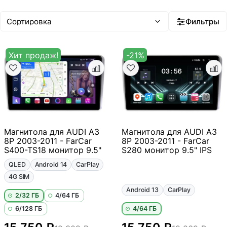
20–35 тыс ₽
35–50 тыс ₽
Android 14
Встроенный ИИ
Фильтры
Хит продаж!
-21%
Магнитола для AUDI A3
Магнитола для AUDI A3
8P 2003-2011 - FarCar
8P 2003-2011 - FarCar
S400-TS18 монитор 9.5"
S280 монитор 9.5" IPS
QLED
Android 14
CarPlay
4G SIM
Android 13
CarPlay
2/32 ГБ
4/64 ГБ
6/128 ГБ
4/64 ГБ