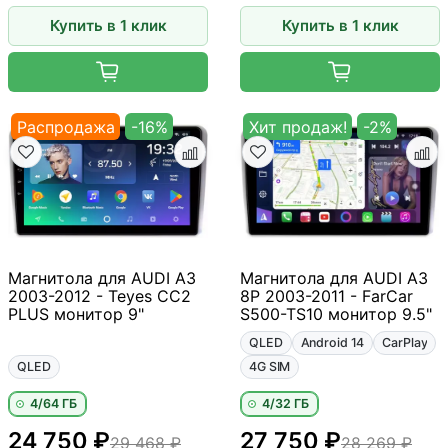
Купить в 1 клик
Купить в 1 клик
Распродажа
-16%
Хит продаж!
-2%
Магнитола для AUDI A3
Магнитола для AUDI A3
2003-2012 - Teyes CC2
8P 2003-2011 - FarCar
PLUS монитор 9"
S500-TS10 монитор 9.5"
QLED
Android 14
CarPlay
QLED
4G SIM
4/64 ГБ
4/32 ГБ
24 750 ₽
27 750 ₽
29 468 ₽
28 269 ₽