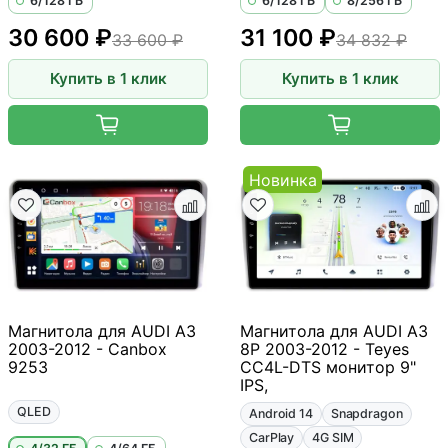
6/128 ГБ
6/128 ГБ
8/256 ГБ
30 600 ₽
31 100 ₽
33 600 ₽
34 832 ₽
Купить в 1 клик
Купить в 1 клик
Новинка
Магнитола для AUDI A3
Магнитола для AUDI A3
2003-2012 - Canbox
8P 2003-2012 - Teyes
9253
CC4L-DTS монитор 9"
IPS,
QLED
Android 14
Snapdragon
CarPlay
4G SIM