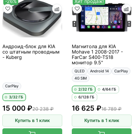
-26%
Хит продаж!
Андроид-блок для KIA
Магнитола для KIA
со штатным проводным
Mohave 1 2008-2017 -
- Kuberg
FarCar S400-TS18
монитор 9.5"
QLED
Android 14
CarPlay
4G SIM
CarPlay
2/32 ГБ
4/64 ГБ
3/32 ГБ
6/128 ГБ
15 000 ₽
16 625 ₽
20 238 ₽
16 789 ₽
Купить в 1 клик
Купить в 1 клик