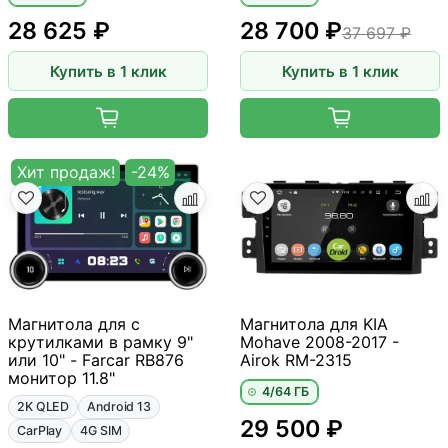
28 625 ₽
28 700 ₽
37 697 ₽
Купить в 1 клик
Купить в 1 клик
Хит продаж!
-24%
Магнитола для с
Магнитола для KIA
крутилками в рамку 9"
Mohave 2008-2017 -
или 10" - Farcar RB876
Airok RM-2315
монитор 11.8"
4/64 ГБ
2K QLED
Android 13
29 500 ₽
CarPlay
4G SIM