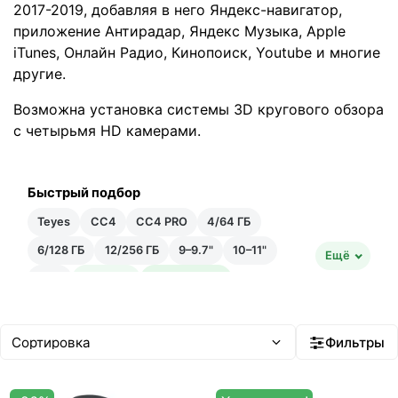
2017-2019, добавляя в него Яндекс-навигатор,
приложение Антирадар, Яндекс Музыка, Apple
iTunes, Онлайн Радио, Кинопоиск, Youtube и многие
другие.
Возможна установка системы 3D кругового обзора
с четырьмя HD камерами.
Быстрый подбор
Teyes
CC4
CC4 PRO
4/64 ГБ
6/128 ГБ
12/256 ГБ
9–9.7"
10–11"
Ещё
12"+
Быстрая
Быстрейшая
20–35 тыс ₽
35–50 тыс ₽
Android 14
Встроенный ИИ
Фильтры