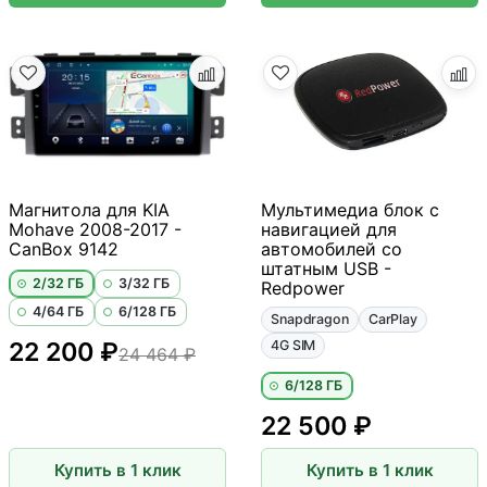
Магнитола для KIA
Мультимедиа блок с
Mohave 2008-2017 -
навигацией для
CanBox 9142
автомобилей со
штатным USB -
2/32 ГБ
3/32 ГБ
Redpower
4/64 ГБ
6/128 ГБ
Snapdragon
CarPlay
22 200 ₽
4G SIM
24 464 ₽
6/128 ГБ
22 500 ₽
Купить в 1 клик
Купить в 1 клик