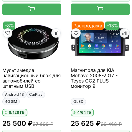
-8%
Распродажа
-13%
Мультимедиа
Магнитола для KIA
навигационный блок для
Mohave 2008-2017 -
автомобилей со
Teyes CC2 PLUS
штатным USB
монитор 9"
Android 13
CarPlay
4G SIM
QLED
8/128 ГБ
4/64 ГБ
25 500 ₽
25 625 ₽
27 690 ₽
29 468 ₽