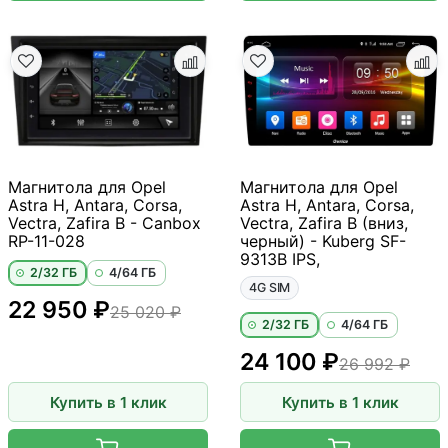
Магнитола для Opel
Магнитола для Opel
Astra H, Antara, Corsa,
Astra H, Antara, Corsa,
Vectra, Zafira B - Canbox
Vectra, Zafira B (вниз,
RP-11-028
черный) - Kuberg SF-
9313B IPS,
2/32 ГБ
4/64 ГБ
4G SIM
22 950 ₽
25 020 ₽
2/32 ГБ
4/64 ГБ
24 100 ₽
26 992 ₽
Купить в 1 клик
Купить в 1 клик