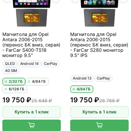
Магнитола для Opel
Магнитола для Opel
Antara 2006-2015
Antara 2006-2015
(перенос БК вниз, серая)
(перенос БК вниз, серая)
- FarCar S400-TS18
- FarCar S280 монитор
монитор 9.5"
9.5" IPS
QLED
Android 14
CarPlay
4G SIM
Android 13
CarPlay
2/32 ГБ
4/64 ГБ
6/128 ГБ
4/64 ГБ
19 750 ₽
19 750 ₽
25 648 ₽
26 768 ₽
Купить в 1 клик
Купить в 1 клик