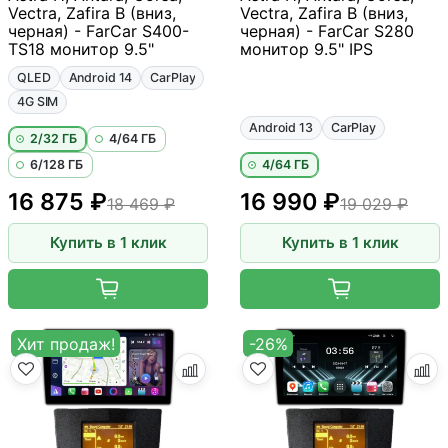
Vectra, Zafira B (вниз,
Vectra, Zafira B (вниз,
черная) - FarCar S400-
черная) - FarCar S280
TS18 монитор 9.5"
монитор 9.5" IPS
QLED
Android 14
CarPlay
4G SIM
Android 13
CarPlay
2/32 ГБ
4/64 ГБ
6/128 ГБ
4/64 ГБ
16 875 ₽
16 990 ₽
18 469 ₽
19 029 ₽
Купить в 1 клик
Купить в 1 клик
Хит продаж!
-26%