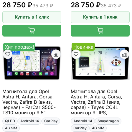
28 750 ₽
28 750 ₽
35 473 ₽
35 473 ₽
Купить в 1 клик
Купить в 1 клик
Хит продаж!
Новинка
Магнитола для Opel
Магнитола для Opel
Astra H, Antara, Corsa,
Astra H, Antara, Corsa,
Vectra, Zafira B (вниз,
Vectra, Zafira B (вниз,
черная) - FarCar S500-
серая) - Teyes CC4L
TS10 монитор 9.5"
монитор 9" IPS,
QLED
Android 14
CarPlay
Android 14
Snapdragon
4G SIM
CarPlay
4G SIM