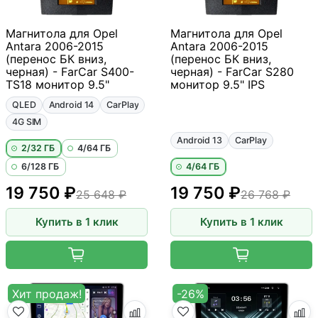
Магнитола для Opel
Магнитола для Opel
Antara 2006-2015
Antara 2006-2015
(перенос БК вниз,
(перенос БК вниз,
черная) - FarCar S400-
черная) - FarCar S280
TS18 монитор 9.5"
монитор 9.5" IPS
QLED
Android 14
CarPlay
4G SIM
Android 13
CarPlay
2/32 ГБ
4/64 ГБ
6/128 ГБ
4/64 ГБ
19 750 ₽
19 750 ₽
25 648 ₽
26 768 ₽
Купить в 1 клик
Купить в 1 клик
Хит продаж!
-26%