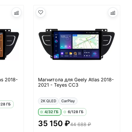
as 2018-
Магнитола для Geely Atlas 2018-
2021 - Teyes CC3
2K QLED
CarPlay
128 ГБ
4/32 ГБ
6/128 ГБ
35 150 ₽
44 688 ₽