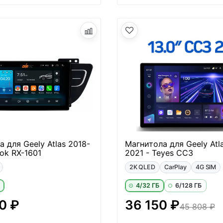
 для Geely Atlas 2018-
Магнитола для Geely Atl
rok RX-1601
2021 - Teyes CC3
2K QLED
CarPlay
4G SIM
4/32 ГБ
6/128 ГБ
0 ₽
36 150 ₽
45 808 ₽