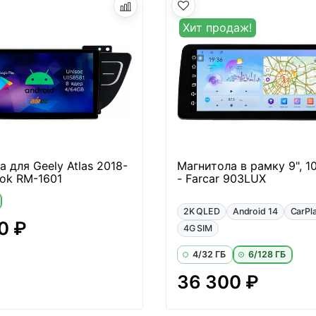
Хит продаж!
 для Geely Atlas 2018-
Магнитола в рамку 9", 1
rok RM-1601
- Farcar 903LUX
2K QLED
Android 14
CarPl
0 ₽
4G SIM
4/32 ГБ
6/128 ГБ
36 300 ₽