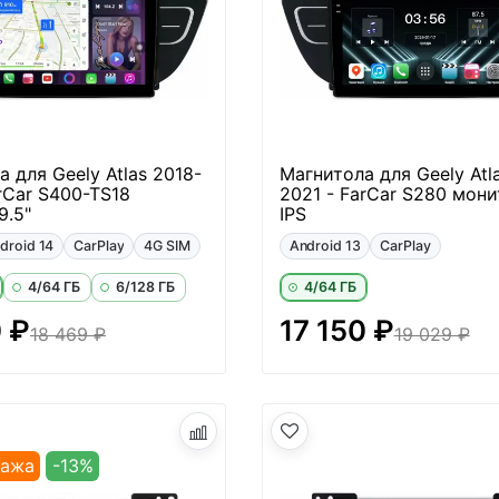
 для Geely Atlas 2018-
Магнитола для Geely Atl
rCar S400-TS18
2021 - FarCar S280 мони
9.5"
IPS
droid 14
CarPlay
4G SIM
Android 13
CarPlay
4/64 ГБ
6/128 ГБ
4/64 ГБ
0 ₽
17 150 ₽
18 469 ₽
19 029 ₽
дажа
-13%