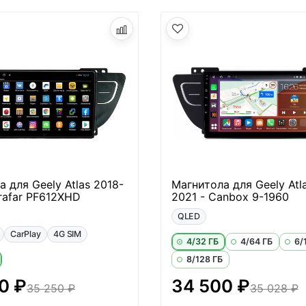
 для Geely Atlas 2018-
Магнитола для Geely Atl
rafar PF612XHD
2021 - Canbox 9-1960
QLED
CarPlay
4G SIM
4/32 ГБ
4/64 ГБ
6/
8/128 ГБ
0 ₽
34 500 ₽
35 250 ₽
35 028 ₽