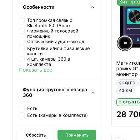
Хит про
Особенности
Топ громкая связь с
Bluetooth 5.0 (Aptx)
Фирменный голосовой
помощник
Оптический аудио-выход
Крутилки и/или физические
кнопки
4 шт. камеры 360 в
Магнитол
комплекте
рамку 9" 
Показать все
монитор 1
2K QLED
Функция кругового обзора
4G SIM
360
6/128 ГБ
Есть
28 70
Есть (камеры в комплекте)
Сбросить
Применить