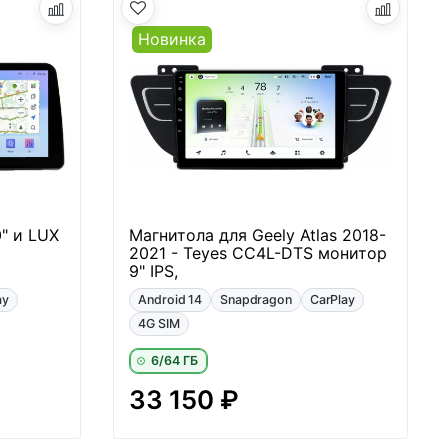
Новинка
0" и LUX
Магнитола для Geely Atlas 2018-
2021 - Teyes CC4L-DTS монитор
9" IPS,
ay
Android 14
Snapdragon
CarPlay
4G SIM
6/64 ГБ
33 150 ₽