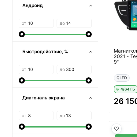
Андроид
от
до
Магнитола
Быстродействие, %
2021 - T
9"
от
до
QLED
4/64 ГБ
Диагональ экрана
26 15
от
до