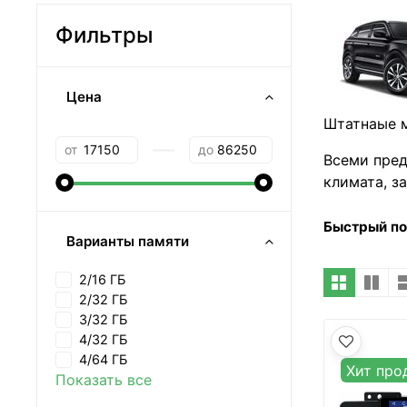
Фильтры
Цена
Штатнаые м
—
от
до
Всеми пред
климата, з
Быстрый п
Варианты памяти
2/16 ГБ
2/32 ГБ
3/32 ГБ
4/32 ГБ
4/64 ГБ
Хит про
Показать все