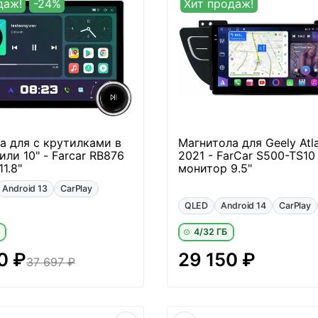
даж!
-24%
Хит продаж!
а для с крутилками в
Магнитола для Geely Atl
или 10" - Farcar RB876
2021 - FarCar S500-TS10
1.8"
монитор 9.5"
Android 13
CarPlay
QLED
Android 14
CarPlay
4/32 ГБ
0 ₽
29 150 ₽
37 697 ₽