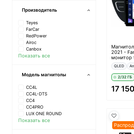
Производитель
Teyes
FarCar
RedPower
Airoc
Магнитола
Canbox
2021 - Fa
Показать все
монитор 
QLED
An
Модель магнитолы
2/32 ГБ
17 15
CC4L
CC4L-DTS
CC4
CC4PRO
LUX ONE ROUND
Показать все
Распро