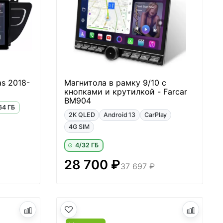
as 2018-
Магнитола в рамку 9/10 с
кнопками и крутилкой - Farcar
BM904
64 ГБ
2K QLED
Android 13
CarPlay
4G SIM
4/32 ГБ
28 700 ₽
37 697 ₽