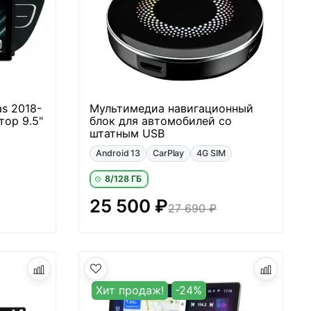
as 2018-
Мультимедиа навигационный
тор 9.5"
блок для автомобилей со
штатным USB
Android 13
CarPlay
4G SIM
8/128 ГБ
25 500 ₽
27 690 ₽
Хит продаж!
-24%