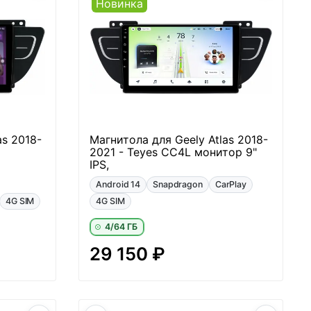
Новинка
as 2018-
Магнитола для Geely Atlas 2018-
2021 - Teyes CC4L монитор 9"
IPS,
Android 14
Snapdragon
CarPlay
4G SIM
4G SIM
4/64 ГБ
29 150 ₽