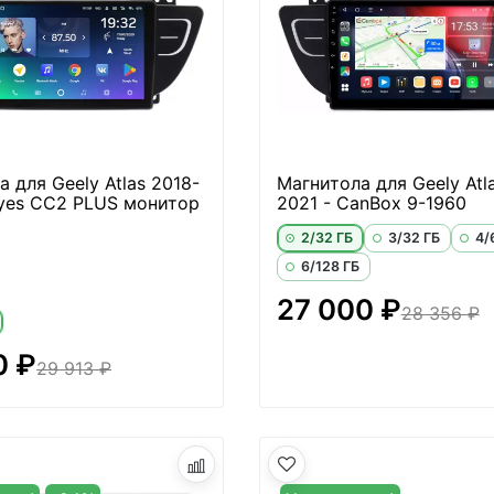
 для Geely Atlas 2018-
Магнитола для Geely Atl
eyes CC2 PLUS монитор
2021 - CanBox 9-1960
2/32 ГБ
3/32 ГБ
4/
6/128 ГБ
27 000 ₽
28 356 ₽
0 ₽
29 913 ₽