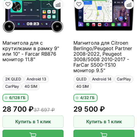
Магнитола для с
Магнитола для Citroen
крутилками в рамку 9"
Berlingo/Peugeot Partner
или 10" - Farcar RB876
2008-2022, Peugeot
монитор 11.8"
3008/5008 2010-2017 -
FarCar S500-TS10
монитор 9.5"
2K QLED
Android 13
QLED
Android 14
CarPlay
CarPlay
4G SIM
4G SIM
6/128 ГБ
4/32 ГБ
28 700 ₽
29 500 ₽
37 697 ₽
Купить в 1 клик
Купить в 1 клик