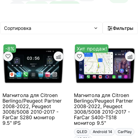
12"+
Быстрая
Быстрейшая
20–35 тыс ₽
35–50 тыс ₽
Android 14
Встроенный ИИ
Фильтры
-8%
Хит продаж!
Магнитола для Citroen
Магнитола для Citroen
Berlingo/Peugeot Partner
Berlingo/Peugeot Partner
2008-2022, Peugeot
2008-2022, Peugeot
3008/5008 2010-2017 -
3008/5008 2010-2017 -
FarCar S280 монитор
FarCar S400-TS18
9.5" IPS
монитор 9.5"
QLED
Android 14
CarPlay