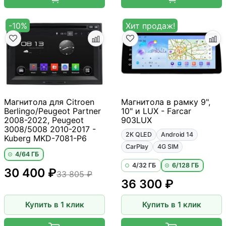
-10%
Хит продаж!
Магнитола для Citroen
Магнитола в рамку 9",
Berlingo/Peugeot Partner
10" и LUX - Farcar
2008-2022, Peugeot
903LUX
3008/5008 2010-2017 -
2K QLED
Android 14
Kuberg MKD-7081-P6
CarPlay
4G SIM
4/64 ГБ
4/32 ГБ
6/128 ГБ
30 400 ₽
33 805 ₽
36 300 ₽
Купить в 1 клик
Купить в 1 клик