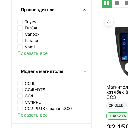
Производитель
Teyes
FarCar
Canbox
Parafar
Vomi
Показать все
Модель магнитолы
CC4L
Магнитола
CC4L-DTS
хэтчбек 
CC4
CC3
CC4PRO
2K QLED
CC2 PLUS (аналог CC3)
Показать все
4/32 ГБ
32 15