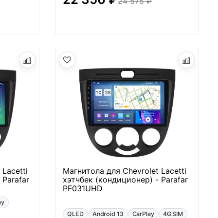
24 575 ₽
Lacetti
Магнитола для Chevrolet Lacetti
 Parafar
хэтчбек (кондиционер) - Parafar
PF031UHD
ay
QLED
Android 13
CarPlay
4G SIM