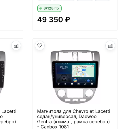
8/128 ГБ
49 350 ₽
Lacetti
Магнитола для Chevrolet Lacetti
oo
седан/универсал, Daewoo
еребро)
Gentra (климат, рамка серебро)
- Canbox 1081