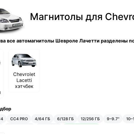
Магнитолы для Chevrol
ва все автомагнитолы Шевроле Лачетти разделены по
Chevrolet
Lacetti
хэтчбек
л
одбор
C4
CC4 PRO
4/64 ГБ
6/128 ГБ
12/256 ГБ
9–9.7"
10–1
₽
35–50 тыс ₽
Android 14
Встроенный ИИ