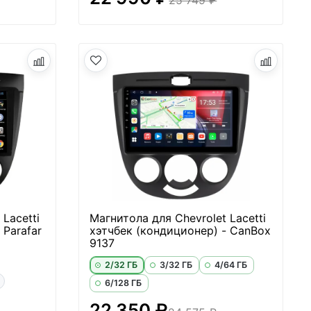
Lacetti
Магнитола для Chevrolet Lacetti
 Parafar
хэтчбек (кондиционер) - CanBox
9137
2/32 ГБ
3/32 ГБ
4/64 ГБ
6/128 ГБ
22 350 ₽