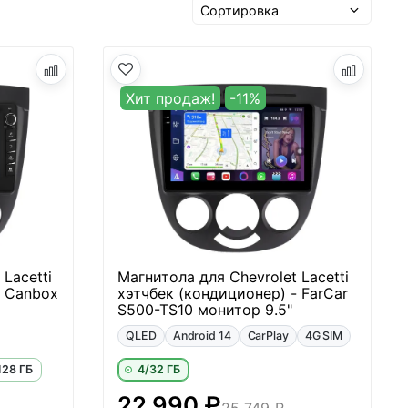
Хит продаж!
-11%
Lacetti
Магнитола для Chevrolet Lacetti
- Canbox
хэтчбек (кондиционер) - FarCar
S500-TS10 монитор 9.5"
QLED
Android 14
CarPlay
4G SIM
128 ГБ
4/32 ГБ
22 990 ₽
25 749 ₽