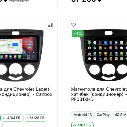
-3%
 для Chevrolet Lacetti
Магнитола для Chevrolet 
(кондиционер) - Canbox
хэтчбек (кондиционер) -
PF031XHD
Android 13
CarPlay
4G SIM
4/64 ГБ
6/128 ГБ
4/64 ГБ