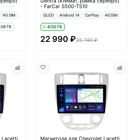
еребро)
Gentra (климат, рамка серебро)
- FarCar S500-TS10
4G SIM
QLED
Android 14
CarPlay
4G SIM
128 ГБ
4/32 ГБ
22 990 ₽
25 749 ₽
Lacetti
Магнитола для Chevrolet Lacetti