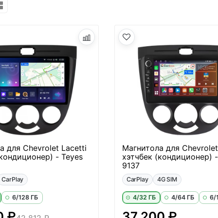
 для Chevrolet Lacetti
Магнитола для Chevrolet 
(кондиционер) - Teyes
хэтчбек (кондиционер) 
9137
CarPlay
CarPlay
4G SIM
6/128 ГБ
4/32 ГБ
4/64 ГБ
6/
0 ₽
37 200 ₽
42 812 ₽