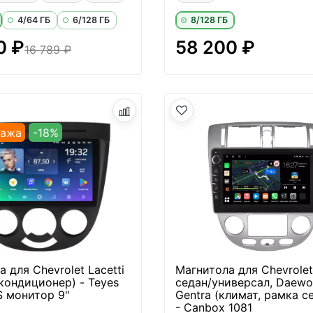
4/64 ГБ
6/128 ГБ
8/128 ГБ
0 ₽
58 200 ₽
16 789 ₽
дажа
-18%
 для Chevrolet Lacetti
Магнитола для Chevrolet 
(кондиционер) - Teyes
седан/универсал, Daew
 монитор 9"
Gentra (климат, рамка с
- Canbox 1081