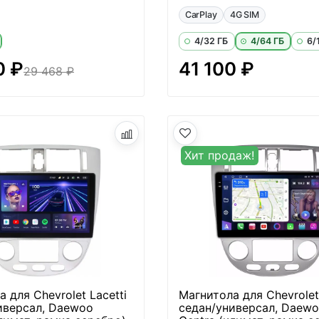
CarPlay
4G SIM
4/32 ГБ
4/64 ГБ
6/
0 ₽
41 100 ₽
29 468 ₽
Хит продаж!
 для Chevrolet Lacetti
Магнитола для Chevrolet 
иверсал, Daewoo
седан/универсал, Daew