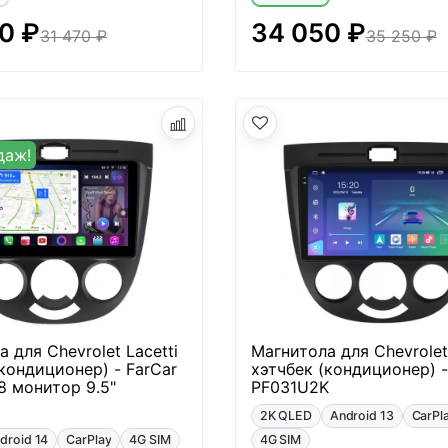
0 ₽
34 050 ₽
31 470 ₽
35 250 ₽
даж!
 для Chevrolet Lacetti
Магнитола для Chevrolet 
кондиционер) - FarCar
хэтчбек (кондиционер) -
8 монитор 9.5"
PF031U2K
2K QLED
Android 13
CarPl
droid 14
CarPlay
4G SIM
4G SIM