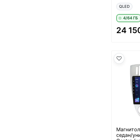
QLED
4/64 ГБ
24 15
Магнитола
седан/ун