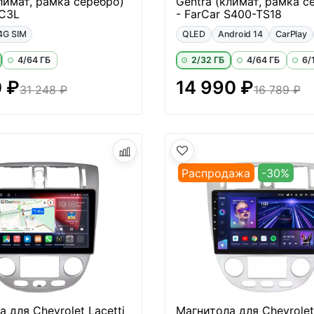
лимат, рамка серебро)
Gentra (климат, рамка с
CC3L
- FarCar S400-TS18
4G SIM
QLED
Android 14
CarPlay
4/64 ГБ
2/32 ГБ
4/64 ГБ
6/
0 ₽
14 990 ₽
31 248 ₽
16 789 ₽
Распродажа
-30%
 для Chevrolet Lacetti
Магнитола для Chevrolet 