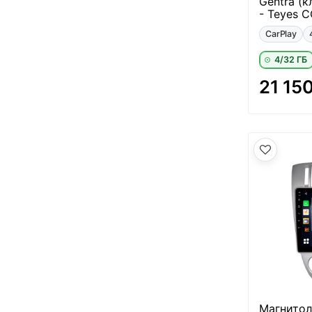
Gentra (к
- Teyes 
CarPlay
4/32 ГБ
21 15
Магнитола