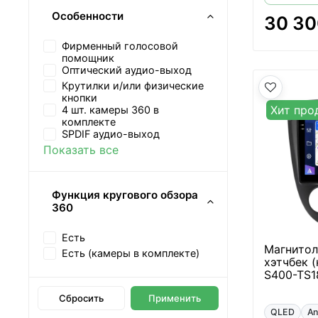
Особенности
30 30
Фирменный голосовой
помощник
Оптический аудио-выход
Крутилки и/или физические
кнопки
Хит про
4 шт. камеры 360 в
комплекте
SPDIF аудио-выход
Показать все
Функция кругового обзора
360
Есть
Магнитола
Есть (камеры в комплекте)
хэтчбек (
S400-TS1
Сбросить
Применить
QLED
An