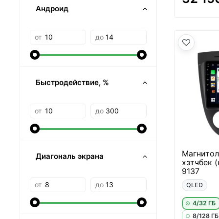
Андроид
от
до
Быстродействие, %
от
до
Магнитола
Диагональ экрана
хэтчбек 
9137
от
до
QLED
4/32 ГБ
8/128 ГБ