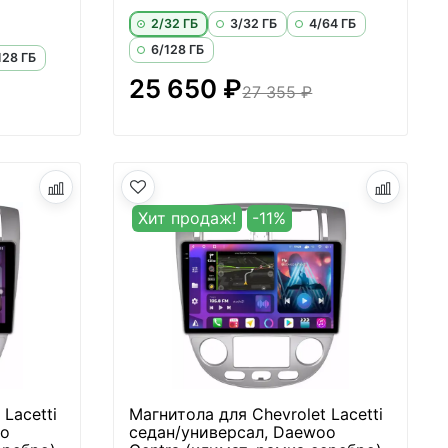
2/32 ГБ
3/32 ГБ
4/64 ГБ
6/128 ГБ
128 ГБ
25 650 ₽
27 355 ₽
Хит продаж!
-11%
Lacetti
Магнитола для Chevrolet Lacetti
oo
седан/универсал, Daewoo