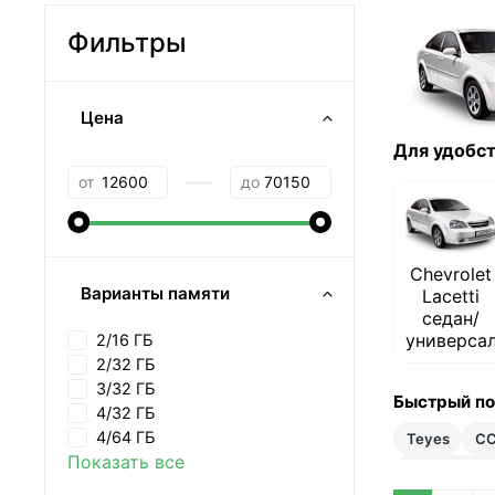
Фильтры
Цена
Для удобст
—
от
до
Chevrolet
Варианты памяти
Lacetti
седан/
универса
2/16 ГБ
2/32 ГБ
3/32 ГБ
Быстрый п
4/32 ГБ
4/64 ГБ
Teyes
C
Показать все
20–35 тыс 