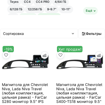
Teyes
CC4
CC4 PRO
4/64 ГБ
6/128 ГБ
12/256 ГБ
9–9.7"
10–11"
Ещё
12"+
Быстрая
Быстрейшая
20–35 тыс ₽
35–50 тыс ₽
Android 14
Встроенный ИИ
Фильтры
-19%
Хит продаж!
Магнитола для Chevrolet
Магнитола для Chevrolet
Niva, Lada Niva Travel
Niva, Lada Niva Travel
(любая комплектация,
(любая комплектация,
цельная рамка) - FarCar
цельная рамка) - FarCar
S280 монитор 9.5" IPS
S400-TS18 монитор 9.5"