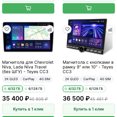
Магнитола для Chevrolet
Магнитола с кнопками в
Niva, Lada Niva Travel
рамку 9" или 10" - Teyes
(без ШГУ) - Teyes CC3
CC3
2K QLED
CarPlay
4G SIM
2K QLED
CarPlay
4G SIM
4/32 ГБ
6/128 ГБ
4/32 ГБ
6/128 ГБ
35 400 ₽
36 500 ₽
45 808 ₽
45 481 ₽
Купить в 1 клик
Купить в 1 клик