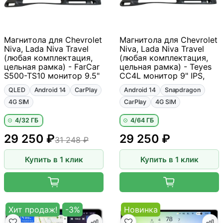
Магнитола для Chevrolet
Магнитола для Chevrolet
Niva, Lada Niva Travel
Niva, Lada Niva Travel
(любая комплектация,
(любая комплектация,
цельная рамка) - FarCar
цельная рамка) - Teyes
S500-TS10 монитор 9.5"
CC4L монитор 9" IPS,
QLED
Android 14
CarPlay
Android 14
Snapdragon
4G SIM
CarPlay
4G SIM
4/32 ГБ
4/64 ГБ
29 250 ₽
29 250 ₽
31 248 ₽
Купить в 1 клик
Купить в 1 клик
Хит продаж!
-3%
Новинка