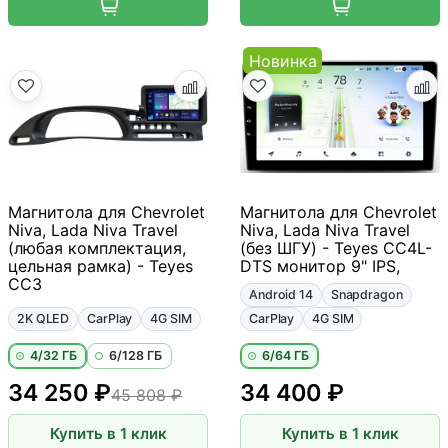
Новинка
Магнитола для Chevrolet
Магнитола для Chevrolet
Niva, Lada Niva Travel
Niva, Lada Niva Travel
(любая комплектация,
(без ШГУ) - Teyes CC4L-
цельная рамка) - Teyes
DTS монитор 9" IPS,
CC3
Android 14
Snapdragon
2K QLED
CarPlay
4G SIM
CarPlay
4G SIM
4/32 ГБ
6/128 ГБ
6/64 ГБ
34 250 ₽
34 400 ₽
45 808 ₽
Купить в 1 клик
Купить в 1 клик