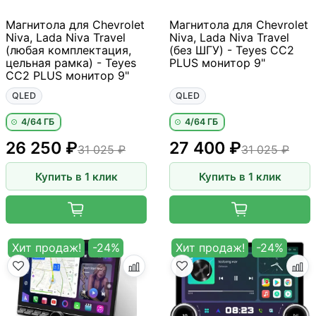
Магнитола для Chevrolet
Магнитола для Chevrolet
Niva, Lada Niva Travel
Niva, Lada Niva Travel
(любая комплектация,
(без ШГУ) - Teyes CC2
цельная рамка) - Teyes
PLUS монитор 9"
CC2 PLUS монитор 9"
QLED
QLED
4/64 ГБ
4/64 ГБ
26 250 ₽
27 400 ₽
31 025 ₽
31 025 ₽
Купить в 1 клик
Купить в 1 клик
Хит продаж!
-24%
Хит продаж!
-24%