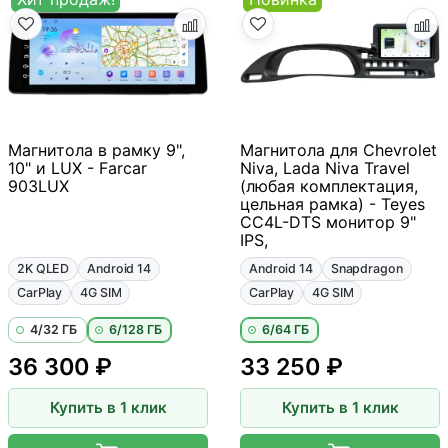
Магнитола в рамку 9",
Магнитола для Chevrolet
10" и LUX - Farcar
Niva, Lada Niva Travel
903LUX
(любая комплектация,
цельная рамка) - Teyes
CC4L-DTS монитор 9"
IPS,
2K QLED
Android 14
Android 14
Snapdragon
CarPlay
4G SIM
CarPlay
4G SIM
4/32 ГБ
6/128 ГБ
6/64 ГБ
36 300 ₽
33 250 ₽
Купить в 1 клик
Купить в 1 клик