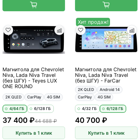
Хит продаж!
Магнитола для Chevrolet
Магнитола для Chevrolet
Niva, Lada Niva Travel
Niva, Lada Niva Travel
(без ШГУ) - Teyes LUX
(без ШГУ) - FarCar
ONE ROUND
2K QLED
Android 14
2K QLED
CarPlay
4G SIM
CarPlay
4G SIM
4/64 ГБ
6/128 ГБ
4/32 ГБ
6/128 ГБ
37 400 ₽
40 700 ₽
44 688 ₽
Купить в 1 клик
Купить в 1 клик