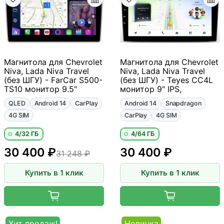
Магнитола для Chevrolet
Магнитола для Chevrolet
Niva, Lada Niva Travel
Niva, Lada Niva Travel
(без ШГУ) - FarCar S500-
(без ШГУ) - Teyes CC4L
TS10 монитор 9.5"
монитор 9" IPS,
QLED
Android 14
CarPlay
Android 14
Snapdragon
4G SIM
CarPlay
4G SIM
4/32 ГБ
4/64 ГБ
30 400 ₽
30 400 ₽
31 248 ₽
Купить в 1 клик
Купить в 1 клик
Хит продаж!
Новинка