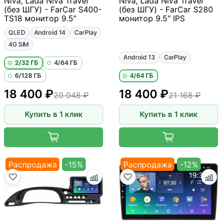
Niva, Lada Niva Travel
Niva, Lada Niva Travel
(без ШГУ) - FarCar S400-
(без ШГУ) - FarCar S280
TS18 монитор 9.5"
монитор 9.5" IPS
QLED
Android 14
CarPlay
4G SIM
Android 13
CarPlay
2/32 ГБ
4/64 ГБ
6/128 ГБ
4/64 ГБ
18 400 ₽
18 400 ₽
20 048 ₽
21 168 ₽
Купить в 1 клик
Купить в 1 клик
Распродажа
-15%
Распродажа
-12%