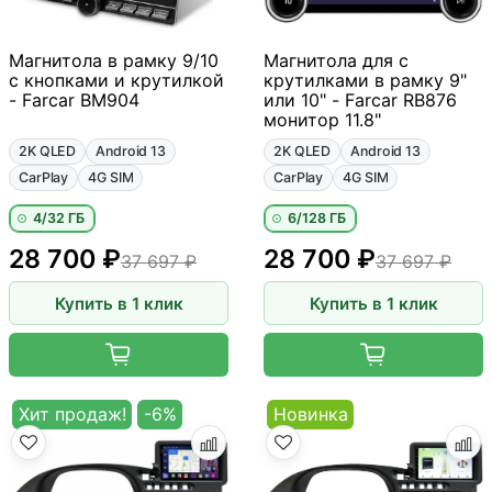
Магнитола в рамку 9/10
Магнитола для с
с кнопками и крутилкой
крутилками в рамку 9"
- Farcar BM904
или 10" - Farcar RB876
монитор 11.8"
2K QLED
Android 13
2K QLED
Android 13
CarPlay
4G SIM
CarPlay
4G SIM
4/32 ГБ
6/128 ГБ
28 700 ₽
28 700 ₽
37 697 ₽
37 697 ₽
Купить в 1 клик
Купить в 1 клик
Хит продаж!
-6%
Новинка