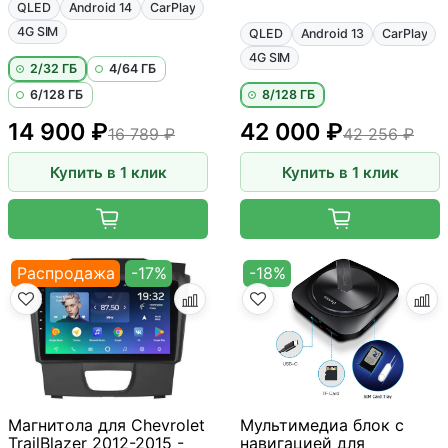
QLED
Android 14
CarPlay
4G SIM
QLED
Android 13
CarPlay
4G SIM
2/32 ГБ
4/64 ГБ
6/128 ГБ
8/128 ГБ
14 900 ₽
42 000 ₽
16 789 ₽
42 256 ₽
Купить в 1 клик
Купить в 1 клик
Распродажа
-17%
-18%
Магнитола для Chevrolet
Мультимедиа блок с
TrailBlazer 2012-2015 -
навигацией для