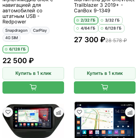
навигацией для
Trailblazer 3 2019+ -
автомобилей со
CanBox 9-1349
штатным USB -
2/32 ГБ
3/32 ГБ
Redpower
4/64 ГБ
6/128 ГБ
Snapdragon
CarPlay
4G SIM
27 300 ₽
28 578 ₽
6/128 ГБ
22 500 ₽
Купить в 1 клик
Купить в 1 клик