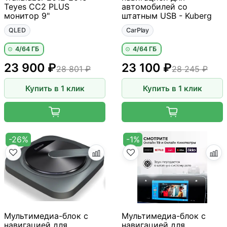
Teyes CC2 PLUS
автомобилей со
монитор 9"
штатным USB - Kuberg
QLED
CarPlay
4/64 ГБ
4/64 ГБ
23 900 ₽
23 100 ₽
28 801 ₽
28 245 ₽
Купить в 1 клик
Купить в 1 клик
-26%
-1%
Мультимедиа-блок с
Мультимедиа-блок с
навигацией для
навигацией для