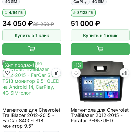
4G SIM
CarPlay
4G SIM
4/64 ГБ
8/128 ГБ
34 050 ₽
51 000 ₽
35 250 ₽
Купить в 1 клик
Купить в 1 клик
Хит продаж!
-1%
Магнитола для Chevrolet
Магнитола для Chevrolet
TrailBlazer 2012-2015 -
TrailBlazer 2012-2015 -
FarCar S400-TS18
Parafar PF957UHD
монитор 9.5"