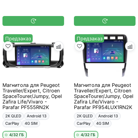
Предзаказ
Предзаказ
Магнитола для Peugeot
Магнитола для Peugeot
Traveller/Expert, Citroen
Traveller/Expert, Citroen
SpaceTourer/Jumpy, Opel
SpaceTourer/Jumpy, Opel
Zafira Life/Vivaro -
Zafira Life/Vivaro -
Parafar PF555RN2K
Parafar PF954LUX1RN2K
2K QLED
Android 13
2K QLED
Android 13
CarPlay
4G SIM
CarPlay
4G SIM
4/32 ГБ
4/32 ГБ