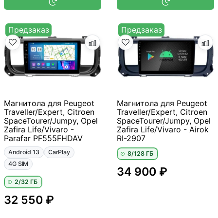
Предзаказ
Предзаказ
Магнитола для Peugeot
Магнитола для Peugeot
Traveller/Expert, Citroen
Traveller/Expert, Citroen
SpaceTourer/Jumpy, Opel
SpaceTourer/Jumpy, Opel
Zafira Life/Vivaro -
Zafira Life/Vivaro - Airok
Parafar PF555FHDAV
RI-2907
Android 13
CarPlay
8/128 ГБ
4G SIM
34 900 ₽
2/32 ГБ
32 550 ₽