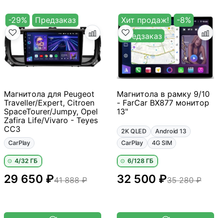
-29%
Предзаказ
Хит продаж!
-8%
Предзаказ
Магнитола для Peugeot
Магнитола в рамку 9/10
Traveller/Expert, Citroen
- FarCar BX877 монитор
SpaceTourer/Jumpy, Opel
13"
Zafira Life/Vivaro - Teyes
CC3
2K QLED
Android 13
CarPlay
CarPlay
4G SIM
4/32 ГБ
6/128 ГБ
29 650 ₽
32 500 ₽
41 888 ₽
35 280 ₽