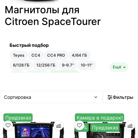
Магнитолы для
Citroen SpaceTourer
Быстрый подбор
Teyes
CC4
CC4 PRO
4/64 ГБ
6/128 ГБ
12/256 ГБ
9–9.7"
10–11"
Ещё
12"+
Быстрая
Быстрейшая
20–35 тыс ₽
35–50 тыс ₽
Android 14
Встроенный ИИ
Фильтры
Предзаказ
Камера в подарок!
-11%
Предзаказ