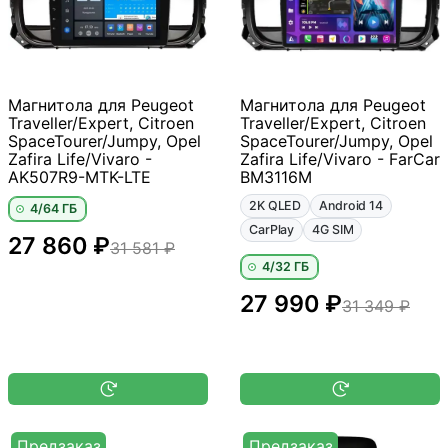
Магнитола для Peugeot
Магнитола для Peugeot
Traveller/Expert, Citroen
Traveller/Expert, Citroen
SpaceTourer/Jumpy, Opel
SpaceTourer/Jumpy, Opel
Zafira Life/Vivaro -
Zafira Life/Vivaro - FarCar
AK507R9-MTK-LTE
BM3116M
2K QLED
Android 14
4/64 ГБ
CarPlay
4G SIM
27 860 ₽
31 581 ₽
4/32 ГБ
27 990 ₽
31 349 ₽
Предзаказ
Предзаказ