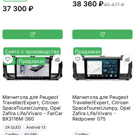
38 360 ₽
40 477 ₽
37 300 ₽
Снято с производства
Предзаказ
-4%
Предзаказ
Магнитола для Peugeot
Магнитола для Peugeot
Traveller/Expert, Citroen
Traveller/Expert, Citroen
SpaceTourer/Jumpy, Opel
SpaceTourer/Jumpy, Opel
Zafira Life/Vivaro - FarCar
Zafira Life/Vivaro -
BX3116M-360
Redpower 075
2K QLED
Android 13
CarPlay
4G SIM
CarPlay