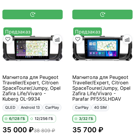
Предзаказ
Предзаказ
Магнитола для Peugeot
Магнитола для Peugeot
Traveller/Expert, Citroen
Traveller/Expert, Citroen
SpaceTourer/Jumpy, Opel
SpaceTourer/Jumpy, Opel
Zafira Life/Vivaro -
Zafira Life/Vivaro -
Kuberg OL-9934
Parafar PF555LHDAV
QLED
Android 13
CarPlay
CarPlay
4G SIM
6/128 ГБ
12/256 ГБ
3/32 ГБ
35 000 ₽
35 700 ₽
38 809 ₽