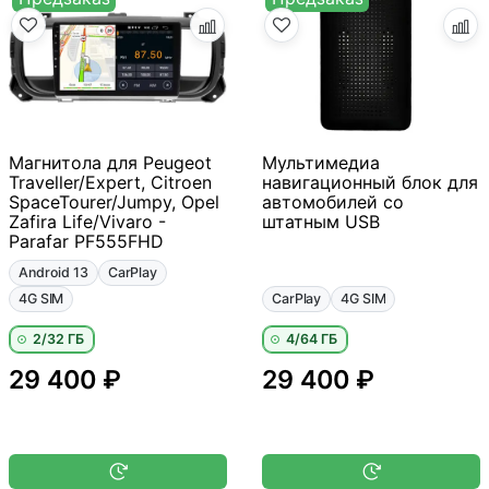
Магнитола для Peugeot
Мультимедиа
Traveller/Expert, Citroen
навигационный блок для
SpaceTourer/Jumpy, Opel
автомобилей со
Zafira Life/Vivaro -
штатным USB
Parafar PF555FHD
Android 13
CarPlay
4G SIM
CarPlay
4G SIM
2/32 ГБ
4/64 ГБ
29 400 ₽
29 400 ₽