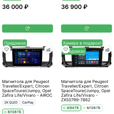
36 000 ₽
36 900 ₽
Предзаказ
Камера в подарок!
Предзаказ
Магнитола для Peugeot
Магнитола для Peugeot
Traveller/Expert, Citroen
Traveller/Expert, Citroen
SpaceTourer/Jumpy, Opel
SpaceTourer/Jumpy, Opel
Zafira Life/Vivaro - AIROC
Zafira Life/Vivaro -
ZX507R9-7862
2K QLED
CarPlay
4/64 ГБ
6/128 ГБ
8/128 ГБ