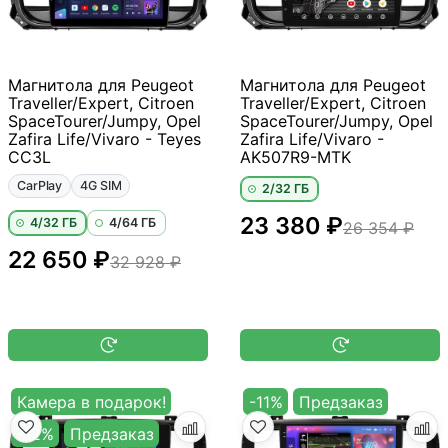
Магнитола для Peugeot
Магнитола для Peugeot
Traveller/Expert, Citroen
Traveller/Expert, Citroen
SpaceTourer/Jumpy, Opel
SpaceTourer/Jumpy, Opel
Zafira Life/Vivaro - Teyes
Zafira Life/Vivaro -
CC3L
AK507R9-MTK
CarPlay
4G SIM
2/32 ГБ
23 380 ₽
4/32 ГБ
4/64 ГБ
26 354 ₽
22 650 ₽
32 928 ₽
Камера в подарок!
-11%
Предзаказ
-12%
Предзаказ