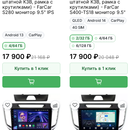
штатной КЗВ, рамка с
штатной КЗВ, рамка с
крутилками) - FarCar
крутилками) - FarCar
S280 монитор 9.5" IPS
S400-TS18 монитор 9.5"
QLED
Android 14
CarPlay
4G SIM
Android 13
CarPlay
2/32 ГБ
4/64 ГБ
4/64 ГБ
6/128 ГБ
17 900 ₽
17 900 ₽
21 168 ₽
20 048 ₽
Купить в 1 клик
Купить в 1 клик