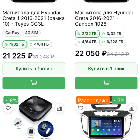
Магнитола для Hyundai
Магнитола для Hyundai
Creta 1 2016-2021 (рамка
Creta 2016-2021 -
10) - Teyes CC3L
Canbox 1028
CarPlay
4G SIM
2/32 ГБ
3/32 ГБ
4/64 ГБ
6/128 ГБ
4/32 ГБ
4/64 ГБ
22 050 ₽
24 242 ₽
21 225 ₽
31 248 ₽
Купить в 1 клик
Купить в 1 клик
-18%
Распродажа
-17%