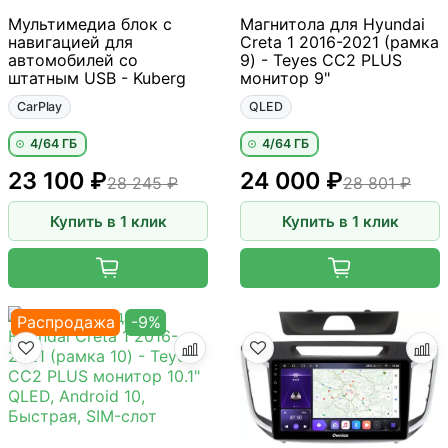
Мультимедиа блок с
Магнитола для Hyundai
навигацией для
Creta 1 2016-2021 (рамка
автомобилей со
9) - Teyes CC2 PLUS
штатным USB - Kuberg
монитор 9"
CarPlay
QLED
4/64 ГБ
4/64 ГБ
23 100 ₽
24 000 ₽
28 245 ₽
28 801 ₽
Купить в 1 клик
Купить в 1 клик
Распродажа
-9%