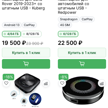
Rover 2019-2023+ со
автомобилей со
штатным USB - Kuberg
штатным USB -
Redpower
Snapdragon
CarPlay
Android 13
CarPlay
4G SIM
4/64 ГБ
8/128 ГБ
6/128 ГБ
19 500 ₽
22 500 ₽
23 900 ₽
Купить в 1 клик
Купить в 1 клик
-18%
-8%