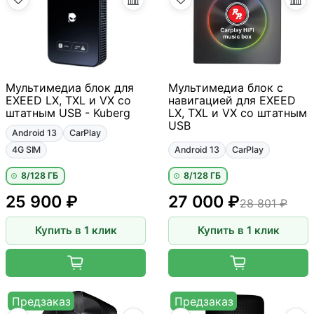
Мультимедиа блок для
Мультимедиа блок с
EXEED LX, TXL и VX со
навигацией для EXEED
штатным USB - Kuberg
LX, TXL и VX со штатным
USB
Android 13
CarPlay
4G SIM
Android 13
CarPlay
8/128 ГБ
8/128 ГБ
25 900 ₽
27 000 ₽
28 801 ₽
Купить в 1 клик
Купить в 1 клик
Предзаказ
Предзаказ