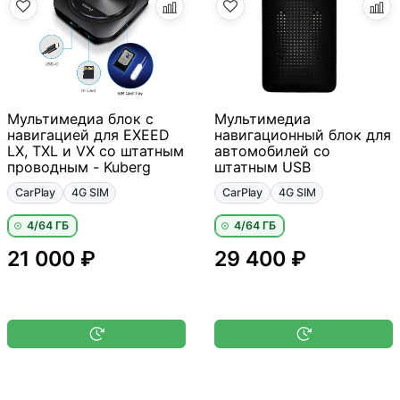
Мультимедиа блок с
Мультимедиа
навигацией для EXEED
навигационный блок для
LX, TXL и VX со штатным
автомобилей со
проводным - Kuberg
штатным USB
CarPlay
4G SIM
CarPlay
4G SIM
4/64 ГБ
4/64 ГБ
21 000 ₽
29 400 ₽