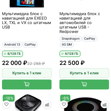
Мультимедиа блок с
Мультимедиа блок с
навигацией для EXEED
навигацией для
LX, TXL и VX со штатным
автомобилей со
USB
штатным USB -
Redpower
Snapdragon
CarPlay
Android 13
CarPlay
4G SIM
8/128 ГБ
6/128 ГБ
22 000 ₽
22 500 ₽
22 288 ₽
Купить в 1 клик
Купить в 1 клик
-18%
-8%