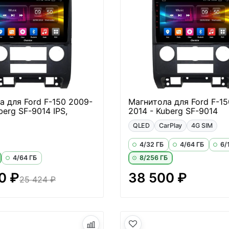
а для Ford F-150 2009-
Магнитола для Ford F-15
berg SF-9014 IPS,
2014 - Kuberg SF-9014
QLED
CarPlay
4G SIM
4/32 ГБ
4/64 ГБ
6/
4/64 ГБ
8/256 ГБ
0 ₽
38 500 ₽
25 424 ₽