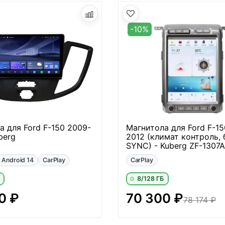
-10%
а для Ford F-150 2009-
Магнитола для Ford F-15
berg
2012 (климат контроль, 
SYNC) - Kuberg ZF-1307
Android 14
CarPlay
CarPlay
8/128 ГБ
0 ₽
70 300 ₽
78 174 ₽