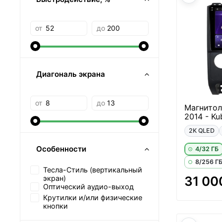
от
до
Диагональ экрана
от
до
Магнитол
2014 - Ku
2K QLED
Особенности
4/32 ГБ
8/256 Г
Тесла-Стиль (вертикальный
31 00
экран)
Оптический аудио-выход
Крутилки и/или физические
кнопки