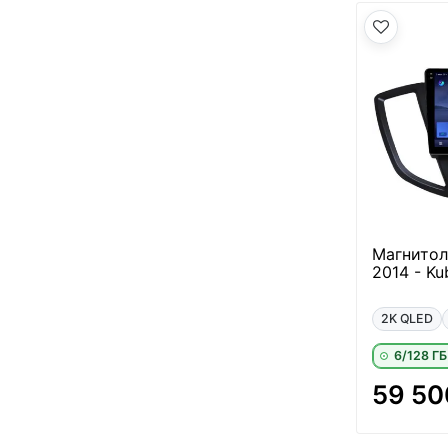
Магнитол
2014 - Ku
2K QLED
6/128 ГБ
59 50