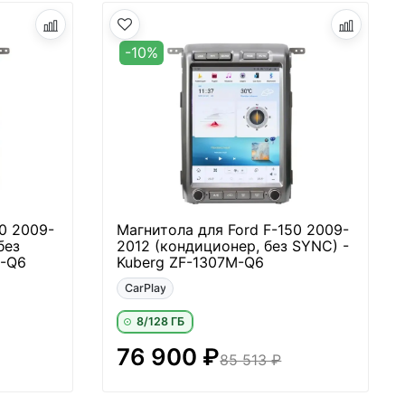
-10%
0 2009-
Магнитола для Ford F-150 2009-
без
2012 (кондиционер, без SYNC) -
A-Q6
Kuberg ZF-1307M-Q6
CarPlay
8/128 ГБ
76 900 ₽
85 513 ₽