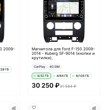
0 2009-
Магнитола для Ford F-150 2009-
2014 - Kuberg SF-9014 (кнопки и
крутилки),
CarPlay
4G SIM
128 ГБ
4/32 ГБ
4/64 ГБ
6/128 ГБ
30 250 ₽
31 584 ₽