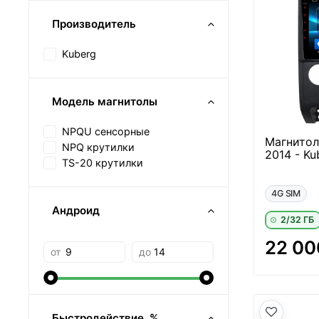
Производитель
Kuberg
Модель магнитолы
NPQU сенсорные
Магнитол
NPQ крутилки
2014 - Ku
TS-20 крутилки
4G SIM
Андроид
2/32 ГБ
22 00
от
до
Быстродействие, %