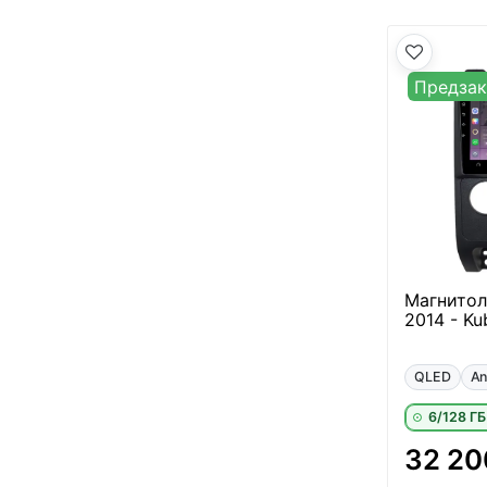
Предзак
Магнитол
2014 - Ku
QLED
An
6/128 ГБ
32 20