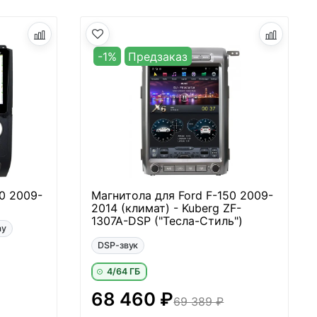
-1%
Предзаказ
0 2009-
Магнитола для Ford F-150 2009-
2014 (климат) - Kuberg ZF-
1307A-DSP ("Тесла-Стиль")
ay
DSP-звук
4/64 ГБ
68 460 ₽
69 389 ₽