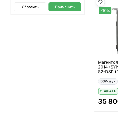
Сбросить
Применить
-10%
Магнитол
2014 (SYN
S2-DSP (
DSP-звук
4/64 ГБ
35 80