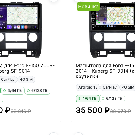
Новинка
а для Ford F-150 2009-
Магнитола для Ford F-15
berg SF-9014
2014 - Kuberg SF-9014 (
крутилки)
CarPlay
4G SIM
Android 13
CarPlay
4G SIM
4/64 ГБ
6/128 ГБ
Б
4/64 ГБ
6/128 ГБ
0 ₽
35 500 ₽
32 816 ₽
38 073 ₽