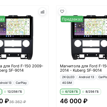
аз
Предзаказ
а для Ford F-150 2009-
Магнитола для Ford F-15
berg SF-9014
2014 - Kuberg SF-9014
2K QLED
Android 13
CarPl
droid 13
CarPlay
4G SIM
12/256 ГБ
6/128 ГБ
8/256 ГБ
0 ₽
46 000 ₽
36 362 ₽