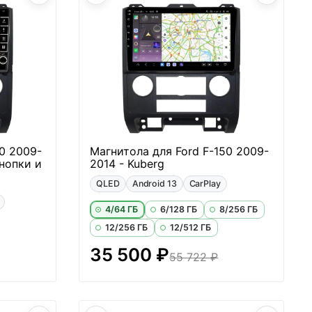
0 2009-
Магнитола для Ford F-150 2009-
кнопки и
2014 - Kuberg
QLED
Android 13
CarPlay
4/64 ГБ
6/128 ГБ
8/256 ГБ
12/256 ГБ
12/512 ГБ
35 500 ₽
55 722 ₽