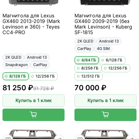
Магнитола для Lexus
Магнитола для Lexus
GX460 2013-2019 (Mark
GX460 2009-2019 (без
Levinson и 360) - Teyes
Mark Levinson) - Kuberg
CC4-PRO
SF-1815
2K QLED
Android 13
CarPlay
4G SIM
2K QLED
Android 13
4/64 ГБ
6/128 ГБ
Snapdragon
CarPlay
8/256 ГБ
12/256 ГБ
8/128 ГБ
12/256 ГБ
12/512 ГБ
81 250 ₽
70 000 ₽
91 728 ₽
Купить в 1 клик
Купить в 1 клик