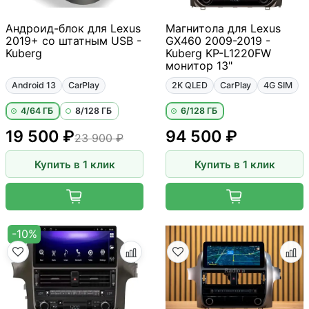
Андроид-блок для Lexus
Магнитола для Lexus
2019+ со штатным USB -
GX460 2009-2019 -
Kuberg
Kuberg KP-L1220FW
монитор 13"
Android 13
CarPlay
2K QLED
CarPlay
4G SIM
4/64 ГБ
8/128 ГБ
6/128 ГБ
19 500 ₽
94 500 ₽
23 900 ₽
Купить в 1 клик
Купить в 1 клик
-10%