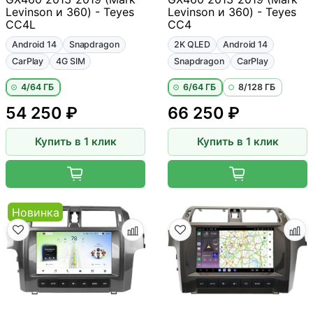
Levinson и 360) - Teyes
Levinson и 360) - Teyes
CC4L
CC4
Android 14
Snapdragon
2K QLED
Android 14
CarPlay
4G SIM
Snapdragon
CarPlay
4/64 ГБ
6/64 ГБ
8/128 ГБ
54 250 ₽
66 250 ₽
Купить в 1 клик
Купить в 1 клик
Новинка