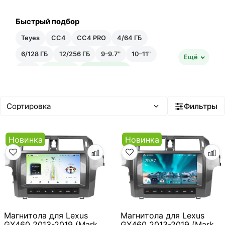
Быстрый подбор
Teyes
CC4
CC4 PRO
4/64 ГБ
6/128 ГБ
12/256 ГБ
9–9.7"
10–11"
Ещё
12"+
Быстрая
Быстрейшая
20–35 тыс ₽
35–50 тыс ₽
Android 14
Встроенный ИИ
Фильтры
Новинка
Новинка
Магнитола для Lexus
Магнитола для Lexus
GX460 2013-2019 (Mark
GX460 2013-2019 (Mark