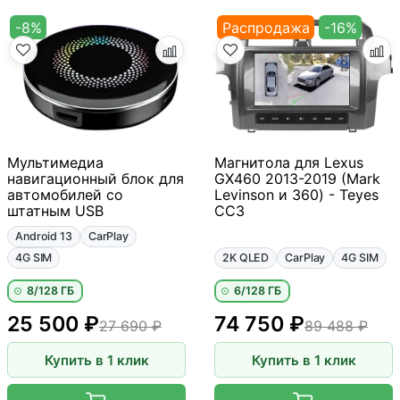
-8%
Распродажа
-16%
Мультимедиа
Магнитола для Lexus
навигационный блок для
GX460 2013-2019 (Mark
автомобилей со
Levinson и 360) - Teyes
штатным USB
CC3
Android 13
CarPlay
4G SIM
2K QLED
CarPlay
4G SIM
8/128 ГБ
6/128 ГБ
25 500 ₽
74 750 ₽
27 690 ₽
89 488 ₽
Купить в 1 клик
Купить в 1 клик