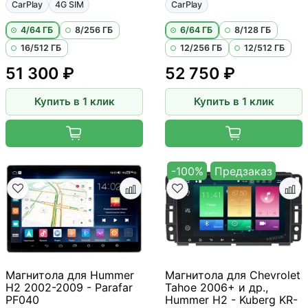
CarPlay
4G SIM
CarPlay
4/64 ГБ
8/256 ГБ
6/64 ГБ
8/128 ГБ
16/512 ГБ
12/256 ГБ
12/512 ГБ
51 300 ₽
52 750 ₽
Купить в 1 клик
Купить в 1 клик
-100%
Предзаказ
Магнитола для Hummer
Магнитола для Chevrolet
H2 2002-2009 - Parafar
Tahoe 2006+ и др.,
PF040
Hummer H2 - Kuberg KR-