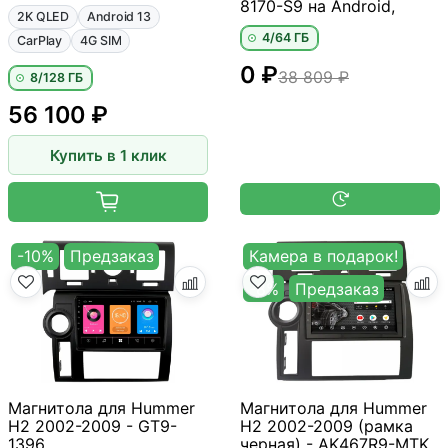
8170-S9 на Android,
2K QLED
Android 13
4/64 ГБ
CarPlay
4G SIM
0 ₽
38 809 ₽
8/128 ГБ
56 100 ₽
Купить в 1 клик
-10%
Предзаказ
Камера в подарок!
-8%
Предзаказ
Магнитола для Hummer
Магнитола для Hummer
H2 2002-2009 - GT9-
H2 2002-2009 (рамка
1396
черная) - AK467R9-MTK