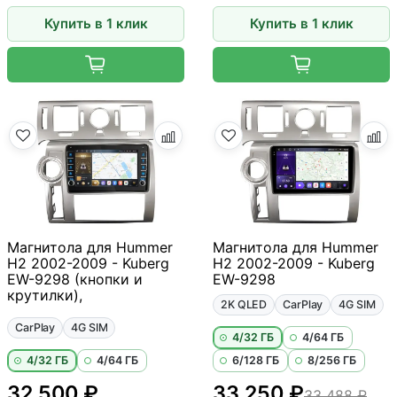
Купить в 1 клик
Купить в 1 клик
Магнитола для Hummer
Магнитола для Hummer
H2 2002-2009 - Kuberg
H2 2002-2009 - Kuberg
EW-9298 (кнопки и
EW-9298
крутилки),
2K QLED
CarPlay
4G SIM
CarPlay
4G SIM
4/32 ГБ
4/64 ГБ
4/32 ГБ
4/64 ГБ
6/128 ГБ
8/256 ГБ
32 500 ₽
33 250 ₽
33 488 ₽