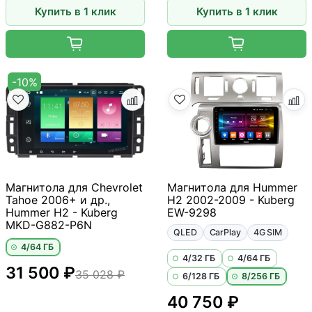
Купить в 1 клик
Купить в 1 клик
-10%
Магнитола для Chevrolet
Магнитола для Hummer
Tahoe 2006+ и др.,
H2 2002-2009 - Kuberg
Hummer H2 - Kuberg
EW-9298
MKD-G882-P6N
QLED
CarPlay
4G SIM
4/64 ГБ
4/32 ГБ
4/64 ГБ
31 500 ₽
35 028 ₽
6/128 ГБ
8/256 ГБ
40 750 ₽