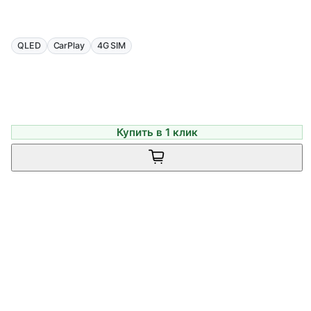
QLED
CarPlay
4G SIM
Купить в 1 клик