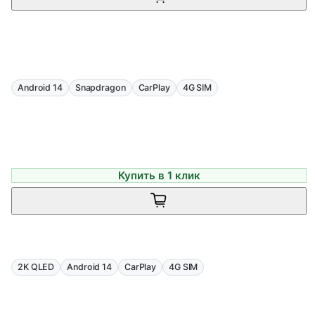
Android 14
Snapdragon
CarPlay
4G SIM
Купить в 1 клик
2K QLED
Android 14
CarPlay
4G SIM