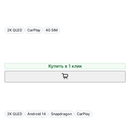
2K QLED
CarPlay
4G SIM
Купить в 1 клик
2K QLED
Android 14
Snapdragon
CarPlay