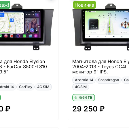
даж!
Новинка
а для Honda Elysion
Магнитола для Honda El
3 - FarCar S500-TS10
2004-2013 - Teyes CC4L
9.5"
монитор 9" IPS,
Android 14
Snapdragon
Ca
droid 14
CarPlay
4G SIM
4G SIM
4/64 ГБ
0 ₽
29 250 ₽