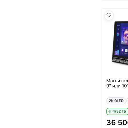
Магнитол
9" или 10
2K QLED
4/32 ГБ
36 50