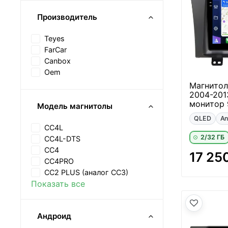
Производитель
Teyes
FarCar
Canbox
Oem
Магнитол
2004-201
монитор 
Модель магнитолы
QLED
An
CC4L
2/32 ГБ
CC4L-DTS
CC4
17 25
CC4PRO
CC2 PLUS (аналог CC3)
Показать все
Андроид