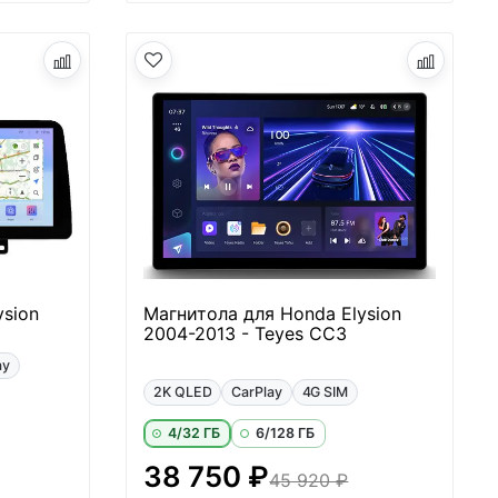
ysion
Магнитола для Honda Elysion
2004-2013 - Teyes CC3
ay
2K QLED
CarPlay
4G SIM
4/32 ГБ
6/128 ГБ
38 750 ₽
45 920 ₽