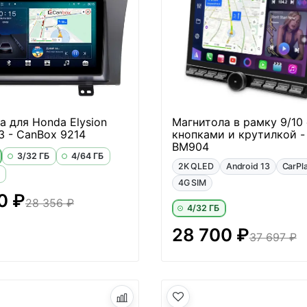
а для Honda Elysion
Магнитола в рамку 9/10 
3 - CanBox 9214
кнопками и крутилкой - 
BM904
3/32 ГБ
4/64 ГБ
2K QLED
Android 13
CarPl
4G SIM
0 ₽
28 356 ₽
4/32 ГБ
28 700 ₽
37 697 ₽