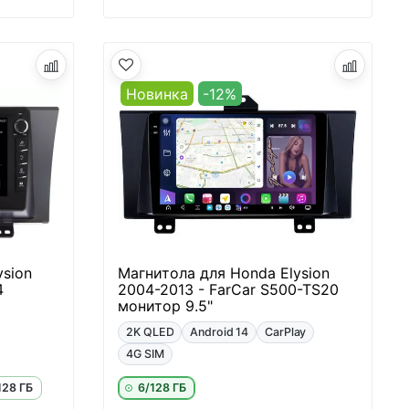
Новинка
-12%
ysion
Магнитола для Honda Elysion
4
2004-2013 - FarCar S500-TS20
монитор 9.5"
2K QLED
Android 14
CarPlay
4G SIM
128 ГБ
6/128 ГБ