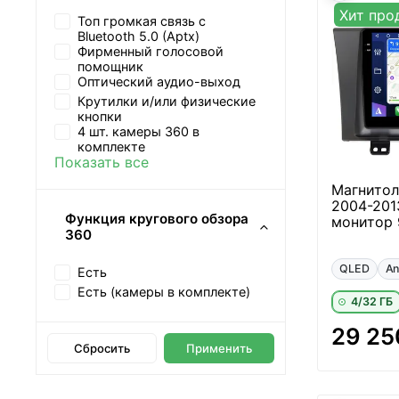
Хит про
Топ громкая связь с
Bluetooth 5.0 (Aptx)
Фирменный голосовой
помощник
Оптический аудио-выход
Крутилки и/или физические
кнопки
4 шт. камеры 360 в
комплекте
Показать все
Магнитол
2004-201
Функция кругового обзора
монитор 
360
QLED
An
Есть
Есть (камеры в комплекте)
4/32 ГБ
29 25
Сбросить
Применить