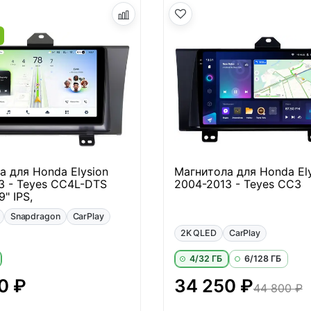
а
а для Honda Elysion
Магнитола для Honda El
3 - Teyes CC4L-DTS
2004-2013 - Teyes CC3
" IPS,
Snapdragon
CarPlay
2K QLED
CarPlay
4/32 ГБ
6/128 ГБ
0 ₽
34 250 ₽
44 800 ₽