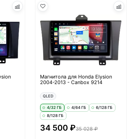
ysion
Магнитола для Honda Elysion
2004-2013 - Canbox 9214
QLED
4/32 ГБ
4/64 ГБ
6/128 ГБ
8/128 ГБ
34 500 ₽
35 028 ₽