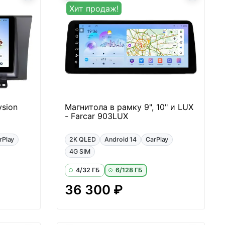
Хит продаж!
ysion
Магнитола в рамку 9", 10" и LUX
- Farcar 903LUX
rPlay
2K QLED
Android 14
CarPlay
4G SIM
4/32 ГБ
6/128 ГБ
36 300 ₽