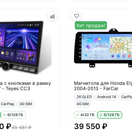
Хит продаж!
а с кнопками в рамку
Магнитола для Honda El
" - Teyes CC3
2004-2013 - FarCar
2K QLED
Android 14
CarPl
CarPlay
4G SIM
4G SIM
6/128 ГБ
4/32 ГБ
6/128 ГБ
0 ₽
39 550 ₽
45 481 ₽