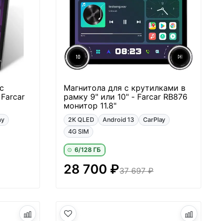
с
Магнитола для с крутилками в
Farcar
рамку 9" или 10" - Farcar RB876
монитор 11.8"
ay
2K QLED
Android 13
CarPlay
4G SIM
6/128 ГБ
28 700 ₽
37 697 ₽