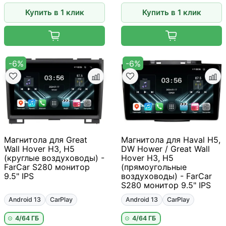
Купить в 1 клик
Купить в 1 клик
-6%
-6%
Магнитола для Great
Магнитола для Haval H5,
Wall Hover H3, H5
DW Hower / Great Wall
(круглые воздуховоды) -
Hover H3, H5
FarCar S280 монитор
(прямоугольные
9.5" IPS
воздуховоды) - FarCar
S280 монитор 9.5" IPS
Android 13
CarPlay
Android 13
CarPlay
4/64 ГБ
4/64 ГБ