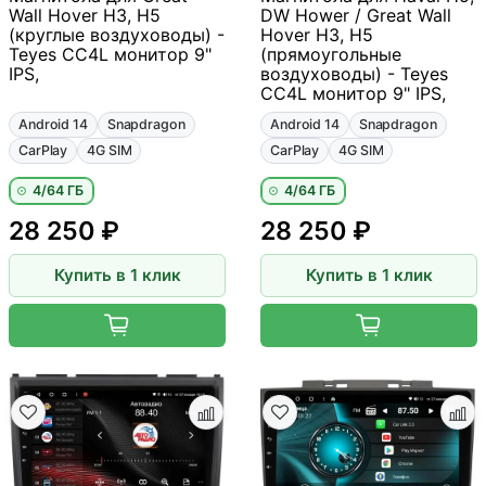
Wall Hover H3, H5
DW Hower / Great Wall
(круглые воздуховоды) -
Hover H3, H5
Teyes CC4L монитор 9"
(прямоугольные
IPS,
воздуховоды) - Teyes
CC4L монитор 9" IPS,
Android 14
Snapdragon
Android 14
Snapdragon
CarPlay
4G SIM
CarPlay
4G SIM
4/64 ГБ
4/64 ГБ
28 250 ₽
28 250 ₽
Купить в 1 клик
Купить в 1 клик