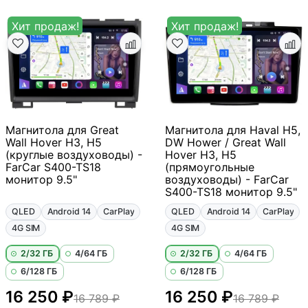
Хит продаж!
Хит продаж!
Магнитола для Great
Магнитола для Haval H5,
Wall Hover H3, H5
DW Hower / Great Wall
(круглые воздуховоды) -
Hover H3, H5
FarCar S400-TS18
(прямоугольные
монитор 9.5"
воздуховоды) - FarCar
S400-TS18 монитор 9.5"
QLED
Android 14
CarPlay
QLED
Android 14
CarPlay
4G SIM
4G SIM
2/32 ГБ
4/64 ГБ
2/32 ГБ
4/64 ГБ
6/128 ГБ
6/128 ГБ
16 250 ₽
16 250 ₽
16 789 ₽
16 789 ₽