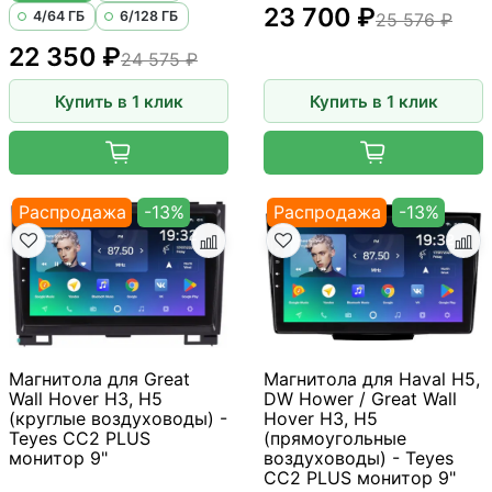
23 700 ₽
4/64 ГБ
6/128 ГБ
25 576 ₽
22 350 ₽
24 575 ₽
Купить в 1 клик
Купить в 1 клик
Распродажа
-13%
Распродажа
-13%
Магнитола для Great
Магнитола для Haval H5,
Wall Hover H3, H5
DW Hower / Great Wall
(круглые воздуховоды) -
Hover H3, H5
Teyes CC2 PLUS
(прямоугольные
монитор 9"
воздуховоды) - Teyes
CC2 PLUS монитор 9"