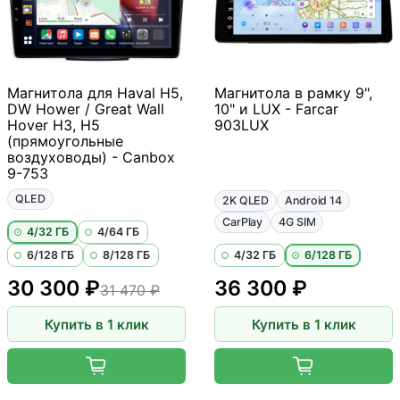
Магнитола для Haval H5,
Магнитола в рамку 9",
DW Hower / Great Wall
10" и LUX - Farcar
Hover H3, H5
903LUX
(прямоугольные
воздуховоды) - Canbox
9-753
QLED
2K QLED
Android 14
CarPlay
4G SIM
4/32 ГБ
4/64 ГБ
6/128 ГБ
8/128 ГБ
4/32 ГБ
6/128 ГБ
30 300 ₽
36 300 ₽
31 470 ₽
Купить в 1 клик
Купить в 1 клик