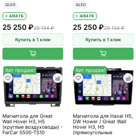
QLED
QLED
4/64 ГБ
4/64 ГБ
25 250 ₽
25 250 ₽
29 134 ₽
29 134 ₽
Купить в 1 клик
Купить в 1 клик
Хит продаж!
Хит продаж!
Магнитола для Great
Магнитола для Haval H5,
Wall Hover H3, H5
DW Hower / Great Wall
(круглые воздуховоды) -
Hover H3, H5
FarCar S500-TS10
(прямоугольные