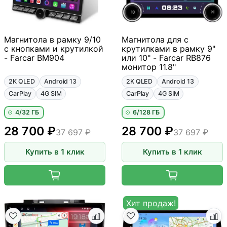
Магнитола в рамку 9/10
Магнитола для с
с кнопками и крутилкой
крутилками в рамку 9"
- Farcar BM904
или 10" - Farcar RB876
монитор 11.8"
2K QLED
Android 13
2K QLED
Android 13
CarPlay
4G SIM
CarPlay
4G SIM
4/32 ГБ
6/128 ГБ
28 700 ₽
28 700 ₽
37 697 ₽
37 697 ₽
Купить в 1 клик
Купить в 1 клик
Хит продаж!