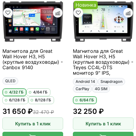
Новинка
Магнитола для Great
Магнитола для Great
Wall Hover H3, H5
Wall Hover H3, H5
(круглые воздуховоды) -
(круглые воздуховоды) -
Canbox 9140
Teyes CC4L-DTS
монитор 9" IPS,
QLED
Android 14
Snapdragon
CarPlay
4G SIM
4/32 ГБ
4/64 ГБ
6/128 ГБ
8/128 ГБ
6/64 ГБ
31 650 ₽
32 250 ₽
32 470 ₽
Купить в 1 клик
Купить в 1 клик