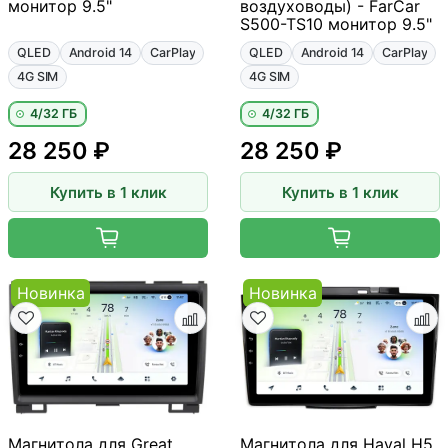
монитор 9.5"
воздуховоды) - FarCar
S500-TS10 монитор 9.5"
QLED
Android 14
CarPlay
QLED
Android 14
CarPlay
4G SIM
4G SIM
4/32 ГБ
4/32 ГБ
28 250 ₽
28 250 ₽
Купить в 1 клик
Купить в 1 клик
Новинка
Новинка
Магнитола для Great
Магнитола для Haval H5,