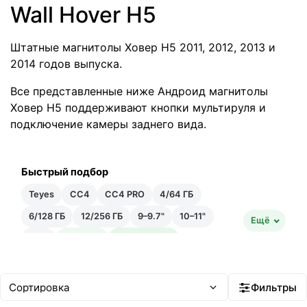
Wall Hover H5
Штатные магнитолы Ховер Н5 2011, 2012, 2013 и
2014 годов выпуска.
Все представленные ниже Андроид магнитолы
Ховер Н5 поддерживают кнопки мультируля и
подключение камеры заднего вида.
Быстрый подбор
Teyes
CC4
CC4 PRO
4/64 ГБ
6/128 ГБ
12/256 ГБ
9–9.7"
10–11"
Ещё
12"+
Быстрая
Быстрейшая
20–35 тыс ₽
35–50 тыс ₽
Android 14
Встроенный ИИ
Фильтры