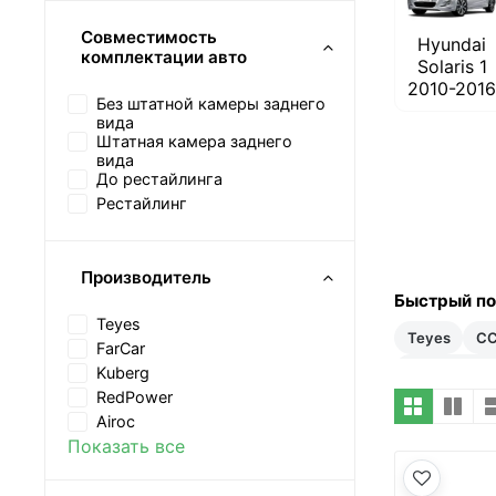
Совместимость
Hyundai
комплектации авто
Solaris 1
2010-201
Без штатной камеры заднего
вида
Штатная камера заднего
вида
До рестайлинга
Рестайлинг
Производитель
Быстрый п
Teyes
Teyes
C
FarCar
20–35 тыс 
Kuberg
RedPower
Airoc
Показать все