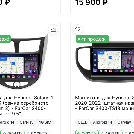
0 ₽
15 900 ₽
даж!
Хит продаж!
 для Hyundai Solaris 1
Магнитола для Hyundai S
6 (рамка серебристо-
2020-2022 (штатная нав
п 3) - FarCar S400-
- FarCar S400-TS18 мони
итор 9.5"
droid 14
CarPlay
4G SIM
QLED
Android 14
CarPlay
4/64 ГБ
6/128 ГБ
2/32 ГБ
4/64 ГБ
6/