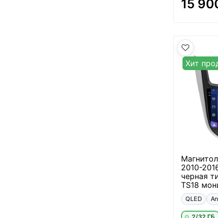
15 90
Хит про
Магнитола
2010-201
черная ти
TS18 мон
QLED
An
2/32 ГБ