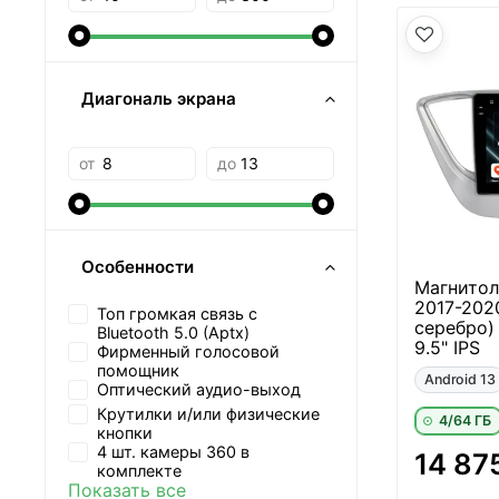
Диагональ экрана
от
до
Особенности
Магнитола
2017-202
Топ громкая связь с
серебро)
Bluetooth 5.0 (Aptx)
9.5" IPS
Фирменный голосовой
помощник
Android 13
Оптический аудио-выход
Крутилки и/или физические
4/64 ГБ
кнопки
4 шт. камеры 360 в
14 87
комплекте
Показать все