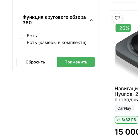
Функция кругового обзора
360
-26%
Есть
Есть (камеры в комплекте)
Сбросить
Применить
Навигаци
Hyundai 
проводны
CarPlay
3/32 ГБ
15 00