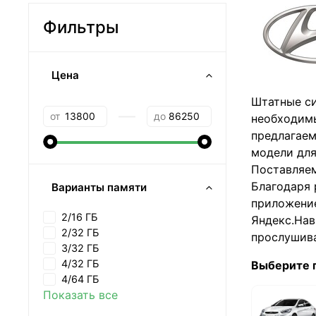
Фильтры
Цена
Штатные си
—
от
до
необходимы
предлагаем
модели для
Поставляем
Благодаря 
Варианты памяти
приложение
2/16 ГБ
Яндекс.Нав
2/32 ГБ
прослушива
3/32 ГБ
4/32 ГБ
Выберите п
4/64 ГБ
Показать все