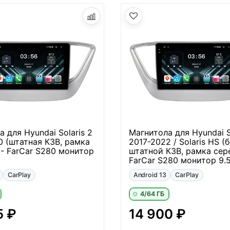
 для Hyundai Solaris 2
Магнитола для Hyundai S
0 (штатная КЗВ, рамка
2017-2022 / Solaris HS (б
 - FarCar S280 монитор
штатной КЗВ, рамка сер
FarCar S280 монитор 9.5
CarPlay
Android 13
CarPlay
4/64 ГБ
5 ₽
14 900 ₽