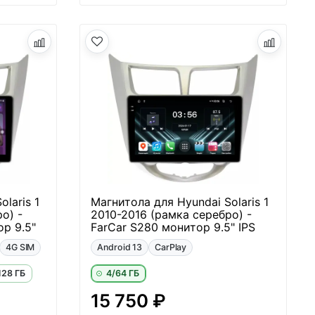
laris 1
Магнитола для Hyundai Solaris 1
о) -
2010-2016 (рамка серебро) -
р 9.5"
FarCar S280 монитор 9.5" IPS
4G SIM
Android 13
CarPlay
128 ГБ
4/64 ГБ
15 750 ₽