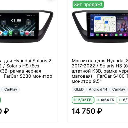
Хит продаж!
 для Hyundai Solaris 2
Магнитола для Hyundai S
 / Solaris HS (без
2017-2022 / Solaris HS (б
КЗВ, рамка черная
штатной КЗВ, рамка чер
 - FarCar S280 монитор
матовая) - FarCar S400-
монитор 9.5"
CarPlay
QLED
Android 14
CarPlay
2/32 ГБ
4/64 ГБ
6/
0 ₽
14 750 ₽