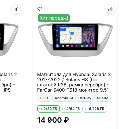
Хит продаж!
olaris 2
Магнитола для Hyundai Solaris 2
ез
2017-2022 / Solaris HS (без
ебро) -
штатной КЗВ, рамка серебро) -
" IPS
FarCar S400-TS18 монитор 9.5"
QLED
Android 14
CarPlay
4G SIM
2/32 ГБ
4/64 ГБ
6/128 ГБ
14 900 ₽