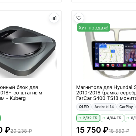
Хит продаж!
онный блок для
Магнитола для Hyundai So
2018+ со штатным
2010-2016 (рамка серебр
м - Kuberg
FarCar S400-TS18 монито
QLED
Android 14
CarPlay
2/32 ГБ
4/64 ГБ
6/
0 ₽
15 750 ₽
20 238 ₽
18 559 ₽