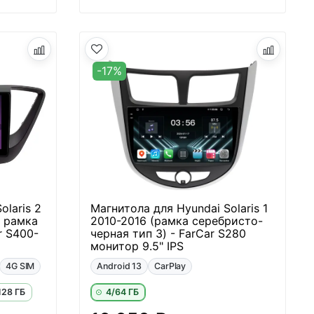
-17%
olaris 2
Магнитола для Hyundai Solaris 1
, рамка
2010-2016 (рамка серебристо-
r S400-
черная тип 3) - FarCar S280
монитор 9.5" IPS
4G SIM
Android 13
CarPlay
128 ГБ
4/64 ГБ