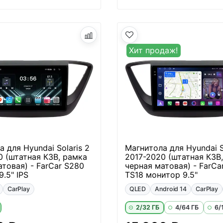
Хит продаж!
 для Hyundai Solaris 2
Магнитола для Hyundai S
0 (штатная КЗВ, рамка
2017-2020 (штатная КЗВ
атовая) - FarCar S280
черная матовая) - FarCa
.5" IPS
TS18 монитор 9.5"
CarPlay
QLED
Android 14
CarPlay
2/32 ГБ
4/64 ГБ
6/