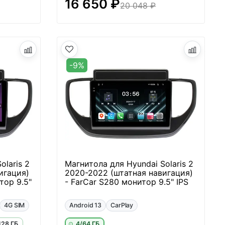
16 650 ₽
20 048 ₽
-9%
olaris 2
Магнитола для Hyundai Solaris 2
игация)
2020-2022 (штатная навигация)
тор 9.5"
- FarCar S280 монитор 9.5" IPS
4G SIM
Android 13
CarPlay
128 ГБ
4/64 ГБ