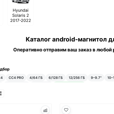
Hyundai
Solaris 2
6
2017-2022
Каталог android-магнитол дл
Оперативно отправим ваш заказ в любой 
одбор
C4
CC4 PRO
4/64 ГБ
6/128 ГБ
12/256 ГБ
9–9.7"
10–1
₽
35–50 тыс ₽
Android 14
Встроенный ИИ