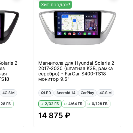
Хит продаж!
olaris 2
Магнитола для Hyundai Solaris 2
ез
2017-2020 (штатная КЗВ, рамка
ная
серебро) - FarCar S400-TS18
TS18
монитор 9.5"
4G SIM
QLED
Android 14
CarPlay
4G SIM
128 ГБ
2/32 ГБ
4/64 ГБ
6/128 ГБ
14 875 ₽