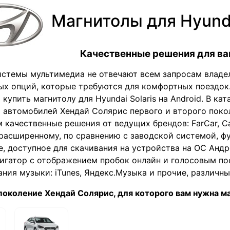
Магнитолы для Hyundai
Качественные решения для ва
стемы мультимедиа не отвечают всем запросам владель
х опций, которые требуются для комфортных поездок.
 купить магнитолу для Hyundai Solaris на Android. В к
 автомобилей Хендай Солярис первого и второго покол
 качественные решения от ведущих брендов: FarCar, Ca
расширенному, по сравнению с заводской системой, ф
, доступное для скачивания на устройства на ОС Андр
игатор с отображением пробок онлайн и голосовым п
ния музыки: iTunes, Яндекс.Музыка и прочие, различны
околение Хендай Солярис, для которого вам нужна ма