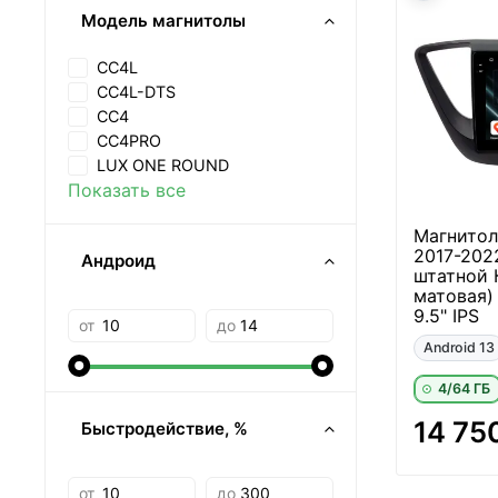
Модель магнитолы
CC4L
CC4L-DTS
CC4
CC4PRO
LUX ONE ROUND
Показать все
Магнитола
2017-2022
Андроид
штатной 
матовая)
9.5" IPS
от
до
Android 13
4/64 ГБ
14 75
Быстродействие, %
от
до