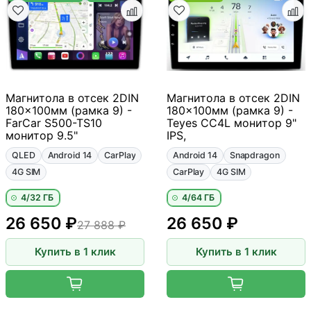
Магнитола в отсек 2DIN
Магнитола в отсек 2DIN
180x100мм (рамка 9) -
180x100мм (рамка 9) -
FarCar S500-TS10
Teyes CC4L монитор 9"
монитор 9.5"
IPS,
QLED
Android 14
CarPlay
Android 14
Snapdragon
4G SIM
CarPlay
4G SIM
4/32 ГБ
4/64 ГБ
26 650 ₽
26 650 ₽
27 888 ₽
Купить в 1 клик
Купить в 1 клик