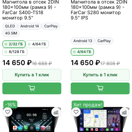
Магнитола в отсек 2DIN
Магнитола в отсек 2DIN
180x100мм (рамка 9) -
180x100мм (рамка 9) -
FarCar S400-TS18
FarCar S280 монитор
монитор 9.5"
9.5" IPS
QLED
Android 14
CarPlay
4G SIM
Android 13
CarPlay
2/32 ГБ
4/64 ГБ
6/128 ГБ
4/64 ГБ
14 650 ₽
14 650 ₽
16 688 ₽
17 808 ₽
Купить в 1 клик
Купить в 1 клик
-16%
Хит продаж!