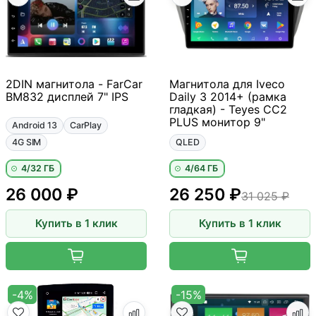
2DIN магнитола - FarCar
Магнитола для Iveco
BM832 дисплей 7" IPS
Daily 3 2014+ (рамка
гладкая) - Teyes CC2
PLUS монитор 9"
Android 13
CarPlay
4G SIM
QLED
4/32 ГБ
4/64 ГБ
26 000 ₽
26 250 ₽
31 025 ₽
Купить в 1 клик
Купить в 1 клик
-4%
-15%