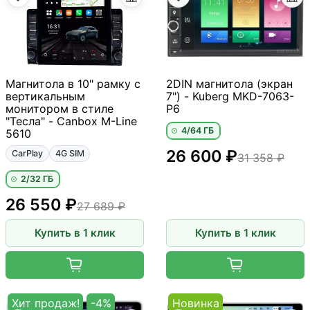
Магнитола в 10" рамку с
2DIN магнитола (экран
вертикальным
7") - Kuberg MKD-7063-
монитором в стиле
P6
"Тесла" - Canbox M-Line
4/64 ГБ
5610
26 600 ₽
CarPlay
4G SIM
31 358 ₽
2/32 ГБ
26 550 ₽
27 689 ₽
Купить в 1 клик
Купить в 1 клик
Хит продаж!
-4%
Новинка