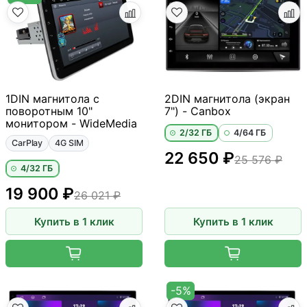
1DIN магнитола с
2DIN магнитола (экран
поворотным 10"
7") - Canbox
монитором - WideMedia
2/32 ГБ
4/64 ГБ
CarPlay
4G SIM
22 650 ₽
25 576 ₽
4/32 ГБ
19 900 ₽
26 021 ₽
Купить в 1 клик
Купить в 1 клик
-5%