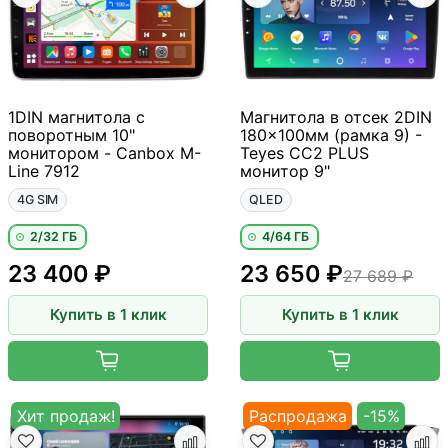
1DIN магнитола с
Магнитола в отсек 2DIN
поворотным 10"
180x100мм (рамка 9) -
монитором - Canbox M-
Teyes CC2 PLUS
Line 7912
монитор 9"
4G SIM
QLED
2/32 ГБ
4/64 ГБ
23 400 ₽
23 650 ₽
27 689 ₽
Купить в 1 клик
Купить в 1 клик
Хит продаж!
Распродажа
-15%