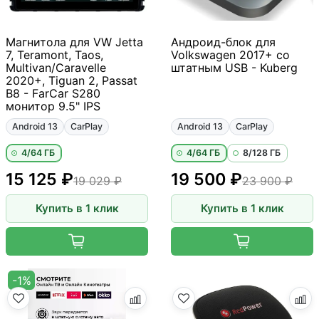
Магнитола для VW Jetta
Андроид-блок для
7, Teramont, Taos,
Volkswagen 2017+ со
Multivan/Caravelle
штатным USB - Kuberg
2020+, Tiguan 2, Passat
B8 - FarCar S280
монитор 9.5" IPS
Android 13
CarPlay
Android 13
CarPlay
4/64 ГБ
4/64 ГБ
8/128 ГБ
15 125 ₽
19 500 ₽
19 029 ₽
23 900 ₽
Купить в 1 клик
Купить в 1 клик
-1%