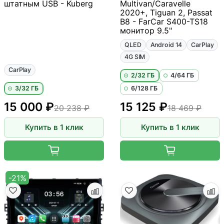
штатным USB - Kuberg
Multivan/Caravelle
2020+, Tiguan 2, Passat
B8 - FarCar S400-TS18
монитор 9.5"
QLED
Android 14
CarPlay
4G SIM
CarPlay
2/32 ГБ
4/64 ГБ
3/32 ГБ
6/128 ГБ
15 000 ₽
15 125 ₽
20 238 ₽
18 469 ₽
Купить в 1 клик
Купить в 1 клик
-21%