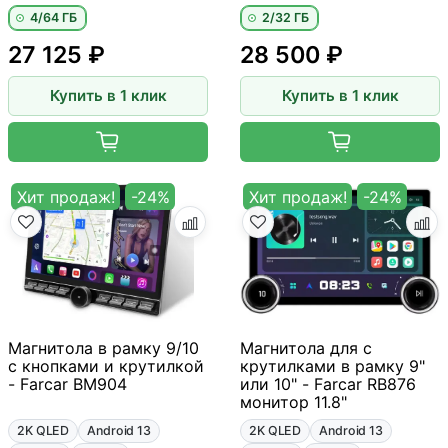
4/64 ГБ
2/32 ГБ
27 125 ₽
28 500 ₽
Купить в 1 клик
Купить в 1 клик
Хит продаж!
-24%
Хит продаж!
-24%
Магнитола в рамку 9/10
Магнитола для с
с кнопками и крутилкой
крутилками в рамку 9"
- Farcar BM904
или 10" - Farcar RB876
монитор 11.8"
2K QLED
Android 13
2K QLED
Android 13