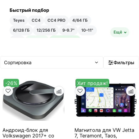
Быстрый подбор
Teyes
CC4
CC4 PRO
4/64 ГБ
6/128 ГБ
12/256 ГБ
9–9.7"
10–11"
Ещё
12"+
Быстрая
Быстрейшая
20–35 тыс ₽
35–50 тыс ₽
Android 14
Встроенный ИИ
Фильтры
-26%
Хит продаж!
Андроид-блок для
Магнитола для VW Jetta
Volkswagen 2017+ со
7, Teramont, Taos,