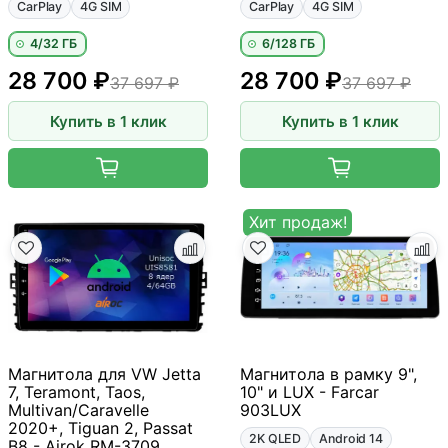
CarPlay
4G SIM
CarPlay
4G SIM
4/32 ГБ
6/128 ГБ
28 700 ₽
28 700 ₽
37 697 ₽
37 697 ₽
Купить в 1 клик
Купить в 1 клик
Хит продаж!
Магнитола для VW Jetta
Магнитола в рамку 9",
7, Teramont, Taos,
10" и LUX - Farcar
Multivan/Caravelle
903LUX
2020+, Tiguan 2, Passat
2K QLED
Android 14
B8 - Airok RM-3709