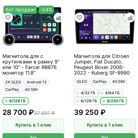
Хит продаж!
-24%
Магнитола для с
Магнитола для Citroen
крутилками в рамку 9"
Jumper, Fiat Ducato,
или 10" - Farcar RB876
Peugeot Boxer 2006-
монитор 11.8"
2022 - Kuberg SF-9990
QLED
CarPlay
4G SIM
2K QLED
Android 13
CarPlay
4G SIM
4/32 ГБ
4/64 ГБ
6/128 ГБ
6/128 ГБ
8/256 ГБ
28 700 ₽
39 250 ₽
37 697 ₽
Купить в 1 клик
Купить в 1 клик