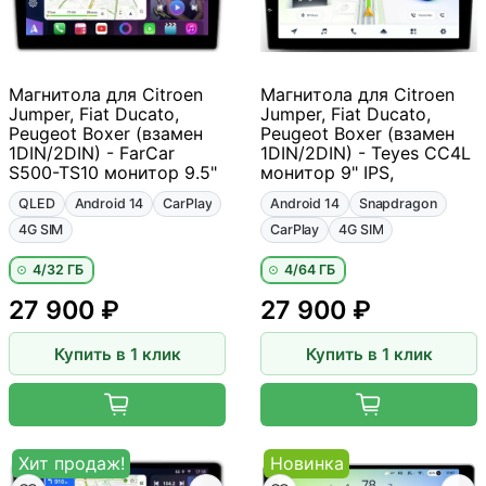
Магнитола для Citroen
Магнитола для Citroen
Jumper, Fiat Ducato,
Jumper, Fiat Ducato,
Peugeot Boxer (взамен
Peugeot Boxer (взамен
1DIN/2DIN) - FarCar
1DIN/2DIN) - Teyes CC4L
S500-TS10 монитор 9.5"
монитор 9" IPS,
QLED
Android 14
CarPlay
Android 14
Snapdragon
4G SIM
CarPlay
4G SIM
4/32 ГБ
4/64 ГБ
27 900 ₽
27 900 ₽
Купить в 1 клик
Купить в 1 клик
Хит продаж!
Новинка