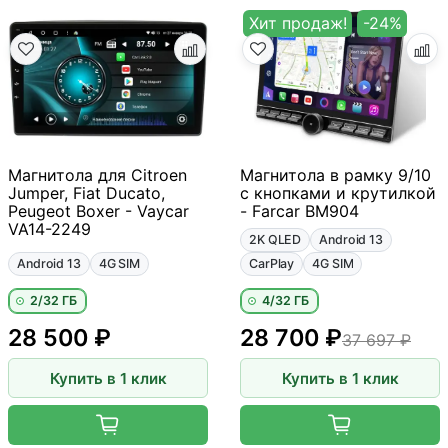
Хит продаж!
-24%
Магнитола для Citroen
Магнитола в рамку 9/10
Jumper, Fiat Ducato,
с кнопками и крутилкой
Peugeot Boxer - Vaycar
- Farcar BM904
VA14-2249
2K QLED
Android 13
Android 13
4G SIM
CarPlay
4G SIM
2/32 ГБ
4/32 ГБ
28 500 ₽
28 700 ₽
37 697 ₽
Купить в 1 клик
Купить в 1 клик