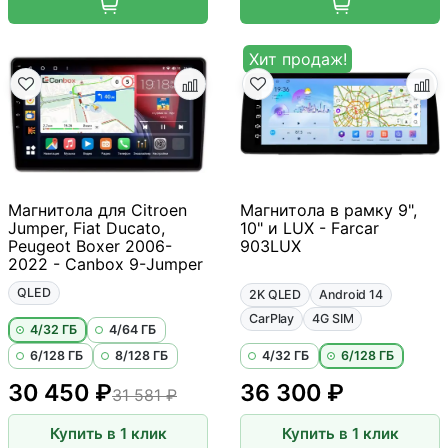
Хит продаж!
Магнитола для Citroen
Магнитола в рамку 9",
Jumper, Fiat Ducato,
10" и LUX - Farcar
Peugeot Boxer 2006-
903LUX
2022 - Canbox 9-Jumper
QLED
2K QLED
Android 14
CarPlay
4G SIM
4/32 ГБ
4/64 ГБ
6/128 ГБ
8/128 ГБ
4/32 ГБ
6/128 ГБ
30 450 ₽
36 300 ₽
31 581 ₽
Купить в 1 клик
Купить в 1 клик