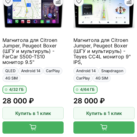
Магнитола для Citroen
Магнитола для Citroen
Jumper, Peugeot Boxer
Jumper, Peugeot Boxer
(ШГУ и мультируль) -
(ШГУ и мультируль) -
FarCar S500-TS10
Teyes CC4L монитор 9"
монитор 9.5"
IPS,
QLED
Android 14
CarPlay
Android 14
Snapdragon
4G SIM
CarPlay
4G SIM
4/32 ГБ
4/64 ГБ
28 000 ₽
28 000 ₽
Купить в 1 клик
Купить в 1 клик