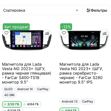
Фильтры
Хит продаж!
-12%
Магнитола для Lada
Магнитола для Lada
Vesta NG 2023+ (ШГУ,
Vesta NG 2023+ (ШГУ,
рамка черная глянцевая)
рамка серебристо-
- FarCar S400-TS18
черная) - FarCar S280
монитор 9.5"
монитор 9.5" IPS
QLED
Android 14
CarPlay
4G SIM
Android 13
CarPlay
2/32 ГБ
4/64 ГБ
6/128 ГБ
4/64 ГБ