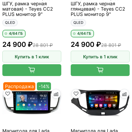
ШГУ, рамка черная
ШГУ, рамка черная
матовая) - Teyes CC2
глянцевая) - Teyes CC2
PLUS монитор 9"
PLUS монитор 9"
QLED
QLED
4/64 ГБ
4/64 ГБ
24 900 ₽
24 900 ₽
28 801 ₽
28 801 ₽
Купить в 1 клик
Купить в 1 клик
Распродажа
-14%
Магнитола для Lada
Магнитола для Lada