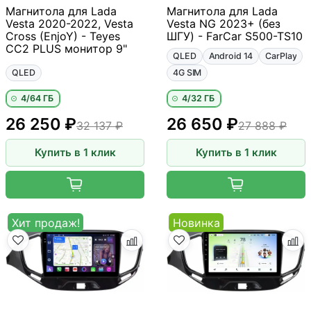
Магнитола для Lada
Магнитола для Lada
Vesta 2020-2022, Vesta
Vesta NG 2023+ (без
Cross (EnjoY) - Teyes
ШГУ) - FarCar S500-TS10
CC2 PLUS монитор 9"
QLED
Android 14
CarPlay
QLED
4G SIM
4/64 ГБ
4/32 ГБ
26 250 ₽
26 650 ₽
32 137 ₽
27 888 ₽
Купить в 1 клик
Купить в 1 клик
Хит продаж!
Новинка