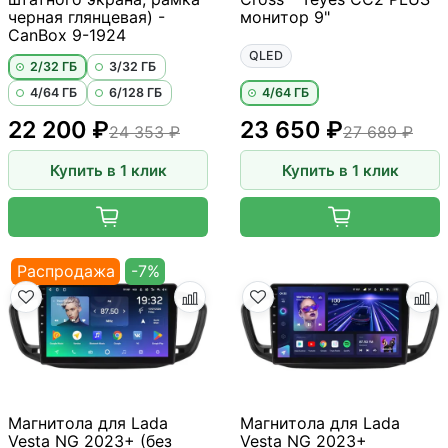
черная глянцевая) -
монитор 9"
CanBox 9-1924
QLED
2/32 ГБ
3/32 ГБ
4/64 ГБ
6/128 ГБ
4/64 ГБ
22 200 ₽
23 650 ₽
24 353 ₽
27 689 ₽
Купить в 1 клик
Купить в 1 клик
Распродажа
-7%
Магнитола для Lada
Магнитола для Lada
Vesta NG 2023+ (без
Vesta NG 2023+