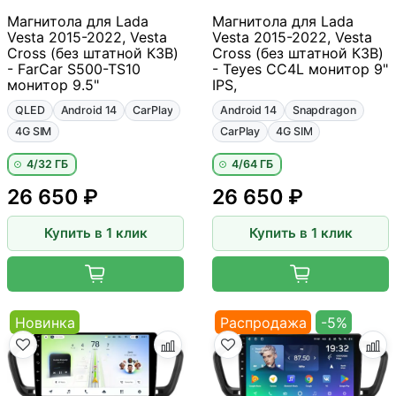
Магнитола для Lada
Магнитола для Lada
Vesta 2015-2022, Vesta
Vesta 2015-2022, Vesta
Cross (без штатной КЗВ)
Cross (без штатной КЗВ)
- FarCar S500-TS10
- Teyes CC4L монитор 9"
монитор 9.5"
IPS,
QLED
Android 14
CarPlay
Android 14
Snapdragon
4G SIM
CarPlay
4G SIM
4/32 ГБ
4/64 ГБ
26 650 ₽
26 650 ₽
Купить в 1 клик
Купить в 1 клик
Новинка
Распродажа
-5%