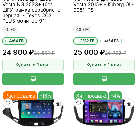
Vesta NG 2023+ (без
Vesta 2015+ - Kuberg OL-
ШГУ, рамка серебристо-
9061 IPS,
черная) - Teyes CC2
PLUS монитор 9"
QLED
4G SIM
4/64 ГБ
2/32 ГБ
4/64 ГБ
24 900 ₽
25 000 ₽
28 801 ₽
26 768 ₽
Купить в 1 клик
Купить в 1 клик
Распродажа
-18%
Хит продаж!
-4%