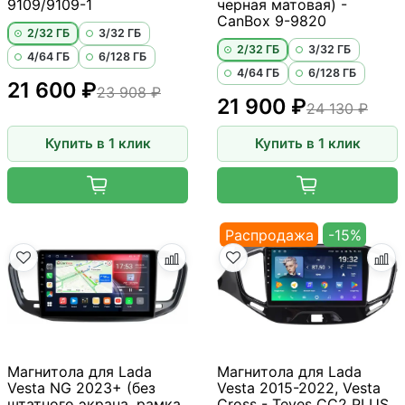
9109/9109-1
черная матовая) -
CanBox 9-9820
2/32 ГБ
3/32 ГБ
2/32 ГБ
3/32 ГБ
4/64 ГБ
6/128 ГБ
4/64 ГБ
6/128 ГБ
21 600 ₽
23 908 ₽
21 900 ₽
24 130 ₽
Купить в 1 клик
Купить в 1 клик
Распродажа
-15%
Магнитола для Lada
Магнитола для Lada
Vesta NG 2023+ (без
Vesta 2015-2022, Vesta
штатного экрана, рамка
Cross - Teyes CC2 PLUS