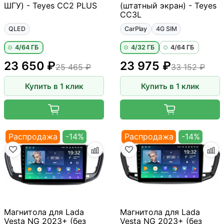
ШГУ) - Teyes CC2 PLUS
(штатный экран) - Teyes
CC3L
QLED
CarPlay
4G SIM
4/64 ГБ
4/32 ГБ
4/64 ГБ
23 650 ₽
23 975 ₽
25 465 ₽
33 152 ₽
Купить в 1 клик
Купить в 1 клик
Распродажа
-14%
Распродажа
-14%
Магнитола для Lada
Магнитола для Lada
Vesta NG 2023+ (без
Vesta NG 2023+ (без