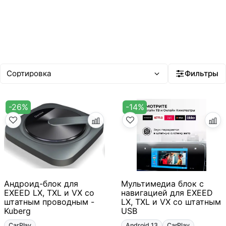
Фильтры
-26%
-14%
Андроид-блок для
Мультимедиа блок с
EXEED LX, TXL и VX со
навигацией для EXEED
штатным проводным -
LX, TXL и VX со штатным
Kuberg
USB
CarPlay
Android 13
CarPlay