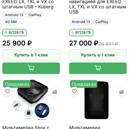
EXEED LX, TXL и VX со
навигацией для EXEED
штатным USB - Kuberg
LX, TXL и VX со штатным
USB
Android 13
CarPlay
4G SIM
Android 13
CarPlay
8/128 ГБ
8/128 ГБ
25 900 ₽
27 000 ₽
28 801 ₽
Купить в 1 клик
Купить в 1 клик
Предзаказ
Предзаказ
Мультимедиа блок с
Мультимедиа