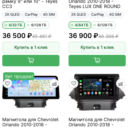
рамку 9" или 10" - Teyes
Orlando 2010-2018 -
CC3
Teyes LUX ONE ROUND
2K QLED
CarPlay
4G SIM
2K QLED
CarPlay
4G SIM
4/32 ГБ
6/128 ГБ
4/64 ГБ
6/128 ГБ
36 500 ₽
36 900 ₽
45 481 ₽
46 368 ₽
Купить в 1 клик
Купить в 1 клик
Хит продаж!
Магнитола для Chevrolet
Магнитола для Chevrolet
Orlando 2010-2018 -
Orlando 2010-2018 -