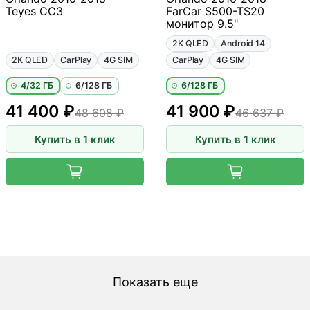
Teyes CC3
FarCar S500-TS20
монитор 9.5"
2K QLED
Android 14
2K QLED
CarPlay
4G SIM
CarPlay
4G SIM
4/32 ГБ
6/128 ГБ
6/128 ГБ
41 400 ₽
41 900 ₽
48 608 ₽
46 637 ₽
Купить в 1 клик
Купить в 1 клик
Показать еще