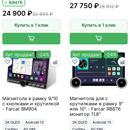
4/64 ГБ
27 750 ₽
28 912 ₽
24 900 ₽
32 693 ₽
Купить в 1 клик
Купить в 1 клик
Хит продаж!
-24%
Хит продаж!
-24%
Магнитола в рамку 9/10
Магнитола для с
с кнопками и крутилкой
крутилками в рамку 9"
- Farcar BM904
или 10" - Farcar RB876
монитор 11.8"
2K QLED
Android 13
2K QLED
Android 13
CarPlay
4G SIM
CarPlay
4G SIM