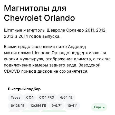
Магнитолы для
Chevrolet Orlando
Штатные магнитолы Шевроле Орландо 2011, 2012,
2013 и 2014 годов выпуска.
Всеми представленными ниже Андроид
магнитолами Шевроле Орландо поддерживаются
кнопки мультируля
, отображение климата, а так же
подключение камеры заднего вида. Заводской
CD/DVD привод дисков не сохранятется.
Быстрый подбор
Teyes
CC4
CC4 PRO
4/64 ГБ
6/128 ГБ
12/256 ГБ
9–9.7"
10–11"
Ещё
12"+
Быстрая
Быстрейшая