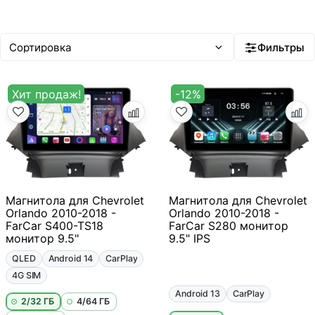
20–35 тыс ₽
35–50 тыс ₽
Android 14
Встроенный ИИ
Фильтры
Хит продаж!
-12%
Магнитола для Chevrolet
Магнитола для Chevrolet
Orlando 2010-2018 -
Orlando 2010-2018 -
FarCar S400-TS18
FarCar S280 монитор
монитор 9.5"
9.5" IPS
QLED
Android 14
CarPlay
4G SIM
Android 13
CarPlay
2/32 ГБ
4/64 ГБ