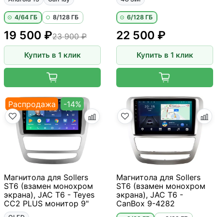
4/64 ГБ
8/128 ГБ
6/128 ГБ
19 500 ₽
22 500 ₽
23 900 ₽
Купить в 1 клик
Купить в 1 клик
Распродажа
-14%
Магнитола для Sollers
Магнитола для Sollers
ST6 (взамен монохром
ST6 (взамен монохром
экрана), JAC T6 - Teyes
экрана), JAC T6 -
CC2 PLUS монитор 9"
CanBox 9-4282