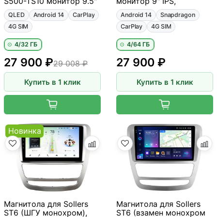
S500-TS10 монитор 9.5"
монитор 9" IPS,
QLED
Android 14
CarPlay
Android 14
Snapdragon
4G SIM
CarPlay
4G SIM
4/32 ГБ
4/64 ГБ
27 900 ₽
27 900 ₽
29 008 ₽
Купить в 1 клик
Купить в 1 клик
Новинка
Магнитола для Sollers
Магнитола для Sollers
ST6 (ШГУ монохром),
ST6 (взамен монохром