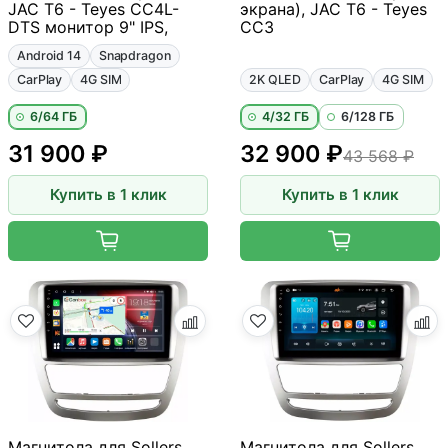
JAC T6 - Teyes CC4L-
экрана), JAC T6 - Teyes
DTS монитор 9" IPS,
CC3
Android 14
Snapdragon
CarPlay
4G SIM
2K QLED
CarPlay
4G SIM
6/64 ГБ
4/32 ГБ
6/128 ГБ
31 900 ₽
32 900 ₽
43 568 ₽
Купить в 1 клик
Купить в 1 клик
Магнитола для Sollers
Магнитола для Sollers