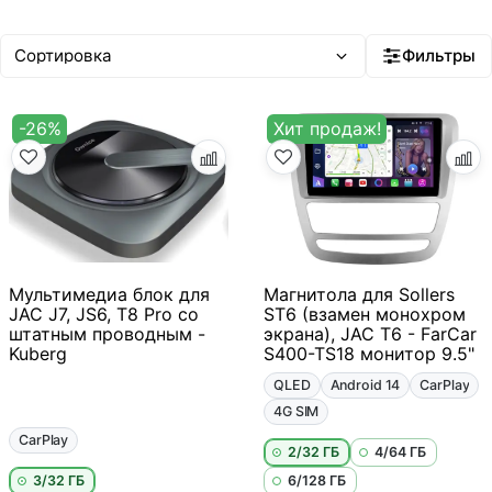
Фильтры
-26%
Хит продаж!
Мультимедиа блок для
Магнитола для Sollers
JAC J7, JS6, T8 Pro со
ST6 (взамен монохром
штатным проводным -
экрана), JAC T6 - FarCar
Kuberg
S400-TS18 монитор 9.5"
QLED
Android 14
CarPlay
4G SIM
CarPlay
2/32 ГБ
4/64 ГБ
3/32 ГБ
6/128 ГБ