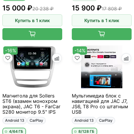
15 000 ₽
15 900 ₽
20 238 ₽
17 808 ₽
Купить в 1 клик
Купить в 1 клик
-16%
-14%
Магнитола для Sollers
Мультимедиа блок с
ST6 (взамен монохром
навигацией для JAC J7,
экрана), JAC T6 - FarCar
JS6, T8 Pro со штатным
S280 монитор 9.5" IPS
USB
Android 13
CarPlay
Android 13
CarPlay
4/64 ГБ
8/128 ГБ