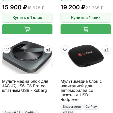
15 900 ₽
19 200 ₽
18 928 ₽
22 288 ₽
Купить в 1 клик
Купить в 1 клик
Мультимедиа блок для
Мультимедиа блок с
JAC J7, JS6, T8 Pro со
навигацией для
штатным USB - Kuberg
автомобилей со
штатным USB -
Redpower
Snapdragon
CarPlay
Android 13
CarPlay
4G SIM