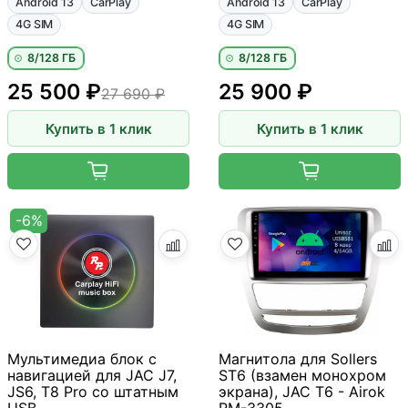
Android 13
CarPlay
Android 13
CarPlay
4G SIM
4G SIM
8/128 ГБ
8/128 ГБ
25 500 ₽
25 900 ₽
27 690 ₽
Купить в 1 клик
Купить в 1 клик
-6%
Мультимедиа блок с
Магнитола для Sollers
навигацией для JAC J7,
ST6 (взамен монохром
JS6, T8 Pro со штатным
экрана), JAC T6 - Airok
USB
RM-3305