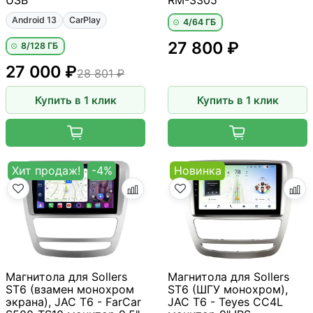
Android 13
CarPlay
4/64 ГБ
27 800 ₽
8/128 ГБ
27 000 ₽
28 801 ₽
Купить в 1 клик
Купить в 1 клик
Хит продаж!
-4%
Новинка
Магнитола для Sollers
Магнитола для Sollers
ST6 (взамен монохром
ST6 (ШГУ монохром),
экрана), JAC T6 - FarCar
JAC T6 - Teyes CC4L