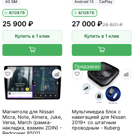
4G SIM
Android 13
CarPlay
8/128 ГБ
8/128 ГБ
25 900 ₽
27 000 ₽
28 801 ₽
Купить в 1 клик
Купить в 1 клик
Предзаказ
Магнитола для Nissan
Мультимедиа блок с
Micra, Note, Almera, Juke,
навигацией для Nissan
Versa, March (рамка-
2019+ со штатным
накладка, взамен 2DIN) -
проводным - Kuberg
Redpower 85011