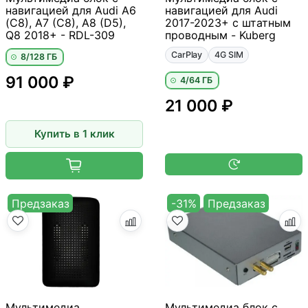
навигацией для Audi A6
навигацией для Audi
(C8), A7 (C8), A8 (D5),
2017-2023+ с штатным
Q8 2018+ - RDL-309
проводным - Kuberg
CarPlay
4G SIM
8/128 ГБ
91 000 ₽
4/64 ГБ
21 000 ₽
Купить в 1 клик
Предзаказ
-31%
Предзаказ
Мультимедиа
Мультимедиа блок с