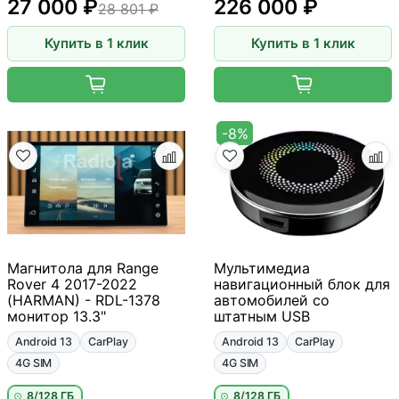
27 000 ₽
226 000 ₽
28 801 ₽
Купить в 1 клик
Купить в 1 клик
-8%
Магнитола для Range
Мультимедиа
Rover 4 2017-2022
навигационный блок для
(HARMAN) - RDL-1378
автомобилей со
монитор 13.3"
штатным USB
Android 13
CarPlay
Android 13
CarPlay
4G SIM
4G SIM
8/128 ГБ
8/128 ГБ