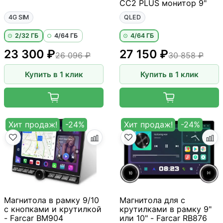
CC2 PLUS монитор 9"
4G SIM
QLED
2/32 ГБ
4/64 ГБ
4/64 ГБ
23 300 ₽
27 150 ₽
26 096 ₽
30 858 ₽
Купить в 1 клик
Купить в 1 клик
Хит продаж!
-24%
Хит продаж!
-24%
Магнитола в рамку 9/10
Магнитола для с
с кнопками и крутилкой
крутилками в рамку 9"
- Farcar BM904
или 10" - Farcar RB876