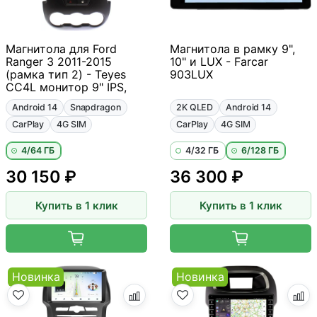
Магнитола для Ford
Магнитола в рамку 9",
Ranger 3 2011-2015
10" и LUX - Farcar
(рамка тип 2) - Teyes
903LUX
CC4L монитор 9" IPS,
Android 14
Snapdragon
2K QLED
Android 14
CarPlay
4G SIM
CarPlay
4G SIM
4/64 ГБ
4/32 ГБ
6/128 ГБ
30 150 ₽
36 300 ₽
Купить в 1 клик
Купить в 1 клик
Новинка
Новинка