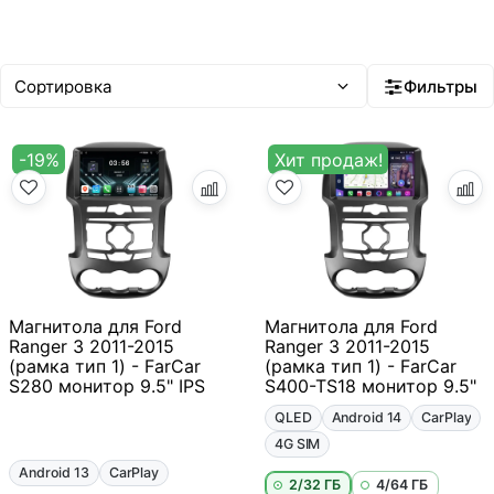
12"+
Быстрая
Быстрейшая
20–35 тыс ₽
35–50 тыс ₽
Android 14
Встроенный ИИ
Фильтры
-19%
Хит продаж!
Магнитола для Ford
Магнитола для Ford
Ranger 3 2011-2015
Ranger 3 2011-2015
(рамка тип 1) - FarCar
(рамка тип 1) - FarCar
S280 монитор 9.5" IPS
S400-TS18 монитор 9.5"
QLED
Android 14
CarPlay
4G SIM
Android 13
CarPlay
2/32 ГБ
4/64 ГБ