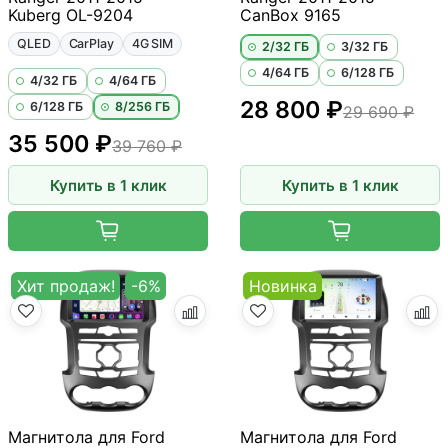
Kuberg OL-9204
CanBox 9165
QLED
CarPlay
4G SIM
2/32 ГБ
3/32 ГБ
4/64 ГБ
6/128 ГБ
4/32 ГБ
4/64 ГБ
28 800 ₽
6/128 ГБ
8/256 ГБ
29 690 ₽
35 500 ₽
39 760 ₽
Купить в 1 клик
Купить в 1 клик
Хит продаж!
-6%
Новинка
Магнитола для Ford
Магнитола для Ford