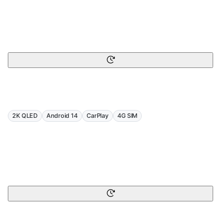
2K QLED
Android 14
CarPlay
4G SIM