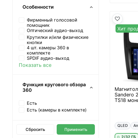
Особенности
Фирменный голосовой
помощник
Хит про
Оптический аудио-выход
Крутилки и/или физические
кнопки
4 шт. камеры 360 в
комплекте
SPDIF аудио-выход
Показать все
Функция кругового обзора
Магнитола
360
Sandero 2
TS18 мон
Есть
Есть (камеры в комплекте)
QLED
An
Сбросить
Применить
2/32 ГБ