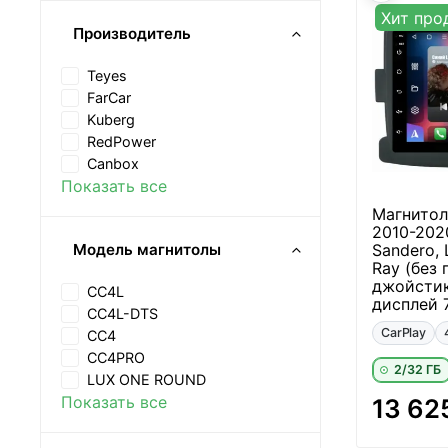
Хит про
Производитель
Teyes
FarCar
Kuberg
RedPower
Canbox
Показать все
Магнитола
2010-2020
Sandero, 
Модель магнитолы
Ray (без
джойстик
CC4L
дисплей 
CC4L-DTS
CarPlay
CC4
CC4PRO
2/32 ГБ
LUX ONE ROUND
Показать все
13 62