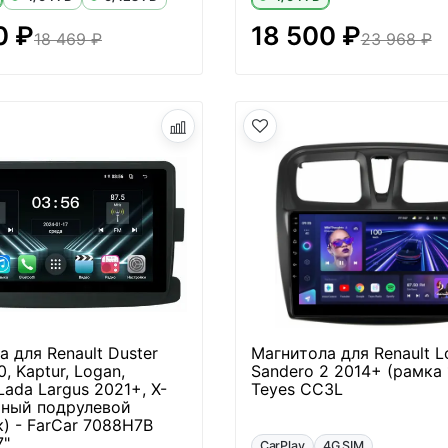
0 ₽
18 500 ₽
18 469 ₽
23 968 ₽
 для Renault Duster
Магнитола для Renault L
, Kaptur, Logan,
Sandero 2 2014+ (рамка 
Lada Largus 2021+, X-
Teyes CC3L
тный подрулевой
) - FarCar 7088H7B
7"
CarPlay
4G SIM