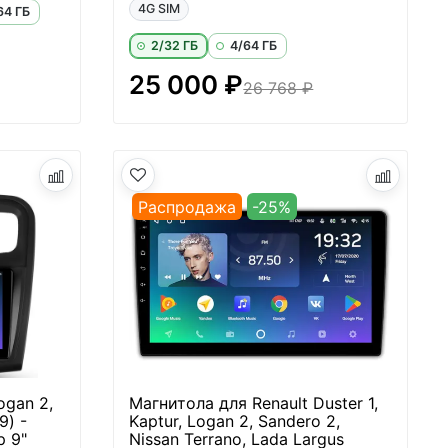
4G SIM
64 ГБ
2/32 ГБ
4/64 ГБ
25 000 ₽
26 768 ₽
Распродажа
-25%
ogan 2,
Магнитола для Renault Duster 1,
9) -
Kaptur, Logan 2, Sandero 2,
 9"
Nissan Terrano, Lada Largus