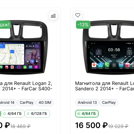
даж!
-13%
 для Renault Logan 2,
Магнитола для Renault L
 2014+ - FarCar S400-
Sandero 2 2014+ - FarCa
droid 14
CarPlay
4G SIM
Android 13
CarPlay
4/64 ГБ
6/128 ГБ
4/64 ГБ
0 ₽
16 500 ₽
18 469 ₽
19 029 ₽