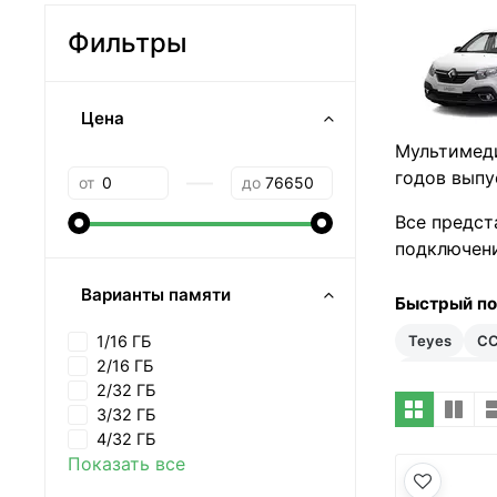
Фильтры
Цена
Мультимеди
—
годов выпу
от
до
Все предст
подключени
Варианты памяти
Быстрый п
Teyes
C
1/16 ГБ
2/16 ГБ
35–50 тыс 
2/32 ГБ
3/32 ГБ
4/32 ГБ
Показать все