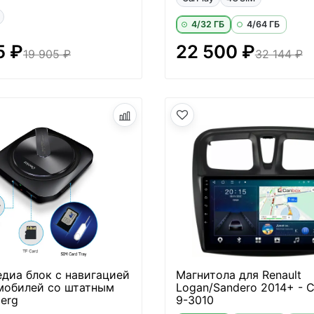
4/32 ГБ
4/64 ГБ
5 ₽
22 500 ₽
19 905 ₽
32 144 ₽
диа блок с навигацией
Магнитола для Renault
мобилей со штатным
Logan/Sandero 2014+ - 
berg
9-3010