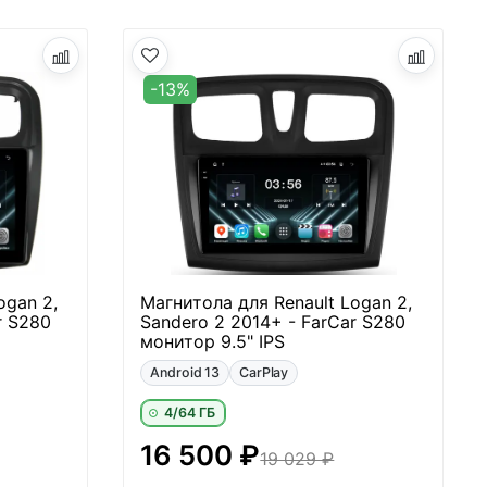
-13%
ogan 2,
Магнитола для Renault Logan 2,
r S280
Sandero 2 2014+ - FarCar S280
монитор 9.5" IPS
Android 13
CarPlay
4/64 ГБ
16 500 ₽
19 029 ₽