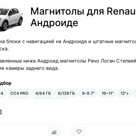
Магнитолы для Renaul
Андроиде
а блоки с навигацией на Андроиде и штатные магнитолы
ска.
авленные ниже Андроид магнитолы Рено Логан Степве
е камеры заднего вида.
одбор
C4
CC4 PRO
4/64 ГБ
6/128 ГБ
9–9.7"
10–11"
12"+
₽
Android 14
Встроенный ИИ