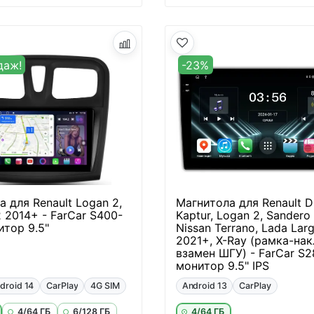
даж!
-23%
 для Renault Logan 2,
Магнитола для Renault Du
 2014+ - FarCar S400-
Kaptur, Logan 2, Sandero 
итор 9.5"
Nissan Terrano, Lada Lar
2021+, X-Ray (рамка-на
взамен ШГУ) - FarCar S2
монитор 9.5" IPS
droid 14
CarPlay
4G SIM
Android 13
CarPlay
4/64 ГБ
6/128 ГБ
4/64 ГБ