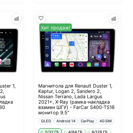
Хит продаж!
ster 1,
Магнитола для Renault Duster 1,
2,
Kaptur, Logan 2, Sandero 2,
gus
Nissan Terrano, Lada Largus
кладка
2021+, X-Ray (рамка-накладка
80
взамен ШГУ) - FarCar S400-TS18
монитор 9.5"
QLED
Android 14
CarPlay
4G SIM
2/32 ГБ
4/64 ГБ
6/128 ГБ