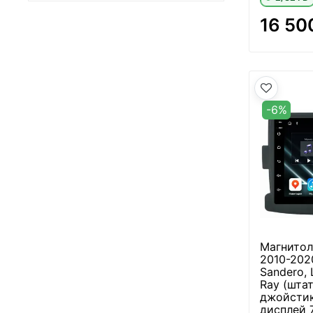
16 50
-6%
Магнитола
2010-2020
Sandero, 
Ray (шта
джойстик
дисплей 