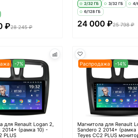
2/32 ГБ
3/32 ГБ
4/
6/128 ГБ
24 000 ₽
0 ₽
25 798 ₽
28 245 ₽
дажа
-7%
Распродажа
-14%
 для Renault Logan 2,
Магнитола для Renault L
 2014+ (рамка 10) -
Sandero 2 2014+ (рамка 
2 PLUS
Teyes CC2 PLUS монитор