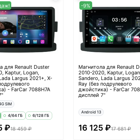
даж!
-9%
 для Renault Duster
Магнитола для Renault D
, Kaptur, Logan,
2010-2020, Kaptur, Logan
Lada Largus 2021+, X-
Sandero, Lada Largus 202
 подрулевого
Ray (без подрулевого
а) - FarCar 7088H7A
джойстика) - FarCar 70
7"
дисплей 7"
4G SIM
Android 13
4/64 ГБ
6/128 ГБ
5 ₽
16 125 ₽
18 459 ₽
17 681 ₽