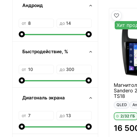
Андроид
от
до
Хит про
Быстродействие, %
от
до
Магнитола
Sandero 2
TS18
Диагональ экрана
QLED
An
от
до
2/32 ГБ
16 50