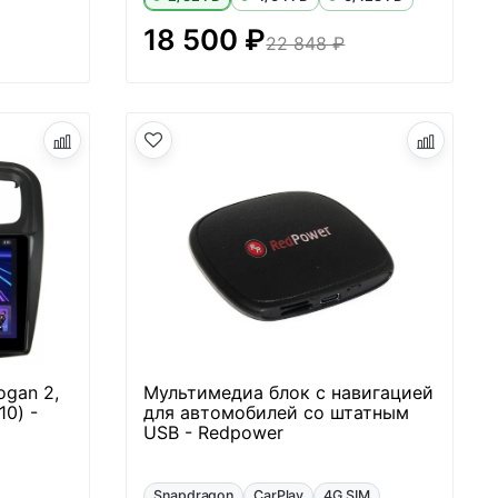
18 500 ₽
22 848 ₽
ogan 2,
Мультимедиа блок с навигацией
10) -
для автомобилей со штатным
USB - Redpower
Snapdragon
CarPlay
4G SIM