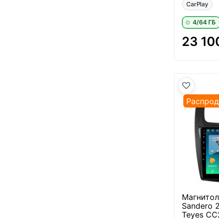
CarPlay
4/64 ГБ
23 10
Распро
Магнитола
Sandero 2
Teyes CC