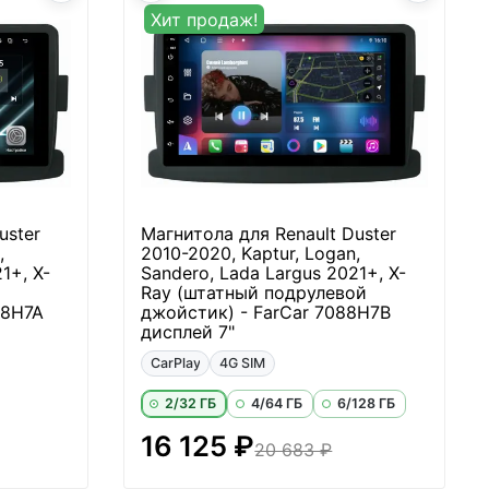
Хит продаж!
uster
Магнитола для Renault Duster
,
2010-2020, Kaptur, Logan,
1+, X-
Sandero, Lada Largus 2021+, X-
Ray (штатный подрулевой
88H7A
джойстик) - FarCar 7088H7B
дисплей 7"
CarPlay
4G SIM
2/32 ГБ
4/64 ГБ
6/128 ГБ
16 125 ₽
20 683 ₽