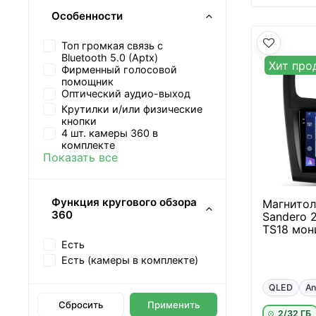
Особенности
Топ громкая связь с
Bluetooth 5.0 (Aptx)
Хит про
Фирменный голосовой
помощник
Оптический аудио-выход
Крутилки и/или физические
кнопки
4 шт. камеры 360 в
комплекте
Показать все
Функция кругового обзора
Магнитола
360
Sandero 2
TS18 мон
Есть
Есть (камеры в комплекте)
QLED
An
Сбросить
Применить
2/32 ГБ