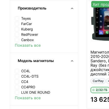
Хит про
Производитель
Teyes
FarCar
Kuberg
RedPower
Canbox
Показать все
Магнитола
2010-2020
Sandero, 
Модель магнитолы
Ray (без
джойстик
CC4L
дисплей 
CC4L-DTS
CarPlay
CC4
CC4PRO
2/32 ГБ
LUX ONE ROUND
Показать все
13 62