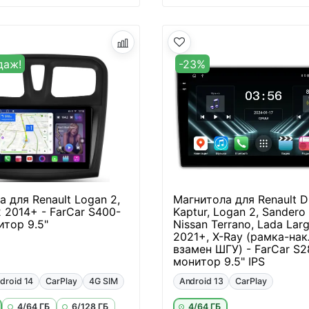
даж!
-23%
 для Renault Logan 2,
Магнитола для Renault Du
 2014+ - FarCar S400-
Kaptur, Logan 2, Sandero 
итор 9.5"
Nissan Terrano, Lada Lar
2021+, X-Ray (рамка-на
взамен ШГУ) - FarCar S2
монитор 9.5" IPS
droid 14
CarPlay
4G SIM
Android 13
CarPlay
4/64 ГБ
6/128 ГБ
4/64 ГБ