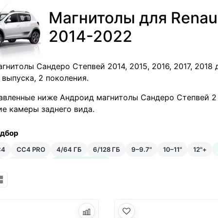
Магнитолы для Renaul
2014-2022
гнитолы Сандеро Степвей 2014, 2015, 2016, 2017, 2018 
 выпуска, 2 поколения.
авленные ниже Андроид магнитолы Сандеро Степвей 
е камеры заднего вида.
одбор
C4
CC4 PRO
4/64 ГБ
6/128 ГБ
9–9.7"
10–11"
12"+
₽
Android 14
Встроенный ИИ