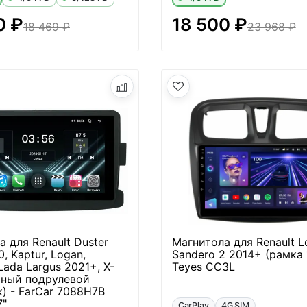
0 ₽
18 500 ₽
18 469 ₽
23 968 ₽
 для Renault Duster
Магнитола для Renault L
, Kaptur, Logan,
Sandero 2 2014+ (рамка 
Lada Largus 2021+, X-
Teyes CC3L
тный подрулевой
) - FarCar 7088H7B
7"
CarPlay
4G SIM