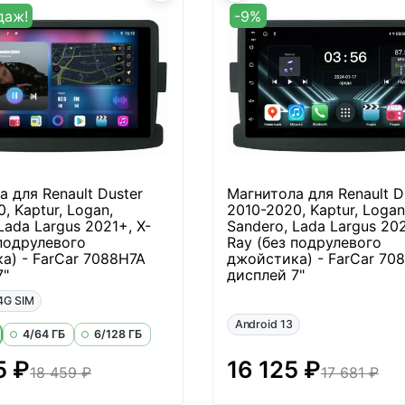
даж!
-9%
 для Renault Duster
Магнитола для Renault D
, Kaptur, Logan,
2010-2020, Kaptur, Logan
Lada Largus 2021+, X-
Sandero, Lada Largus 202
 подрулевого
Ray (без подрулевого
а) - FarCar 7088H7A
джойстика) - FarCar 70
7"
дисплей 7"
4G SIM
Android 13
4/64 ГБ
6/128 ГБ
5 ₽
16 125 ₽
18 459 ₽
17 681 ₽