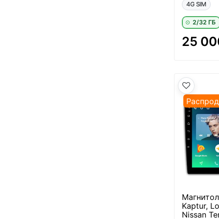
4G SIM
2/32 ГБ
25 00
Распро
Магнитола
Kaptur, L
Nissan Te