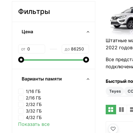
Фильтры
Цена
Штатные ма
—
2022 годов
от
до
Все предст
подключени
Варианты памяти
Быстрый п
Teyes
C
1/16 ГБ
2/16 ГБ
35–50 тыс 
2/32 ГБ
3/32 ГБ
4/32 ГБ
Показать все