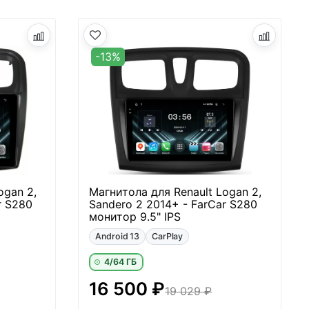
-13%
ogan 2,
Магнитола для Renault Logan 2,
r S280
Sandero 2 2014+ - FarCar S280
монитор 9.5" IPS
Android 13
CarPlay
4/64 ГБ
16 500 ₽
19 029 ₽