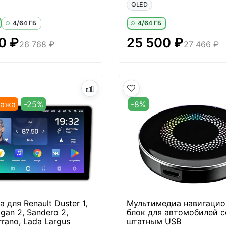
QLED
4/64 ГБ
4/64 ГБ
0 ₽
25 500 ₽
26 768 ₽
27 466 ₽
дажа
-25%
-8%
 для Renault Duster 1,
Мультимедиа навигаци
ogan 2, Sandero 2,
блок для автомобилей с
rrano, Lada Largus
штатным USB