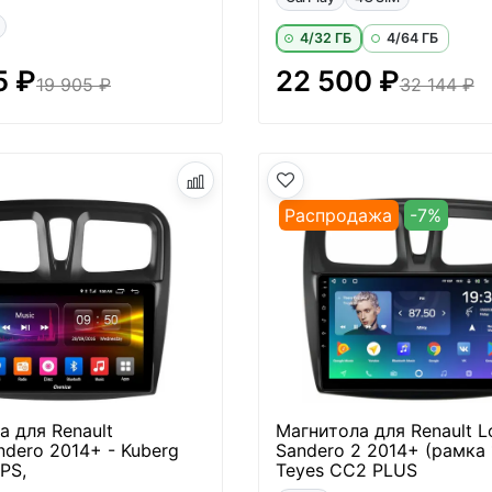
4/32 ГБ
4/64 ГБ
5 ₽
22 500 ₽
19 905 ₽
32 144 ₽
Распродажа
-7%
а для Renault
Магнитола для Renault L
ndero 2014+ - Kuberg
Sandero 2 2014+ (рамка 
PS,
Teyes CC2 PLUS