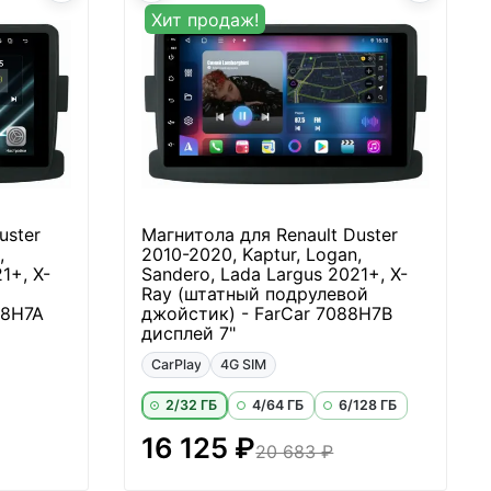
Хит продаж!
uster
Магнитола для Renault Duster
,
2010-2020, Kaptur, Logan,
1+, X-
Sandero, Lada Largus 2021+, X-
Ray (штатный подрулевой
88H7A
джойстик) - FarCar 7088H7B
дисплей 7"
CarPlay
4G SIM
2/32 ГБ
4/64 ГБ
6/128 ГБ
16 125 ₽
20 683 ₽