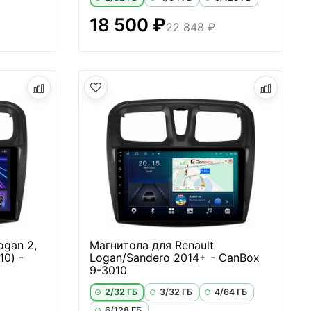
18 500 ₽
22 848 ₽
ogan 2,
Магнитола для Renault
10) -
Logan/Sandero 2014+ - CanBox
9-3010
2/32 ГБ
3/32 ГБ
4/64 ГБ
6/128 ГБ