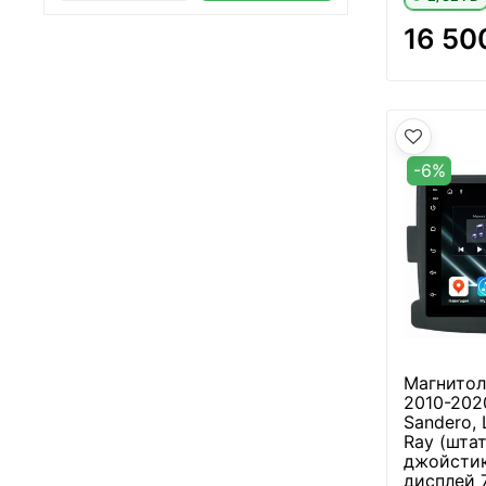
16 50
-6%
Магнитола
2010-2020
Sandero, 
Ray (шта
джойстик
дисплей 