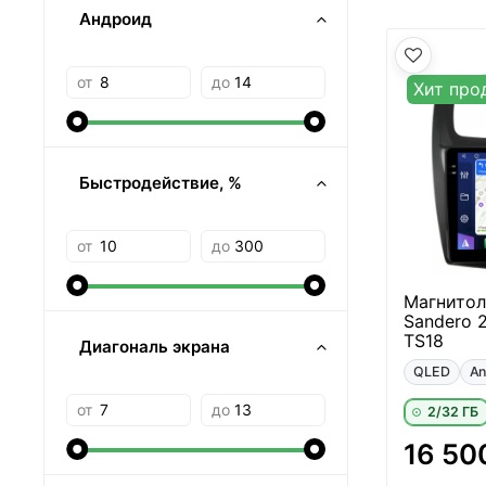
Андроид
от
до
Хит про
Быстродействие, %
от
до
Магнитола
Sandero 2
TS18
Диагональ экрана
QLED
An
от
до
2/32 ГБ
16 50