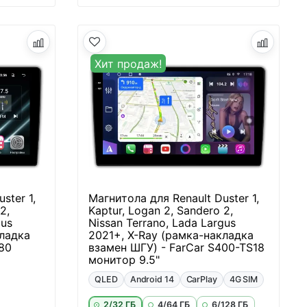
Хит продаж!
ster 1,
Магнитола для Renault Duster 1,
2,
Kaptur, Logan 2, Sandero 2,
gus
Nissan Terrano, Lada Largus
кладка
2021+, X-Ray (рамка-накладка
80
взамен ШГУ) - FarCar S400-TS18
монитор 9.5"
QLED
Android 14
CarPlay
4G SIM
2/32 ГБ
4/64 ГБ
6/128 ГБ