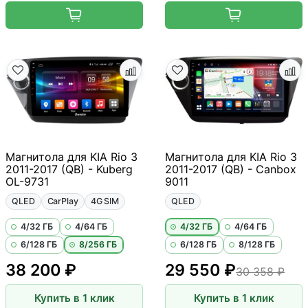
Магнитола для KIA Rio 3
Магнитола для KIA Rio 3
2011-2017 (QB) - Kuberg
2011-2017 (QB) - Canbox
OL-9731
9011
QLED
CarPlay
4G SIM
QLED
4/32 ГБ
4/64 ГБ
4/32 ГБ
4/64 ГБ
6/128 ГБ
8/256 ГБ
6/128 ГБ
8/128 ГБ
38 200 ₽
29 550 ₽
30 358 ₽
Купить в 1 клик
Купить в 1 клик