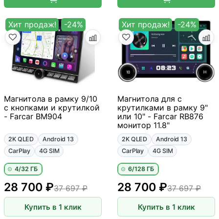
Хит продаж!
-24%
Хит продаж!
-24%
Магнитола в рамку 9/10
Магнитола для с
с кнопками и крутилкой
крутилками в рамку 9"
- Farcar BM904
или 10" - Farcar RB876
монитор 11.8"
2K QLED
Android 13
2K QLED
Android 13
CarPlay
4G SIM
CarPlay
4G SIM
4/32 ГБ
6/128 ГБ
28 700 ₽
28 700 ₽
37 697 ₽
37 697 ₽
Купить в 1 клик
Купить в 1 клик