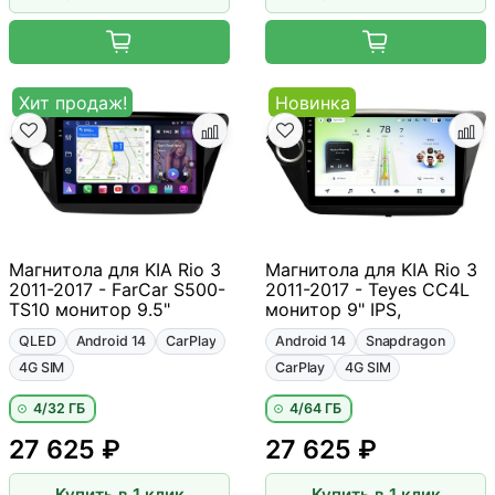
Хит продаж!
Новинка
Магнитола для KIA Rio 3
Магнитола для KIA Rio 3
2011-2017 - FarCar S500-
2011-2017 - Teyes CC4L
TS10 монитор 9.5"
монитор 9" IPS,
QLED
Android 14
CarPlay
Android 14
Snapdragon
4G SIM
CarPlay
4G SIM
4/32 ГБ
4/64 ГБ
27 625 ₽
27 625 ₽
Купить в 1 клик
Купить в 1 клик