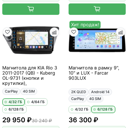
Хит продаж!
Магнитола для KIA Rio 3
Магнитола в рамку 9",
2011-2017 (QB) - Kuberg
10" и LUX - Farcar
OL-9731 (кнопки и
903LUX
крутилки),
CarPlay
4G SIM
2K QLED
Android 14
CarPlay
4G SIM
4/32 ГБ
4/64 ГБ
6/128 ГБ
4/32 ГБ
6/128 ГБ
29 950 ₽
36 300 ₽
30 240 ₽