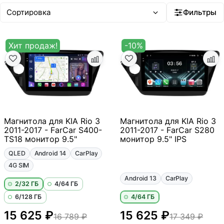
Фильтры
Хит продаж!
-10%
Магнитола для KIA Rio 3
Магнитола для KIA Rio 3
2011-2017 - FarCar S400-
2011-2017 - FarCar S280
TS18 монитор 9.5"
монитор 9.5" IPS
QLED
Android 14
CarPlay
4G SIM
Android 13
CarPlay
2/32 ГБ
4/64 ГБ
6/128 ГБ
4/64 ГБ
15 625 ₽
15 625 ₽
16 789 ₽
17 349 ₽