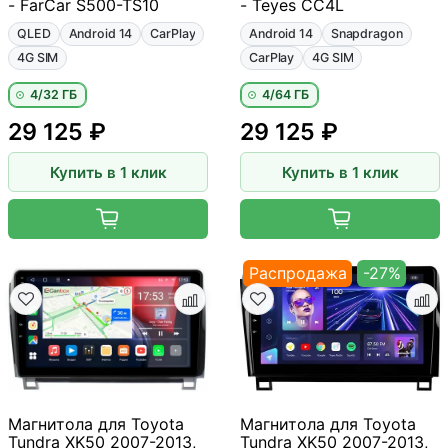
- FarCar S500-TS10
- Teyes CC4L
QLED
Android 14
CarPlay
Android 14
Snapdragon
4G SIM
CarPlay
4G SIM
4/32 ГБ
4/64 ГБ
29 125 ₽
29 125 ₽
Купить в 1 клик
Купить в 1 клик
Распродажа
-27%
Магнитола для Toyota
Магнитола для Toyota
Tundra XK50 2007-2013,
Tundra XK50 2007-2013,