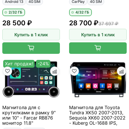
Android 13
4G SIM
CarPlay
4G SIM
2/32 ГБ
4/32 ГБ
28 500 ₽
28 700 ₽
37 697 ₽
Купить в 1 клик
Купить в 1 клик
Хит продаж!
-24%
Магнитола для с
Магнитола для Toyota
крутилками в рамку 9"
Tundra XK50 2007-2013,
или 10" - Farcar RB876
Sequoia XK60 2007-2022
монитор 11.8"
- Kuberg OL-1688 IPS,