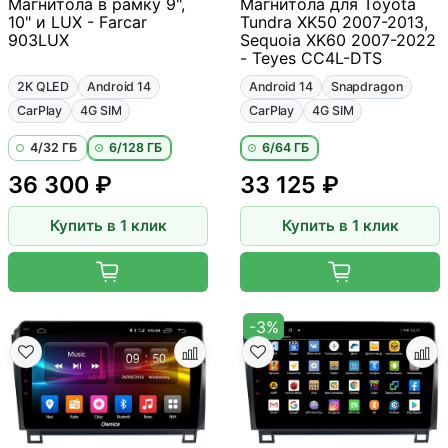
Магнитола в рамку 9",
Магнитола для Toyota
10" и LUX - Farcar
Tundra XK50 2007-2013,
903LUX
Sequoia XK60 2007-2022
- Teyes CC4L-DTS
2K QLED
Android 14
Android 14
Snapdragon
CarPlay
4G SIM
CarPlay
4G SIM
4/32 ГБ
6/128 ГБ
6/64 ГБ
36 300 ₽
33 125 ₽
Купить в 1 клик
Купить в 1 клик
-3%