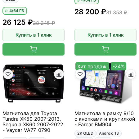
4/64 ГБ
28 200 ₽
4/64 ГБ
31 358 ₽
26 125 ₽
28 245 ₽
Купить в 1 клик
Купить в 1 клик
Хит продаж!
-24%
Магнитола для Toyota
Магнитола в рамку 9/10
Tundra XK50 2007-2013,
с кнопками и крутилкой
Sequoia XK60 2007-2022
- Farcar BM904
- Vaycar VA77-0790
2K QLED
Android 13