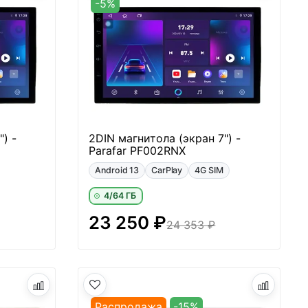
-5%
) -
2DIN магнитола (экран 7") -
Parafar PF002RNX
Android 13
CarPlay
4G SIM
4/64 ГБ
23 250 ₽
24 353 ₽
Распродажа
-15%