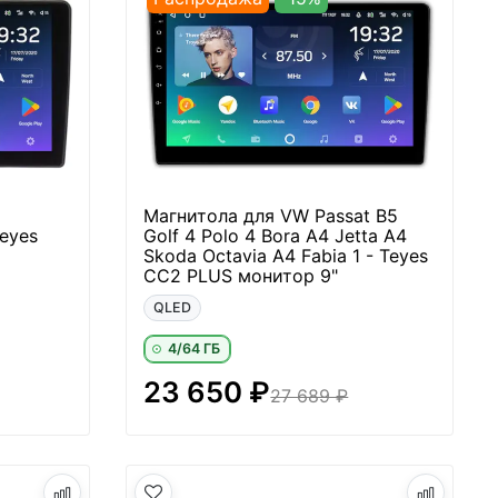
Магнитола для VW Passat B5
eyes
Golf 4 Polo 4 Bora A4 Jetta A4
Skoda Octavia A4 Fabia 1 - Teyes
CC2 PLUS монитор 9"
QLED
4/64 ГБ
23 650 ₽
27 689 ₽