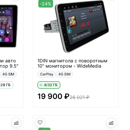
-24%
ли авто
1DIN магнитола с поворотным
тор 9.5"
10" монитором - WideMedia
4G SIM
CarPlay
4G SIM
128 ГБ
4/32 ГБ
19 900 ₽
26 021 ₽