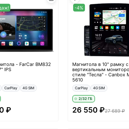
даж!
-4%
нитола - FarCar BM832
Магнитола в 10" рамку с
" IPS
вертикальным мониторо
стиле "Тесла" - Canbox 
5610
CarPlay
4G SIM
CarPlay
4G SIM
2/32 ГБ
0 ₽
26 550 ₽
27 689 ₽