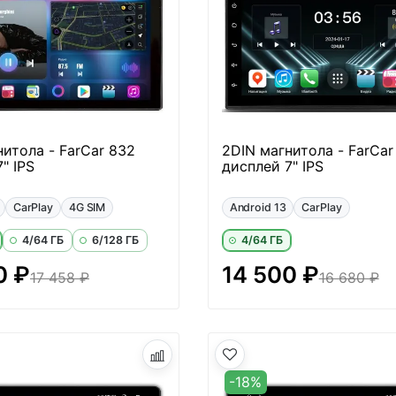
нитола - FarCar 832
2DIN магнитола - FarCa
" IPS
дисплей 7" IPS
CarPlay
4G SIM
Android 13
CarPlay
4/64 ГБ
6/128 ГБ
4/64 ГБ
0 ₽
14 500 ₽
17 458 ₽
16 680 ₽
-18%