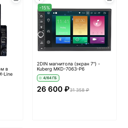
-15%
2DIN магнитола (экран 7") -
м в
Kuberg MKD-7063-P6
M-Line
4/64 ГБ
26 600 ₽
31 358 ₽