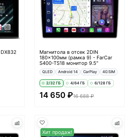
r DX832
Магнитола в отсек 2DIN
180x100мм (рамка 9) - FarCar
S400-TS18 монитор 9.5"
QLED
Android 14
CarPlay
4G SIM
2/32 ГБ
4/64 ГБ
6/128 ГБ
14 650 ₽
16 688 ₽
Хит продаж!