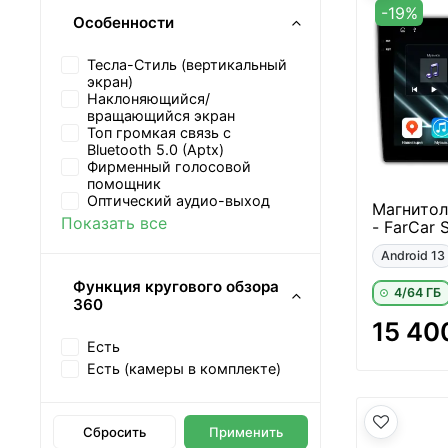
-19%
Особенности
Тесла-Стиль (вертикальный
экран)
Наклоняющийся/
вращающийся экран
Топ громкая связь с
Bluetooth 5.0 (Aptx)
Фирменный голосовой
помощник
Оптический аудио-выход
Магнитол
Показать все
- FarCar 
Android 13
Функция кругового обзора
4/64 ГБ
360
15 40
Есть
Есть (камеры в комплекте)
Сбросить
Применить