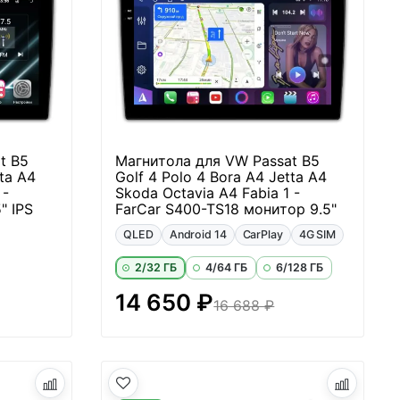
t B5
Магнитола для VW Passat B5
tta A4
Golf 4 Polo 4 Bora A4 Jetta A4
 -
Skoda Octavia A4 Fabia 1 -
" IPS
FarCar S400-TS18 монитор 9.5"
QLED
Android 14
CarPlay
4G SIM
2/32 ГБ
4/64 ГБ
6/128 ГБ
14 650 ₽
16 688 ₽