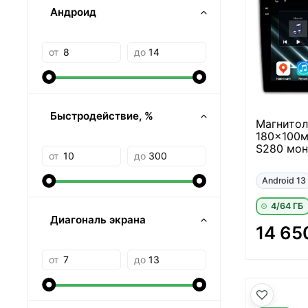
Андроид
от
до
Быстродействие, %
Магнитол
180x100м
S280 мон
от
до
Android 13
4/64 ГБ
Диагональ экрана
14 65
от
до