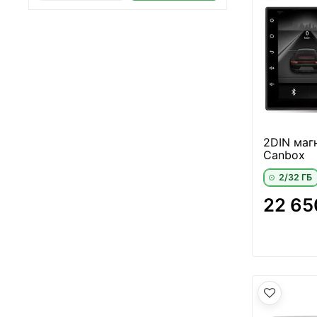
2DIN магн
Canbox
2/32 ГБ
22 65