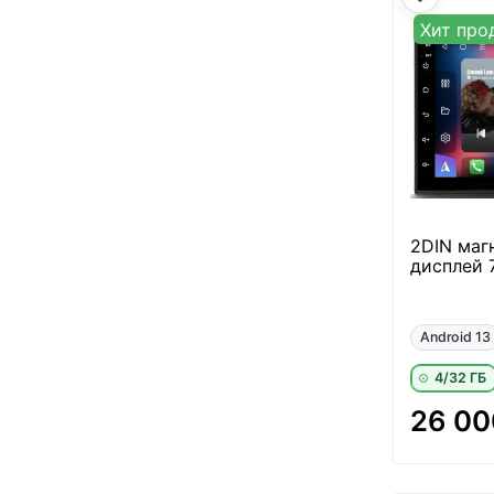
Хит про
2DIN маг
дисплей 7
Android 13
4/32 ГБ
26 00