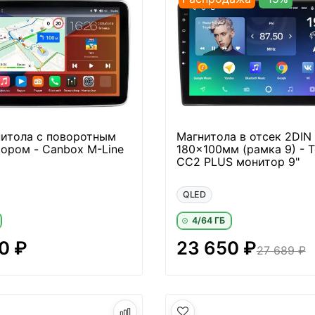
нитола с поворотным
Магнитола в отсек 2DIN
тором - Canbox M-Line
180x100мм (рамка 9) - T
CC2 PLUS монитор 9"
QLED
4/64 ГБ
0 ₽
23 650 ₽
27 689 ₽