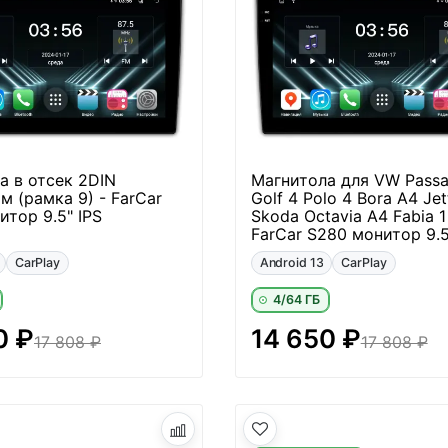
а в отсек 2DIN
Магнитола для VW Passa
м (рамка 9) - FarCar
Golf 4 Polo 4 Bora A4 Je
итор 9.5" IPS
Skoda Octavia A4 Fabia 1
FarCar S280 монитор 9.5
CarPlay
Android 13
CarPlay
4/64 ГБ
0 ₽
14 650 ₽
17 808 ₽
17 808 ₽