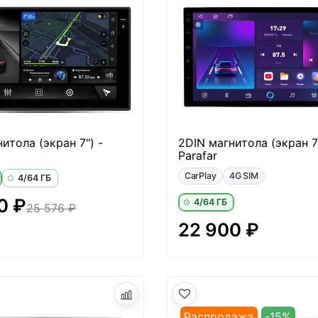
итола (экран 7") -
2DIN магнитола (экран 7"
Parafar
CarPlay
4G SIM
4/64 ГБ
0 ₽
4/64 ГБ
25 576 ₽
22 900 ₽
Распродажа
-15%