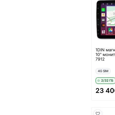
1DIN маг
10" мони
7912
4G SIM
2/32 ГБ
23 40