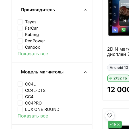
Производитель
Teyes
FarCar
Kuberg
RedPower
Canbox
2DIN маг
Показать все
дисплей 7
Android 13
Модель магнитолы
2/32 ГБ
CC4L
12 00
CC4L-DTS
CC4
CC4PRO
LUX ONE ROUND
Показать все
-18%