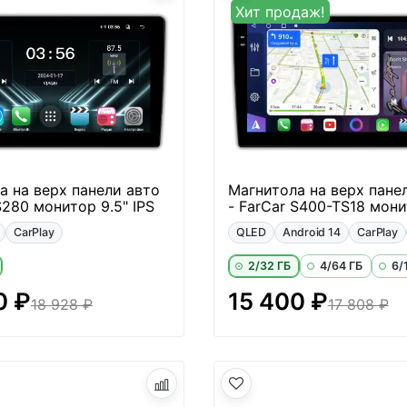
Хит продаж!
а на верх панели авто
Магнитола на верх пане
S280 монитор 9.5" IPS
- FarCar S400-TS18 мони
CarPlay
QLED
Android 14
CarPlay
2/32 ГБ
4/64 ГБ
6/
0 ₽
15 400 ₽
18 928 ₽
17 808 ₽