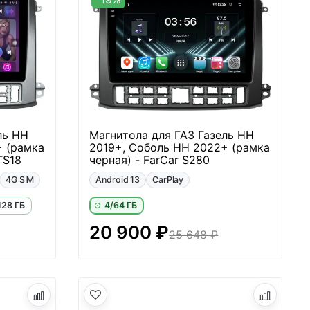
ль НН
Магнитола для ГАЗ Газель НН
+ (рамка
2019+, Соболь НН 2022+ (рамка
TS18
черная) - FarCar S280
4G SIM
Android 13
CarPlay
128 ГБ
4/64 ГБ
20 900 ₽
25 648 ₽