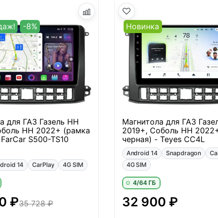
даж!
-8%
Новинка
а для ГАЗ Газель НН
Магнитола для ГАЗ Газе
оболь НН 2022+ (рамка
2019+, Соболь НН 2022
 FarCar S500-TS10
черная) - Teyes CC4L
Android 14
Snapdragon
Ca
droid 14
CarPlay
4G SIM
4G SIM
4/64 ГБ
0 ₽
32 900 ₽
35 728 ₽