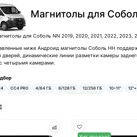
Магнитолы для Собо
гнитолы для Соболь NN 2019, 2020, 2021, 2022, 2023, 
авленные ниже Андроид магнитолы Соболь НН поддерж
 дверей, динамические линии разметки камеры заднего
c четырьмя камерами.
одбор
C4
CC4 PRO
4/64 ГБ
6/128 ГБ
12/256 ГБ
10–11"
12"+
₽
35–50 тыс ₽
Android 14
Встроенный ИИ
Хит продаж!