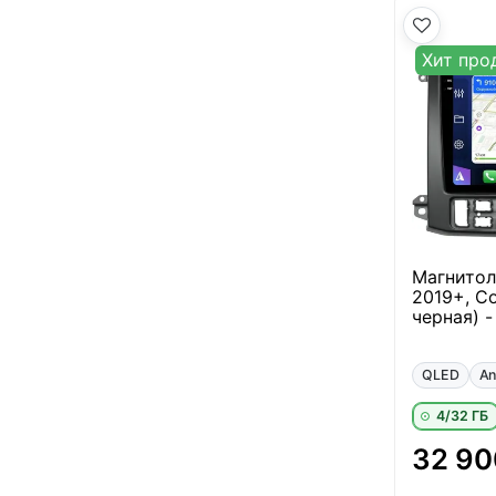
Хит про
Магнитол
2019+, С
черная) -
QLED
An
4/32 ГБ
32 90