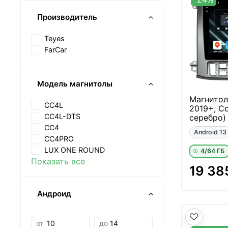
Производитель
Teyes
FarCar
Модель магнитолы
Магнитол
CC4L
2019+, С
CC4L-DTS
серебро) 
CC4
Android 13
CC4PRO
LUX ONE ROUND
4/64 ГБ
Показать все
19 38
Андроид
от
до