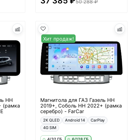
37 385 ₽
50 288 ₽
Хит продаж!
ль НН
Магнитола для ГАЗ Газель НН
+ (рамка
2019+, Соболь НН 2022+ (рамка
NE
серебро) - FarCar
2K QLED
Android 14
CarPlay
4G SIM
4/32 ГБ
6/128 ГБ