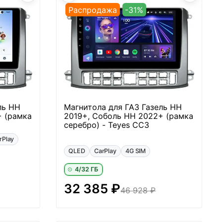
Распродажа
-31%
ль НН
Магнитола для ГАЗ Газель НН
+ (рамка
2019+, Соболь НН 2022+ (рамка
серебро) - Teyes CC3
rPlay
QLED
CarPlay
4G SIM
4/32 ГБ
32 385 ₽
46 928 ₽