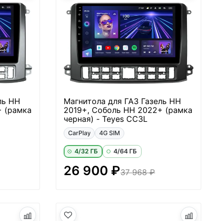
ль НН
Магнитола для ГАЗ Газель НН
+ (рамка
2019+, Соболь НН 2022+ (рамка
черная) - Teyes CC3L
CarPlay
4G SIM
4/32 ГБ
4/64 ГБ
26 900 ₽
37 968 ₽