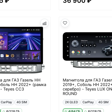
5 ₽
36 900 ₽
а для ГАЗ Газель НН
Магнитола для ГАЗ Газе
оболь НН 2022+ (рамка
2019+, Соболь НН 2022
 - Teyes CC3
серебро) - Teyes LUX O
ROUND
CarPlay
4G SIM
2K QLED
CarPlay
4G SIM
6/128 ГБ
4/64 ГБ
6/128 ГБ