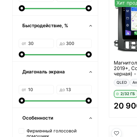
Хит про
Быстродействие, %
от
до
Магнитол
2019+, С
Диагональ экрана
черная) -
QLED
An
от
до
2/32 ГБ
20 90
Особенности
Фирменный голосовой
помощник