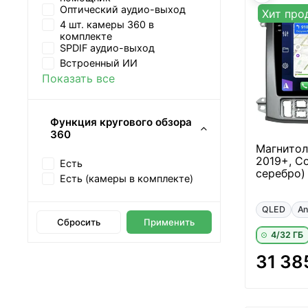
Оптический аудио-выход
Хит про
4 шт. камеры 360 в
комплекте
SPDIF аудио-выход
Встроенный ИИ
Показать все
Функция кругового обзора
360
Магнитол
2019+, С
Есть
серебро) 
Есть (камеры в комплекте)
QLED
An
Сбросить
Применить
4/32 ГБ
31 38