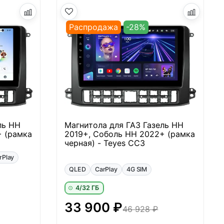
Распродажа
-28%
ль НН
Магнитола для ГАЗ Газель НН
+ (рамка
2019+, Соболь НН 2022+ (рамка
черная) - Teyes CC3
rPlay
QLED
CarPlay
4G SIM
4/32 ГБ
33 900 ₽
46 928 ₽