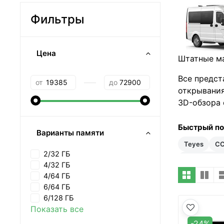
Фильтры
Цена
Штатные ма
Все предст
—
от
до
открывания
3D-обзора 
Быстрый п
Варианты памяти
Teyes
C
2/32 ГБ
20–35 тыс 
4/32 ГБ
4/64 ГБ
6/64 ГБ
6/128 ГБ
Показать все
-24%