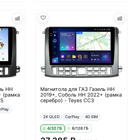
ль НН
Магнитола для ГАЗ Газель НН
+ (рамка
2019+, Соболь НН 2022+ (рамка
TS
серебро) - Teyes CC3
rPlay
2K QLED
CarPlay
4G SIM
4/32 ГБ
6/128 ГБ