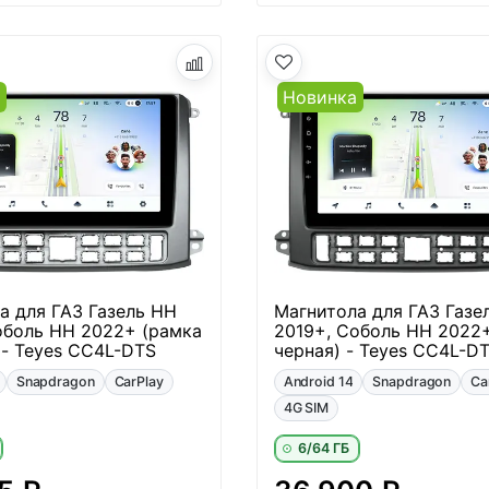
а
Новинка
а для ГАЗ Газель НН
Магнитола для ГАЗ Газе
оболь НН 2022+ (рамка
2019+, Соболь НН 2022
 - Teyes CC4L-DTS
черная) - Teyes CC4L-D
Snapdragon
CarPlay
Android 14
Snapdragon
Ca
4G SIM
6/64 ГБ