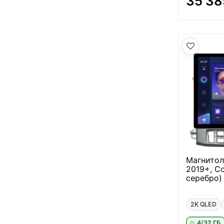
35 38
Магнитол
2019+, С
серебро)
2K QLED
4/32 ГБ