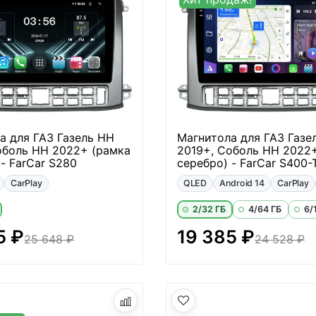
а для ГАЗ Газель НН
Магнитола для ГАЗ Газе
оболь НН 2022+ (рамка
2019+, Соболь НН 2022
- FarCar S280
серебро) - FarCar S400-
CarPlay
QLED
Android 14
CarPlay
2/32 ГБ
4/64 ГБ
6/
5 ₽
19 385 ₽
25 648 ₽
24 528 ₽