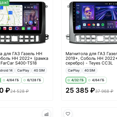
даж!
а для ГАЗ Газель НН
Магнитола для ГАЗ Газе
оболь НН 2022+ (рамка
2019+, Соболь НН 2022
 FarCar S400-TS18
серебро) - Teyes CC3L
droid 14
CarPlay
4G SIM
CarPlay
4G SIM
4/64 ГБ
6/128 ГБ
4/32 ГБ
4/64 ГБ
0 ₽
25 385 ₽
24 528 ₽
37 968 ₽