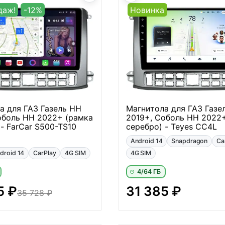
даж!
-12%
Новинка
а для ГАЗ Газель НН
Магнитола для ГАЗ Газе
оболь НН 2022+ (рамка
2019+, Соболь НН 2022
- FarCar S500-TS10
серебро) - Teyes CC4L
Android 14
Snapdragon
Ca
droid 14
CarPlay
4G SIM
4G SIM
4/64 ГБ
5 ₽
31 385 ₽
35 728 ₽