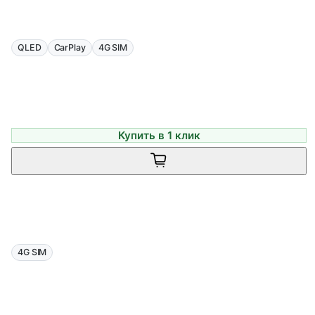
QLED
CarPlay
4G SIM
Купить в 1 клик
4G SIM