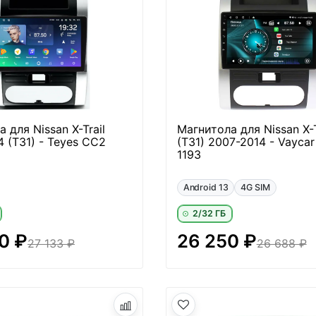
 для Nissan X-Trail
Магнитола для Nissan X-T
 (T31) - Teyes CC2
(T31) 2007-2014 - Vaycar
1193
Android 13
4G SIM
2/32 ГБ
0 ₽
26 250 ₽
27 133 ₽
26 688 ₽