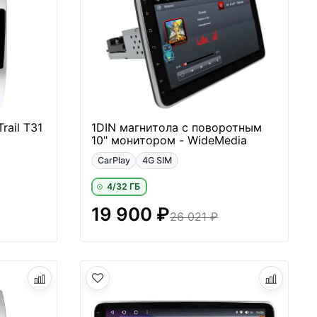
rail T31
1DIN магнитола с поворотным
10" монитором - WideMedia
CarPlay
4G SIM
4/32 ГБ
19 900 ₽
26 021 ₽