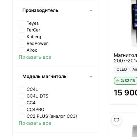
Производитель
Teyes
FarCar
Kuberg
RedPower
Airoc
Магнитола
Показать все
2007-201
QLED
An
Модель магнитолы
2/32 ГБ
CC4L
15 90
CC4L-DTS
CC4
CC4PRO
CC2 PLUS (аналог CC3)
Показать все