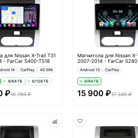
 для Nissan X-Trail T31
Магнитола для Nissan X-T
4 - FarCar S400-TS18
2007-2014 - FarCar S280
droid 14
CarPlay
4G SIM
Android 13
CarPlay
4/64 ГБ
6/128 ГБ
4/64 ГБ
0 ₽
15 900 ₽
16 789 ₽
17 349 ₽