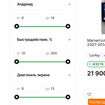
Андроид
от
до
Быстродействие, %
Магнитола
2007-2014
от
до
CarPlay
4/32 ГБ
21 90
Диагональ экрана
от
до
Распро