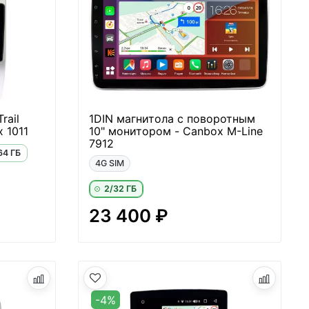
rail
1DIN магнитола с поворотным
 1011
10" монитором - Canbox M-Line
7912
64 ГБ
4G SIM
2/32 ГБ
23 400 ₽
-4%