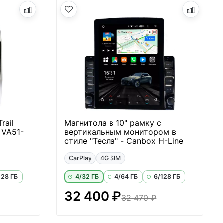
rail
Магнитола в 10" рамку с
 VA51-
вертикальным монитором в
стиле "Тесла" - Canbox H-Line
CarPlay
4G SIM
128 ГБ
4/32 ГБ
4/64 ГБ
6/128 ГБ
32 400 ₽
32 470 ₽