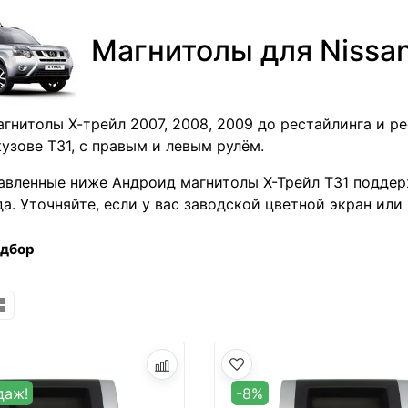
Магнитолы для Nissan
гнитолы Х-трейл 2007, 2008, 2009 до рестайлинга и рес
кузове Т31, с правым и левым рулём.
авленные ниже Андроид магнитолы Х-Трейл Т31 подде
да. Уточняйте, если у вас заводской цветной экран или
одбор
даж!
-8%