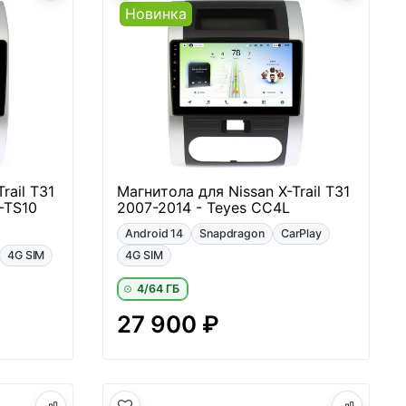
Новинка
rail T31
Магнитола для Nissan X-Trail T31
-TS10
2007-2014 - Teyes CC4L
Android 14
Snapdragon
CarPlay
4G SIM
4G SIM
4/64 ГБ
27 900 ₽