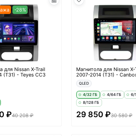
дажа
-28%
 для Nissan X-Trail
Магнитола для Nissan X-T
 (T31) - Teyes CC3
2007-2014 (T31) - Canbox
QLED
4/32 ГБ
4/64 ГБ
6/
8/128 ГБ
0 ₽
29 850 ₽
40 208 ₽
30 580 ₽