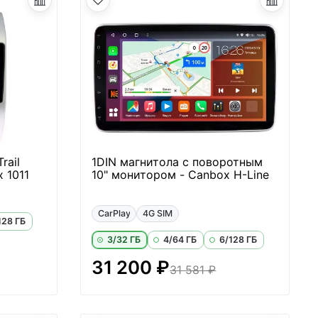
rail
1DIN магнитола с поворотным
 1011
10" монитором - Canbox H-Line
CarPlay
4G SIM
128 ГБ
3/32 ГБ
4/64 ГБ
6/128 ГБ
31 200 ₽
31 581 ₽