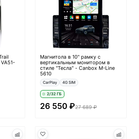
rail
Магнитола в 10" рамку с
 VA51-
вертикальным монитором в
стиле "Тесла" - Canbox M-Line
5610
CarPlay
4G SIM
2/32 ГБ
26 550 ₽
27 689 ₽