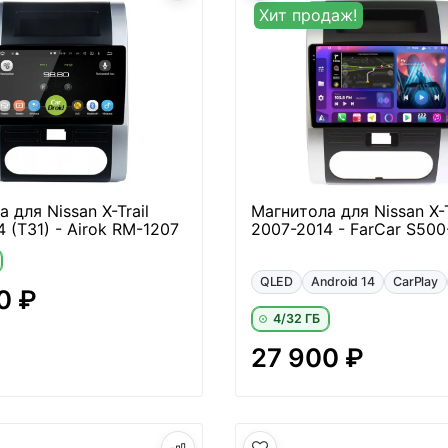
Хит продаж!
 для Nissan X-Trail
Магнитола для Nissan X-T
 (T31) - Airok RM-1207
2007-2014 - FarCar S500
QLED
Android 14
CarPlay
0 ₽
4/32 ГБ
27 900 ₽