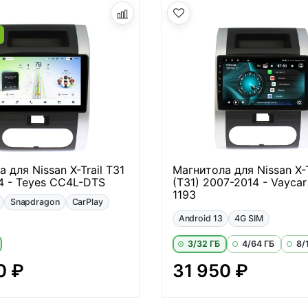
а
 для Nissan X-Trail T31
Магнитола для Nissan X-T
4 - Teyes CC4L-DTS
(T31) 2007-2014 - Vaycar
1193
Snapdragon
CarPlay
Android 13
4G SIM
3/32 ГБ
4/64 ГБ
8/
0 ₽
31 950 ₽