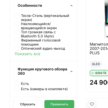
Особенности
Тесла-Стиль (вертикальный
экран)
Наклоняющийся/
вращающийся экран
Топ громкая связь с
Bluetooth 5.0 (Aptx)
Фирменный голосовой
Магнитола
помощник
2007-2014
Оптический аудио-выход
PLUS
Показать все
QLED
Функция кругового обзора
4/64 ГБ
360
24 90
Есть
Есть (камеры в комплекте)
Сбросить
Применить