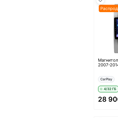
Распро
Магнитола
2007-2014
CarPlay
4/32 ГБ
28 90