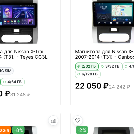
 для Nissan X-Trail
Магнитола для Nissan X-T
 (T31) - Teyes CC3L
2007-2014 (T31) - Canbox
2/32 ГБ
3/32 ГБ
4/
4G SIM
6/128 ГБ
4/64 ГБ
22 050 ₽
24 242 ₽
0 ₽
31 248 ₽
дажа
-8%
-2%