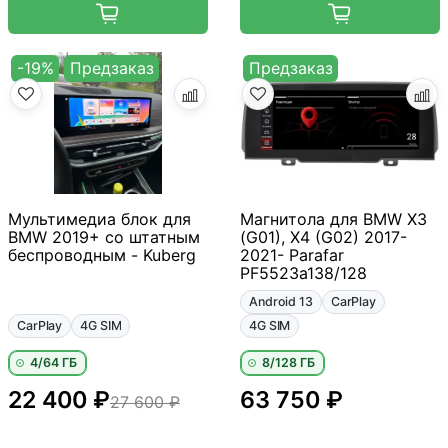
-19%
Предзаказ
Предзаказ
Мультимедиа блок для
Магнитола для BMW X3
BMW 2019+ со штатным
(G01), X4 (G02) 2017-
беспроводным - Kuberg
2021- Parafar
PF5523a138/128
Android 13
CarPlay
CarPlay
4G SIM
4G SIM
4/64 ГБ
8/128 ГБ
22 400 ₽
63 750 ₽
27 600 ₽