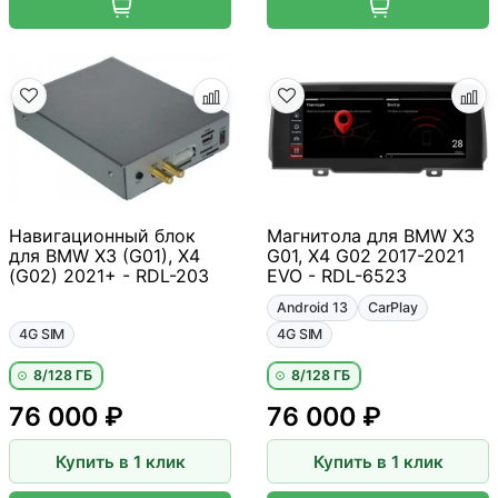
Навигационный блок
Магнитола для BMW X3
для BMW X3 (G01), X4
G01, X4 G02 2017-2021
(G02) 2021+ - RDL-203
EVO - RDL-6523
Android 13
CarPlay
4G SIM
4G SIM
8/128 ГБ
8/128 ГБ
76 000 ₽
76 000 ₽
Купить в 1 клик
Купить в 1 клик