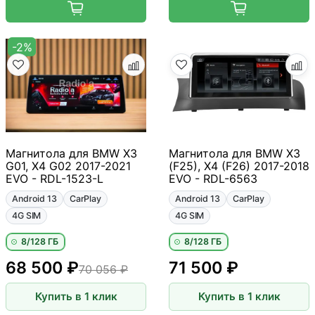
-2%
Магнитола для BMW X3
Магнитола для BMW X3
G01, X4 G02 2017-2021
(F25), X4 (F26) 2017-2018
EVO - RDL-1523-L
EVO - RDL-6563
Android 13
CarPlay
Android 13
CarPlay
4G SIM
4G SIM
8/128 ГБ
8/128 ГБ
68 500 ₽
71 500 ₽
70 056 ₽
Купить в 1 клик
Купить в 1 клик