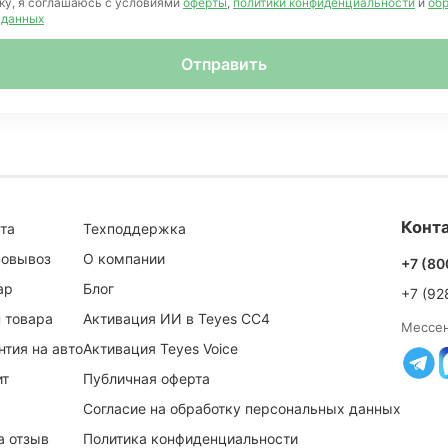
ку, я соглашаюсь с условиями
оферты
,
политики конфиденциальности
и
об
 данных
Отправить
Конта
та
Техподдержка
мовывоз
О компании
+7 (80
ар
Блог
+7 (92
 товара
Активация ИИ в Teyes CC4
Мессе
тия на авто
Активация Teyes Voice
ит
Публичная оферта
Согласие на обработку персональных данных
а отзыв
Политика конфиденциальности