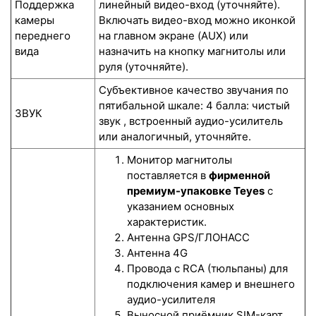
Поддержка
линейный видео-вход (уточняйте).
камеры
Включать видео-вход можно иконкой
переднего
на главном экране (AUX) или
вида
назначить на кнопку магнитолы или
руля (уточняйте).
Субъективное качество звучания по
пятибальной шкале: 4 балла: чистый
ЗВУК
звук , встроенный аудио-усилитель
или аналогичный, уточняйте.
Монитор магнитолы
поставляется в
фирменной
премиум-упаковке Teyes
с
указанием основных
характеристик.
Антенна GPS/ГЛОНАСС
Антенна 4G
Провода с RCA (тюльпаны) для
подключения камер и внешнего
аудио-усилителя
Выносной приёмник SIM-карт