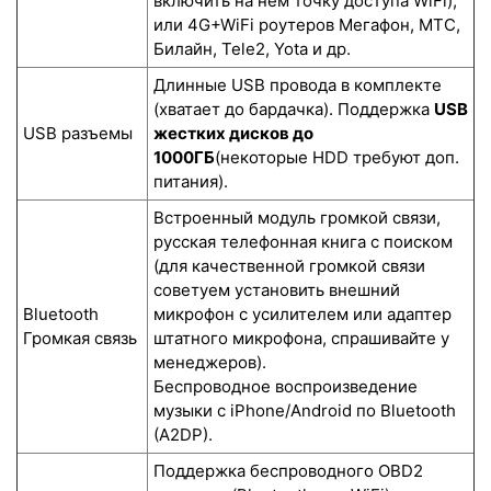
включить на нем точку доступа WiFi),
или 4G+WiFi роутеров Мегафон, МТС,
Билайн, Tele2, Yota и др.
Длинные USB провода в комплекте
(хватает до бардачка). Поддержка
USB
USB разъемы
жестких дисков до
1000ГБ
(некоторые HDD требуют доп.
питания).
Встроенный модуль громкой связи,
русская телефонная книга с поиском
(для качественной громкой связи
советуем установить внешний
Bluetooth
микрофон с усилителем или адаптер
Громкая связь
штатного микрофона, спрашивайте у
менеджеров).
Беспроводное воспроизведение
музыки с iPhone/Android по Bluetooth
(A2DP).
Поддержка беспроводного OBD2