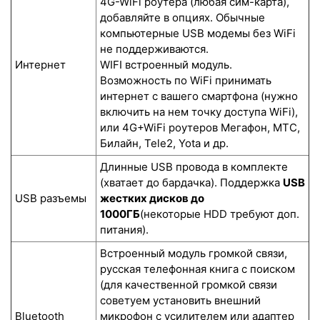
4G-WiFi роутера (любая сим-карта),
добавляйте в опциях. Обычные
компьютерные USB модемы без WiFi
не поддерживаются.
Интернет
WIFI встроенный модуль.
Возможность по WiFi принимать
интернет с вашего смартфона (нужно
включить на нем точку доступа WiFi),
или 4G+WiFi роутеров Мегафон, МТС,
Билайн, Tele2, Yota и др.
Длинные USB провода в комплекте
(хватает до бардачка). Поддержка
USB
USB разъемы
жестких дисков до
1000ГБ
(некоторые HDD требуют доп.
питания).
Встроенный модуль громкой связи,
русская телефонная книга с поиском
(для качественной громкой связи
советуем установить внешний
Bluetooth
микрофон с усилителем или адаптер