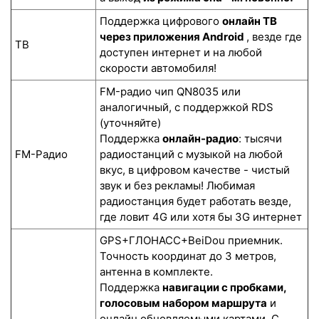
Поддержка цифрового
онлайн ТВ
через приложения Android
, везде где
ТВ
доступен интернет и на любой
скорости автомобиля!
FM-радио чип QN8035 или
аналогичный, с поддержкой RDS
(уточняйте)
Поддержка
онлайн-радио
: тысячи
FM-Радио
радиостанций с музыкой на любой
вкус, в цифровом качестве - чистый
звук и без рекламы! Любимая
радиостанция будет работать везде,
где ловит 4G или хотя бы 3G интернет
GPS+ГЛОНАСС+BeiDou приемник.
Точность координат до 3 метров,
антенна в комплекте.
Поддержка
навигации с пробками,
голосовым набором маршрута
и
онлайн обновляемыми картами. С