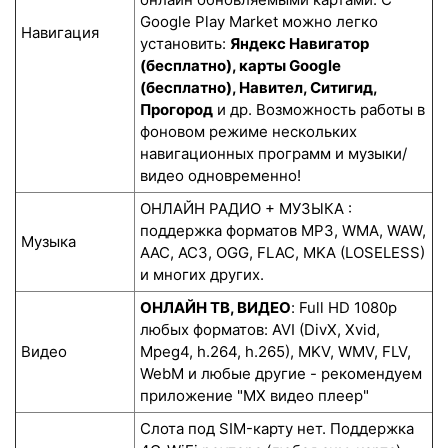
Google Play Market можно легко
Навигация
установить:
Яндекс Навигатор
(бесплатно), карты Google
(бесплатно), Навител, Ситигид,
Прогород
и др. Возможность работы в
фоновом режиме нескольких
навигационных программ и музыки/
видео одновременно!
ОНЛАЙН РАДИО + МУЗЫКА :
поддержка форматов MP3, WMA, WAW,
Музыка
AAC, AC3, OGG, FLAC, MKA (LOSELESS)
и многих других.
ОНЛАЙН ТВ, ВИДЕО
: Full HD 1080p
любых форматов: AVI (DivX, Xvid,
Видео
Mpeg4, h.264, h.265), MKV, WMV, FLV,
WebM и любые другие - рекомендуем
приложение "MX видео плеер"
Слота под SIM-карту нет. Поддержка