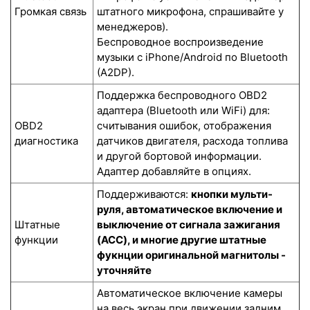
Громкая связь
штатного микрофона, спрашивайте у
менеджеров).
Беспроводное воспроизведение
музыки с iPhone/Android по Bluetooth
(A2DP).
Поддержка беспроводного OBD2
адаптера (Bluetooth или WiFi) для:
OBD2
считывания ошибок, отображения
диагностика
датчиков двигателя, расхода топлива
и другой бортовой информации.
Адаптер добавляйте в опциях.
Поддерживаются:
кнопки мульти-
руля, автоматическое включение и
Штатные
выключение от сигнала зажигания
функции
(ACC), и многие другие штатные
фукнции оригинальной магнитолы -
уточняйте
Автоматическое включение камеры
на весь экран при движении задним