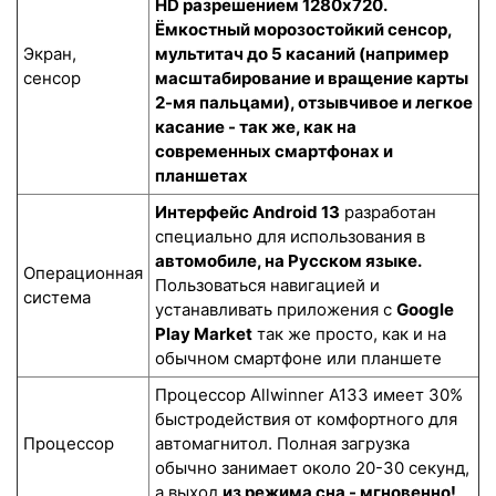
HD разрешением 1280x720.
Ёмкостный морозостойкий сенсор
,
Экран,
мультитач до 5 касаний (например
сенсор
масштабирование и вращение карты
2-мя пальцами), отзывчивое и легкое
касание - так же, как на
современных смартфонах и
планшетах
Интерфейс Android 13
разработан
специально для использования в
автомобиле, на Русском языке.
Операционная
Пользоваться навигацией и
система
устанавливать приложения с
Google
Play Market
так же просто, как и на
обычном смартфоне или планшете
Процессор Allwinner A133 имеет 30%
быстродействия от комфортного для
Процессор
автомагнитол. Полная загрузка
обычно занимает около 20-30 секунд,
а выход
из режима сна - мгновенно!