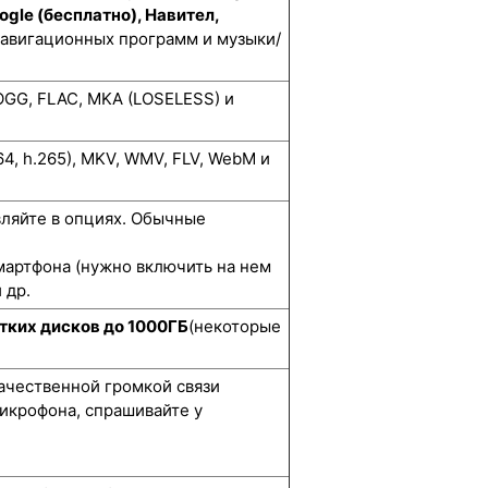
ogle (бесплатно), Навител,
навигационных программ и музыки/
GG, FLAC, MKA (LOSELESS) и
264, h.265), MKV, WMV, FLV, WebM и
вляйте в опциях. Обычные
мартфона (нужно включить на нем
 др.
тких дисков до 1000ГБ
(некоторые
качественной громкой связи
икрофона, спрашивайте у