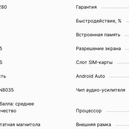
280
Гарантия
3
Быстродействие, %
Встроенная память
5
Разрешение экрана
S
Слот SIM-карты
сть
Android Auto
N8035
Чип аудио-усилителя
 балла: среднее
ачество
Процессор
татная магнитола
Внешняя рамка