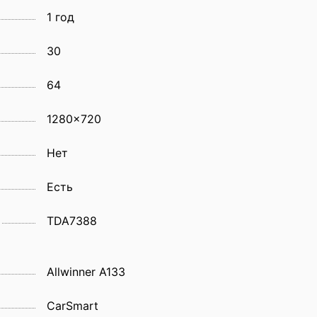
1 год
30
64
1280x720
Нет
Есть
TDA7388
Allwinner A133
CarSmart