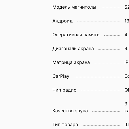
Модель магнитолы
S
Андроид
1
Оперативная память
4
Диагональ экрана
9.
Матрица экрана
IP
CarPlay
Е
Чип радио
Q
3
Качество звука
к
Тип товара
Ш