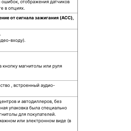
я ошибок, отображения датчиков
е в опциях.
ние от сигнала зажигания (ACC),
.
део-входу).
а кнопку магнитолы или руля
ство , встроенный аудио-
центров и автодиллеров, без
нная упаковка была специально
гнитолы для покупателей.
мажном или электронном виде (в