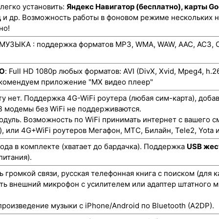
 легко установить:
Яндекс Навигатор (бесплатно), карты Go
д
и др. Возможность работы в фоновом режиме нескольких 
но!
УЗЫКА : поддержка форматов MP3, WMA, WAW, AAC, AC3, O
ЕО
: Full HD 1080p любых форматов: AVI (DivX, Xvid, Mpeg4, h.
екомендуем приложение "MX видео плеер"
ту нет. Поддержка 4G-WiFi роутера (любая сим-карта), доба
 модемы без WiFi не поддерживаются.
одуль. Возможность по WiFi принимать интернет с вашего с
), или 4G+WiFi роутеров Мегафон, МТС, Билайн, Tele2, Yota и
да в комплекте (хватает до бардачка). Поддержка
USB жес
питания).
 громкой связи, русская телефонная книга с поиском (для 
ть внешний микрофон с усилителем или адаптер штатного м
роизведение музыки с iPhone/Android по Bluetooth (A2DP).