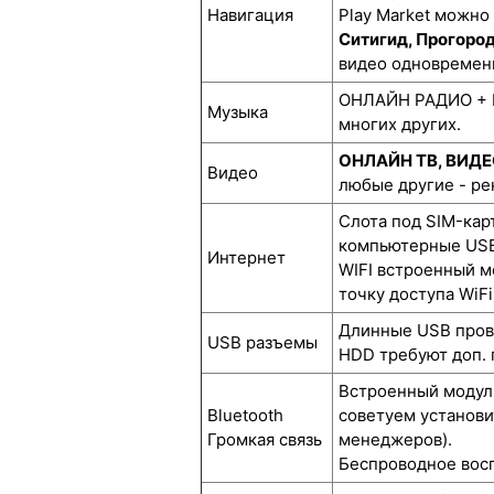
Навигация
Play Market можно
Ситигид, Прогоро
видео одновремен
ОНЛАЙН РАДИО + М
Музыка
многих других.
ОНЛАЙН ТВ, ВИД
Видео
любые другие - р
Слота под SIM-кар
компьютерные USB
Интернет
WIFI встроенный м
точку доступа WiFi
Длинные USB прово
USB разъемы
HDD требуют доп. 
Встроенный модуль
Bluetooth
советуем установи
Громкая связь
менеджеров).
Беспроводное восп