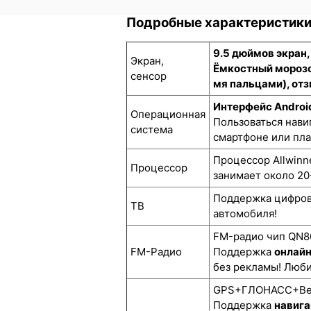
Подробные характеристик
9.5 дюймов экран,
Экран,
Ёмкостный морозо
сенсор
мя пальцами), отз
Интерфейс Androi
Операционная
Пользоваться нави
система
смартфоне или пл
Процессор Allwinn
Процессор
занимает около 20
Поддержка цифро
ТВ
автомобиля!
FM-радио чип QN80
FM-Радио
Поддержка
онлай
без рекламы! Люби
GPS+ГЛОНАСС+BeiD
Поддержка
навига