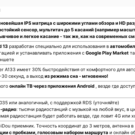
и
 новейшая IPS матрица с широкими углами обзора и HD ра
стойкий сенсор
, мультитач до 5 касаний (например масш
ывчивое и легкое касание - так же, как на современных 
d 13
разработан специально для использования в
автомобил
гацией и устанавливать приложения с
Google Play Market
та
аншете
er A133 имеет 30% быстродействия от комфортного для авт
-30 секунд, а выход
из режима сна - мгновенно!
вого
онлайн ТВ через приложения Android
, везде где дост
35 или аналогичный, с поддержкой RDS (уточняйте)
н-радио
: тысячи радиостанций с музыкой на любой вкус, в ц
мая радиостанция будет работать везде, где ловит 4G или х
ou приемник. Точность координат до 3 метров, антенна в
ции с пробками, голосовым набором маршрута
и онлайн о