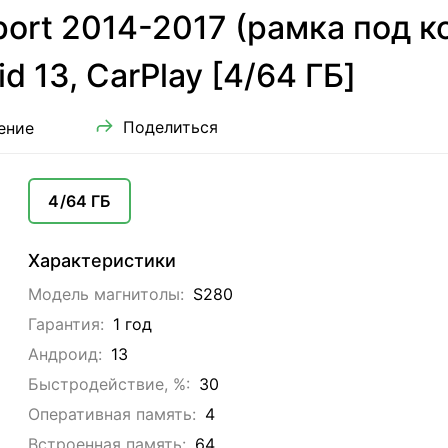
ort 2014-2017 (рамка под к
d 13, CarPlay [4/64 ГБ]
Поделиться
ение
4/64 ГБ
Характеристики
Модель магнитолы:
S280
Гарантия:
1 год
Андроид:
13
Быстродействие, %:
30
Оперативная память:
4
Встроенная память:
64