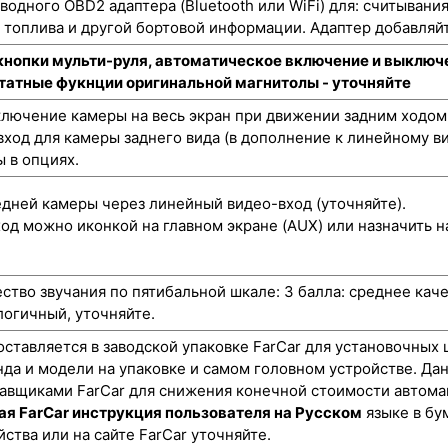
одного OBD2 адаптера (Bluetooth или WiFi) для: считывани
а топлива и другой бортовой информации. Адаптер добавляйт
кнопки мульти-руля, автоматическое включение и выключе
штатные фукнции оригинальной магнитолы - уточняйте
лючение камеры на весь экран при движении задним ходом
ход для камеры заднего вида (в дополнение к линейному ви
 в опциях.
ней камеры через линейный видео-вход (уточняйте).
од можно иконкой на главном экране (AUX) или назначить н
ство звучания по пятибальной шкале: 3 балла: среднее каче
логичный, уточняйте.
оставляется в заводской упаковке FarCar для установочных 
нда и модели на упаковке и самом головном устройстве. Да
авщиками FarCar для снижения конечной стоимости автома
ая FarCar инструкция пользователя на Русском
языке в бу
ства или на сайте FarCar уточняйте.