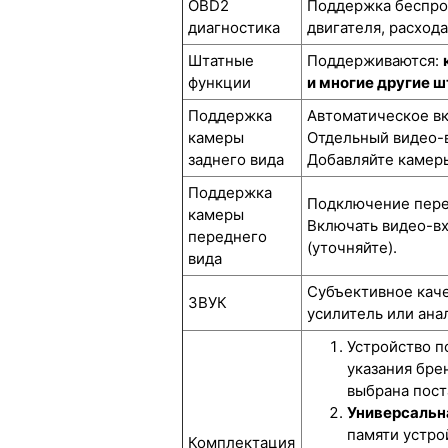
OBD2
Поддержка беспров
диагностика
двигателя, расход
Штатные
Поддерживаются:
функции
и многие другие 
Поддержка
Автоматическое вк
камеры
Отдельный видео-в
заднего вида
Добавляйте камеры
Поддержка
Подключение перед
камеры
Включать видео-вх
переднего
(уточняйте).
вида
Субъективное каче
ЗВУК
усилитель или ана
Устройство п
указания бре
выбрана пост
Универсальн
памяти устрой
Комплектация