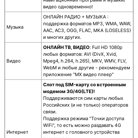
видео одновременно!
ОНЛАЙН РАДИО + МУЗЫКА :
поддержка форматов MP3, WMA, WAW,
Музыка
AAC, AC3, OGG, FLAC, MKA (LOSELESS)
и многих других.
ОНЛАЙН ТВ, ВИДЕО
: Full HD 1080p
любых форматов: AVI (DivX, Xvid,
Видео
Mpeg4, h.264, h.265), MKV, WMV, FLV,
WebM и любые другие - рекомендуем
приложение "MX видео плеер"
Слот под SIM-карту со встроенным
модемом 3G/4G(LTE)!
Поддерживаются сим карты любых
Российских (и не только) операторов
связи.
Поддержка режима "Точки доступа
WiFi", то есть можно раздавать 4G
Интернет
интернет с головного устройства