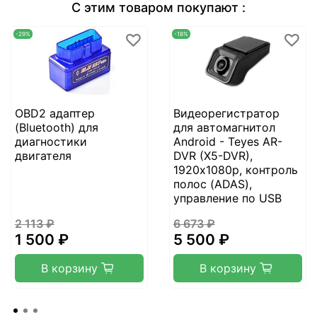
С этим товаром покупают :
-29%
-18%
OBD2 адаптер
Видеорегистратор
(Bluetooth) для
для автомагнитол
диагностики
Android - Teyes AR-
двигателя
DVR (X5-DVR),
1920х1080p, контроль
полос (ADAS),
управление по USB
2 113 ₽
6 673 ₽
1 500 ₽
5 500 ₽
В корзину
В корзину