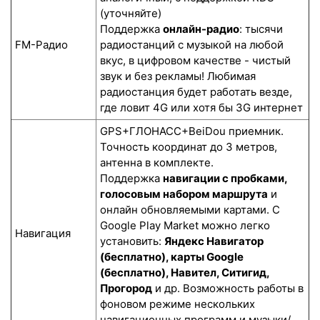
(уточняйте)
Поддержка
онлайн-радио
: тысячи
FM-Радио
радиостанций с музыкой на любой
вкус, в цифровом качестве - чистый
звук и без рекламы! Любимая
радиостанция будет работать везде,
где ловит 4G или хотя бы 3G интернет
GPS+ГЛОНАСС+BeiDou приемник.
Точность координат до 3 метров,
антенна в комплекте.
Поддержка
навигации с пробками,
голосовым набором маршрута
и
онлайн обновляемыми картами. С
Google Play Market можно легко
Навигация
установить:
Яндекс Навигатор
(бесплатно), карты Google
(бесплатно), Навител, Ситигид,
Прогород
и др. Возможность работы в
фоновом режиме нескольких
навигационных программ и музыки/