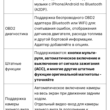
музыки с iPhone/Android по Bluetooth
(A2DP).
Поддержка беспроводного OBD2
адаптера (Bluetooth или WiFi) для:
OBD2
считывания ошибок, отображения
диагностика
датчиков двигателя, расхода топлива
и другой бортовой информации.
Адаптер добавляйте в опциях.
Поддерживаются:
кнопки мульти-
руля, автоматическое включение и
Штатные
выключение от сигнала зажигания
функции
(ACC), и многие другие штатные
фукнции оригинальной магнитолы -
уточняйте
Автоматическое включение камеры
на весь экран при движении задним
Поддержка
ходом.
камеры
Отдельный видео-вход для камеры
заднего вида
заднего вида (в дополнение к