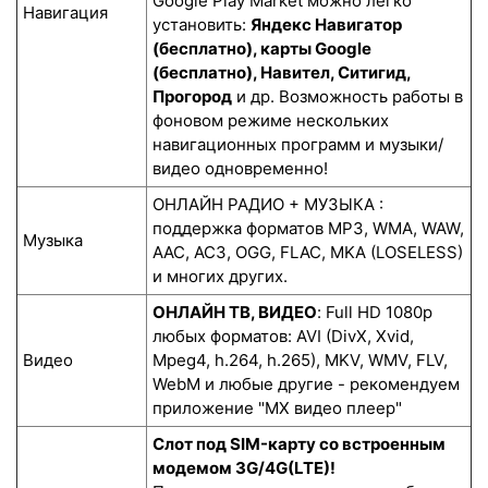
Google Play Market можно легко
Навигация
установить:
Яндекс Навигатор
(бесплатно), карты Google
(бесплатно), Навител, Ситигид,
Прогород
и др. Возможность работы в
фоновом режиме нескольких
навигационных программ и музыки/
видео одновременно!
ОНЛАЙН РАДИО + МУЗЫКА :
поддержка форматов MP3, WMA, WAW,
Музыка
AAC, AC3, OGG, FLAC, MKA (LOSELESS)
и многих других.
ОНЛАЙН ТВ, ВИДЕО
: Full HD 1080p
любых форматов: AVI (DivX, Xvid,
Видео
Mpeg4, h.264, h.265), MKV, WMV, FLV,
WebM и любые другие - рекомендуем
приложение "MX видео плеер"
Слот под SIM-карту со встроенным
модемом 3G/4G(LTE)!