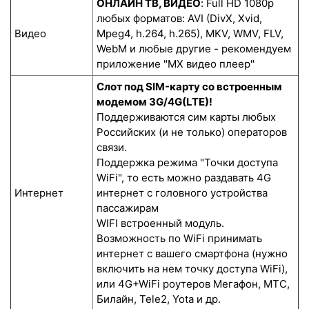
ОНЛАЙН ТВ, ВИДЕО
: Full HD 1080p
любых форматов: AVI (DivX, Xvid,
Видео
Mpeg4, h.264, h.265), MKV, WMV, FLV,
WebM и любые другие - рекомендуем
приложение "MX видео плеер"
Слот под SIM-карту со встроенным
модемом 3G/4G(LTE)!
Поддерживаются сим карты любых
Российских (и не только) операторов
связи.
Поддержка режима "Точки доступа
WiFi", то есть можно раздавать 4G
Интернет
интернет с головного устройства
пассажирам
WIFI встроенный модуль.
Возможность по WiFi принимать
интернет с вашего смартфона (нужно
включить на нем точку доступа WiFi),
или 4G+WiFi роутеров Мегафон, МТС,
Билайн, Tele2, Yota и др.