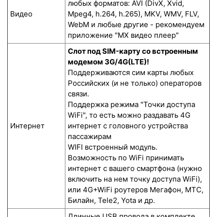
любых форматов: AVI (DivX, Xvid,
Видео
Mpeg4, h.264, h.265), MKV, WMV, FLV,
WebM и любые другие - рекомендуем
приложение "MX видео плеер"
Слот под SIM-карту со встроенным
модемом 3G/4G(LTE)!
Поддерживаются сим карты любых
Российских (и не только) операторов
связи.
Поддержка режима "Точки доступа
WiFi", то есть можно раздавать 4G
Интернет
интернет с головного устройства
пассажирам
WIFI встроенный модуль.
Возможность по WiFi принимать
интернет с вашего смартфона (нужно
включить на нем точку доступа WiFi),
или 4G+WiFi роутеров Мегафон, МТС,
Билайн, Tele2, Yota и др.
Длинные USB провода в комплекте