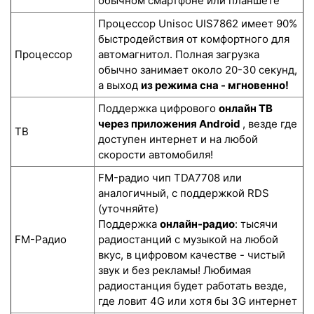
обычном смартфоне или планшете
Процессор Unisoc UIS7862 имеет 90%
быстродействия от комфортного для
Процессор
автомагнитол. Полная загрузка
обычно занимает около 20-30 секунд,
а выход
из режима сна - мгновенно!
Поддержка цифрового
онлайн ТВ
через приложения Android
, везде где
ТВ
доступен интернет и на любой
скорости автомобиля!
FM-радио чип TDA7708 или
аналогичный, с поддержкой RDS
(уточняйте)
Поддержка
онлайн-радио
: тысячи
FM-Радио
радиостанций с музыкой на любой
вкус, в цифровом качестве - чистый
звук и без рекламы! Любимая
радиостанция будет работать везде,
где ловит 4G или хотя бы 3G интернет