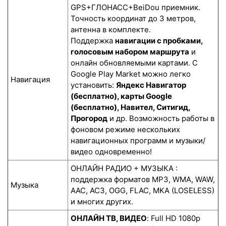
GPS+ГЛОНАСС+BeiDou приемник.
Точность координат до 3 метров,
антенна в комплекте.
Поддержка
навигации с пробками,
голосовым набором маршрута
и
онлайн обновляемыми картами. С
Google Play Market можно легко
Навигация
установить:
Яндекс Навигатор
(бесплатно), карты Google
(бесплатно), Навител, Ситигид,
Прогород
и др. Возможность работы в
фоновом режиме нескольких
навигационных программ и музыки/
видео одновременно!
ОНЛАЙН РАДИО + МУЗЫКА :
поддержка форматов MP3, WMA, WAW,
Музыка
AAC, AC3, OGG, FLAC, MKA (LOSELESS)
и многих других.
ОНЛАЙН ТВ, ВИДЕО
: Full HD 1080p