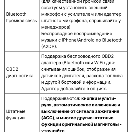
(для качественной громкой связи
советуем установить внешний
Bluetooth
микрофон с усилителем или адаптер
Громкая связь
штатного микрофона, спрашивайте у
менеджеров).
Беспроводное воспроизведение
музыки с iPhone/Android по Bluetooth
(A2DP).
Поддержка беспроводного OBD2
адаптера (Bluetooth или WiFi) для:
OBD2
считывания ошибок, отображения
диагностика
датчиков двигателя, расхода топлива
и другой бортовой информации.
Адаптер добавляйте в опциях.
Поддерживаются:
кнопки мульти-
руля, автоматическое включение и
Штатные
выключение от сигнала зажигания
функции
(ACC), и многие другие штатные
фукнции оригинальной магнитолы -
уточняйте