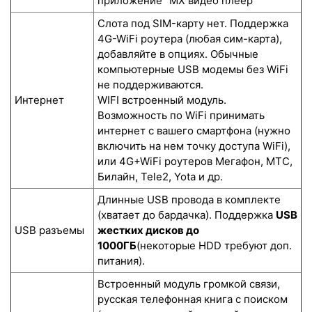
приложение "MX видео плеер"
Слота под SIM-карту нет. Поддержка
4G-WiFi роутера (любая сим-карта),
добавляйте в опциях. Обычные
компьютерные USB модемы без WiFi
не поддерживаются.
Интернет
WIFI встроенный модуль.
Возможность по WiFi принимать
интернет с вашего смартфона (нужно
включить на нем точку доступа WiFi),
или 4G+WiFi роутеров Мегафон, МТС,
Билайн, Tele2, Yota и др.
Длинные USB провода в комплекте
(хватает до бардачка). Поддержка
USB
USB разъемы
жестких дисков до
1000ГБ
(некоторые HDD требуют доп.
питания).
Встроенный модуль громкой связи,
русская телефонная книга с поиском